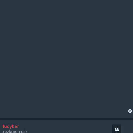
lucyber
Cytuj
rozkręca się