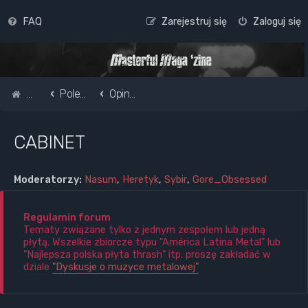
FAQ
Zarejestruj się
Zaloguj się
Strona główna
Pole do popisu...
Opinie o płytach i zespołach
CABINET
Moderatorzy:
Nasum
,
Heretyk
,
Sybir
,
Gore_Obsessed
Regulamin forum
Tematy związane tylko z jednym zespołem lub jedną
płytą. Wszelkie zbiorcze typu "América Latina Metal" lub
"Najlepsza polska płyta thrash" itp. proszę zakładać w
dziale
"Dyskusje o muzyce metalowej"