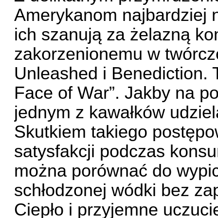
Amerykanom najbardziej n
ich szanują za żelazną ko
zakorzenionemu w twórczoś
Unleashed i Benediction. T
Face of War”. Jakby na pod
jednym z kawałków udziel
Skutkiem takiego postępow
satysfakcji podczas konsu
można porównać do wypici
schłodzonej wódki bez zap
Ciepło i przyjemne uczuci