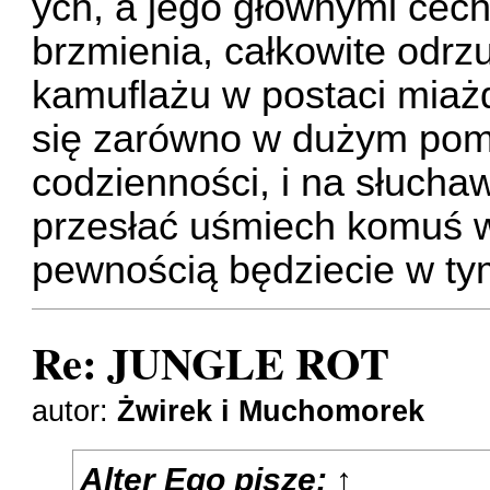
ych, a jego głównymi cech
brzmienia, całkowite odrz
kamuflażu w postaci miaż
się zarówno w dużym pomi
codzienności, i na słuch
przesłać uśmiech komuś 
pewnością będziecie w t
Re: JUNGLE ROT
autor:
Żwirek i Muchomorek
Alter Ego
pisze:
↑