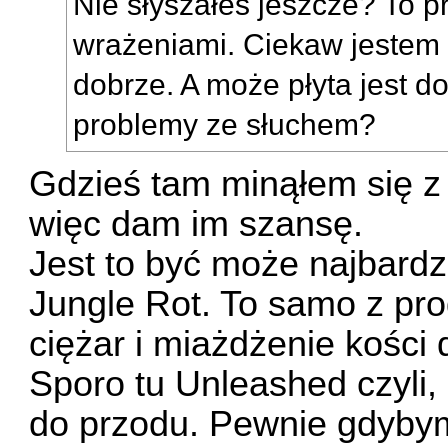
Nie słyszałeś jeszcze? To pr
wrażeniami. Ciekaw jestem c
dobrze. A może płyta jest d
problemy ze słuchem?
Gdzieś tam minąłem się z 
więc dam im szansę.
Jest to być może najbardz
Jungle Rot. To samo z prod
ciężar i miażdżenie kości 
Sporo tu Unleashed czyli, 
do przodu. Pewnie gdybym 