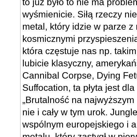
to już było to nie ma probl
wyśmienicie. Siłą rzeczy nie
metal, który idzie w parze z
kosmicznymi przyspieszenia
która częstuje nas np. takim
lubicie klasyczny, amerykań
Cannibal Corpse, Dying Fe
Suffocation, ta płyta jest 
„Brutalność na najwyższym 
nie i cały w tym urok. Jungl
wspólnym europejskiego i 
metalu, który zastygł w pier