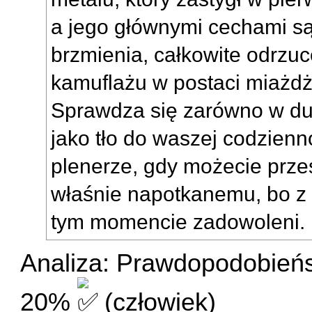
a jego głównymi cechami są
brzmienia, całkowite odrzu
kamuflażu w postaci miażdżą
Sprawdza się zarówno w d
jako tło do waszej codzienn
plenerze, gdy możecie prz
właśnie napotkanemu, bo z
tym momencie zadowoleni.
Analiza: Prawdopodobieńs
20%
(człowiek)