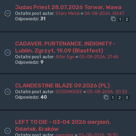
Judas Priest 28.07.2026 Torwar, Wawa
Ostatni post autor:
Stary Metal
«
06-08-2026, 00:47
Odpowiedzi:
31
1
2
CADAVER, PURTENANCE, INDIGNITY -
Lublin, Zgrzyt, 19.09 (Blastfest)
Ostatni post autor:
Alter Ego
«
05-08-2026, 21:46
Odpowiedzi:
9
CLANDESTINE BLAZE 09.2026 (PL)
Ostatni post autor:
SODOMOUSE
«
05-08-2026, 20:32
Odpowiedzi:
40
1
2
3
LEFT TO DIE - 03-04 2026 sierpień,
Gdańsk, Kraków
Ostatni post autor:
nagrobek
«
05-08-2026, 19:30