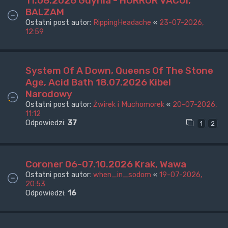
11.08.2026 Gdynia - HORROR VACUI,
BALZAM
Ostatni post autor:
RippingHeadache
«
23-07-2026,
12:59
System Of A Down, Queens Of The Stone
Age, Acid Bath 18.07.2026 Kibel
Narodowy
Ostatni post autor:
Żwirek i Muchomorek
«
20-07-2026,
11:12
Odpowiedzi:
37
1
2
Coroner 06-07.10.2026 Krak, Wawa
Ostatni post autor:
when_in_sodom
«
19-07-2026,
20:53
Odpowiedzi:
16