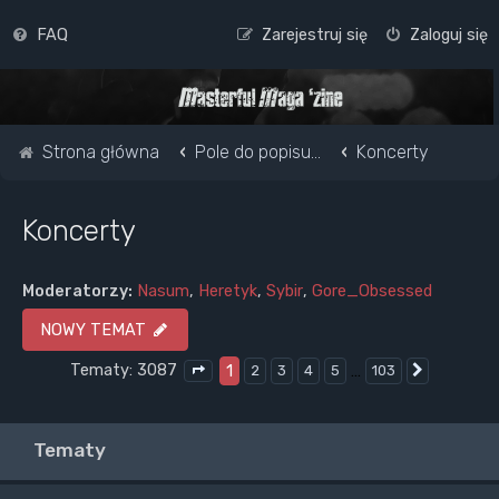
FAQ
Zarejestruj się
Zaloguj się
Strona główna
Pole do popisu...
Koncerty
Koncerty
Moderatorzy:
Nasum
,
Heretyk
,
Sybir
,
Gore_Obsessed
NOWY TEMAT
Tematy: 3087
1
…
2
3
4
5
103
Następna
Strona
1
z
103
Tematy