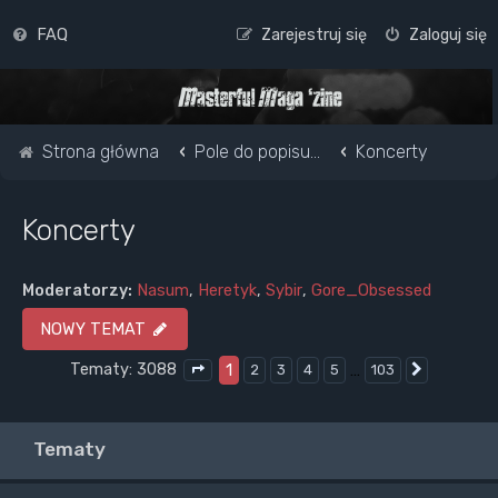
FAQ
Zarejestruj się
Zaloguj się
Strona główna
Pole do popisu...
Koncerty
Koncerty
Moderatorzy:
Nasum
,
Heretyk
,
Sybir
,
Gore_Obsessed
NOWY TEMAT
Tematy: 3088
1
…
2
3
4
5
103
Następna
Strona
1
z
103
Tematy