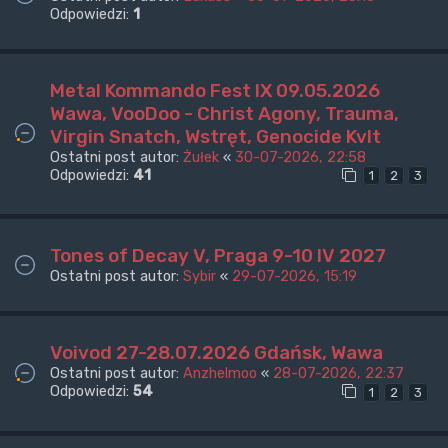
Odpowiedzi:
1
Metal Kommando Fest IX 09.05.2026
Wawa, VooDoo - Christ Agony, Trauma,
Virgin Snatch, Wstręt, Genocide Kvlt
Ostatni post autor:
Żułek
«
30-07-2026, 22:58
Odpowiedzi:
41
1
2
3
Tones of Decay V, Praga 9-10 IV 2027
Ostatni post autor:
Sybir
«
29-07-2026, 15:19
Voivod 27-28.07.2026 Gdańsk, Wawa
Ostatni post autor:
Anzhelmoo
«
28-07-2026, 22:37
Odpowiedzi:
54
1
2
3