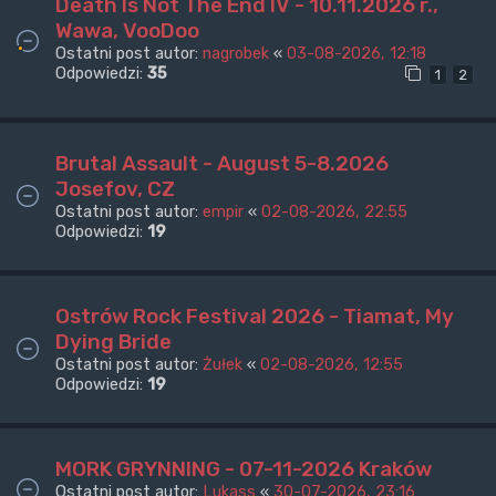
Death Is Not The End IV - 10.11.2026 r.,
Wawa, VooDoo
Ostatni post autor:
nagrobek
«
03-08-2026, 12:18
Odpowiedzi:
35
1
2
Brutal Assault - August 5-8.2026
Josefov, CZ
Ostatni post autor:
empir
«
02-08-2026, 22:55
Odpowiedzi:
19
Ostrów Rock Festival 2026 - Tiamat, My
Dying Bride
Ostatni post autor:
Żułek
«
02-08-2026, 12:55
Odpowiedzi:
19
MORK GRYNNING - 07-11-2026 Kraków
Ostatni post autor:
Lukass
«
30-07-2026, 23:16