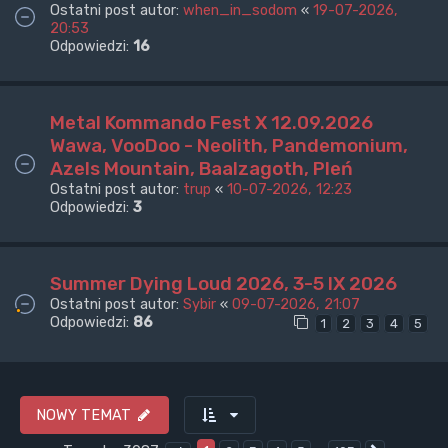
Ostatni post autor:
when_in_sodom
«
19-07-2026,
20:53
Odpowiedzi:
16
Metal Kommando Fest X 12.09.2026
Wawa, VooDoo - Neolith, Pandemonium,
Azels Mountain, Baalzagoth, Pleń
Ostatni post autor:
trup
«
10-07-2026, 12:23
Odpowiedzi:
3
Summer Dying Loud 2026, 3-5 IX 2026
Ostatni post autor:
Sybir
«
09-07-2026, 21:07
Odpowiedzi:
86
1
2
3
4
5
NOWY TEMAT