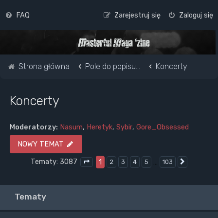
FAQ
Zarejestruj się
Zaloguj się
Strona główna
Pole do popisu...
Koncerty
Koncerty
Moderatorzy:
Nasum
,
Heretyk
,
Sybir
,
Gore_Obsessed
NOWY TEMAT
Tematy: 3087
1
…
2
3
4
5
103
Następna
Strona
1
z
103
Tematy