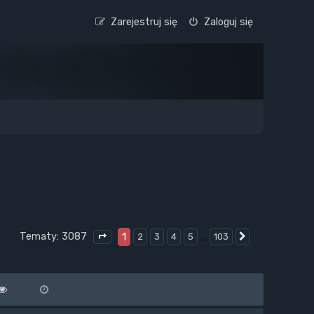
Zarejestruj się
Zaloguj się
Tematy: 3087
1
…
2
3
4
5
103
Następna
Strona
1
z
103