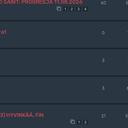
 SAINT: PROGRESJA 11.08.2026
60
5
1
2
3
4
rat
0
3
3
3) HYVINKÄÄ, FIN
21
5
1
2