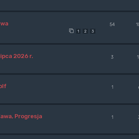
awa
54
1
1
2
3
ipca 2026 r.
3
olf
1
Wawa, Progresja
1