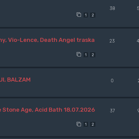
38
1
2
y, Vio-Lence, Death Angel traska
23
1
2
UI, BALZAM
0
 Stone Age, Acid Bath 18.07.2026
37
1
2