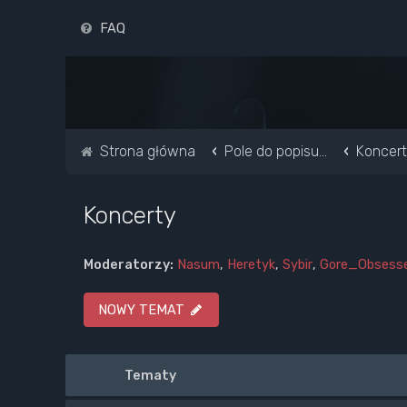
FAQ
Strona główna
Pole do popisu...
Koncer
Koncerty
Moderatorzy:
Nasum
,
Heretyk
,
Sybir
,
Gore_Obsess
NOWY TEMAT
Tematy