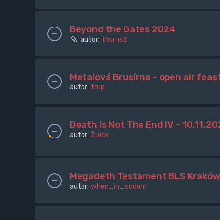
Beyond the Gates 2024
autor:
thorns6
Metalová Brusírna - open air feast
autor:
trup
Death Is Not The End IV - 10.11.2
autor:
Żułek
Megadeth Testament BLS Kraków 
autor:
when_in_sodom