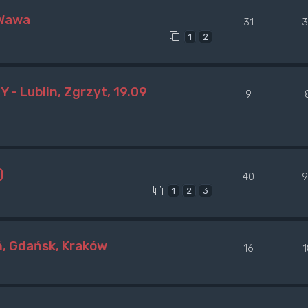
 Wawa
31
3
1
2
- Lublin, Zgrzyt, 19.09
9
)
40
9
1
2
3
ń, Gdańsk, Kraków
16