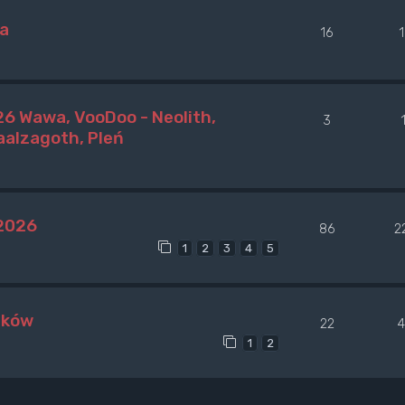
wa
16
6 Wawa, VooDoo - Neolith,
3
alzagoth, Pleń
 2026
86
2
1
2
3
4
5
aków
22
4
1
2