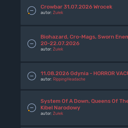
Crowbar 31.07.2026 Wrocek
autor:
Żułek
Biohazard, Cro-Mags, Sworn Enem
20-22.07.2026
autor:
Żułek
11.08.2026 Gdynia - HORROR VAC
autor:
RippingHeadache
System Of A Down, Queens Of The
Kibel Narodowy
autor:
Żułek