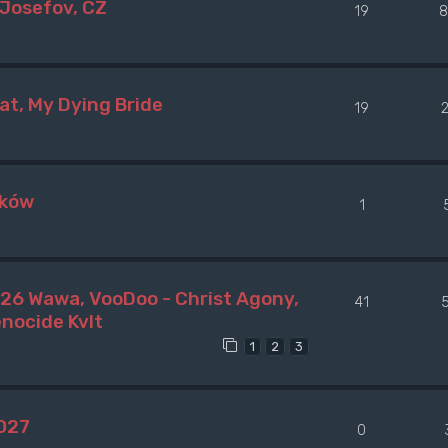
 Josefov, CZ
19
8
at, My Dying Bride
19
aków
1
26 Wawa, VooDoo - Christ Agony,
41
enocide Kvlt
1
2
3
2027
0