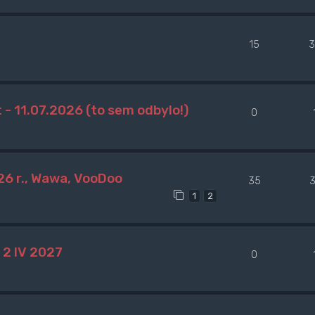
15
3
 - 11.07.2026 (to sem odbylo!)
0
026 r., Wawa, VooDoo
35
3
1
2
2 IV 2027
0