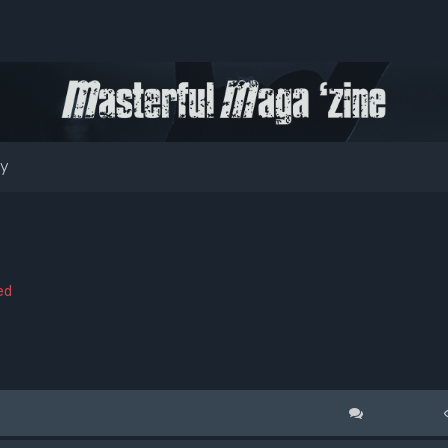
ty
ed