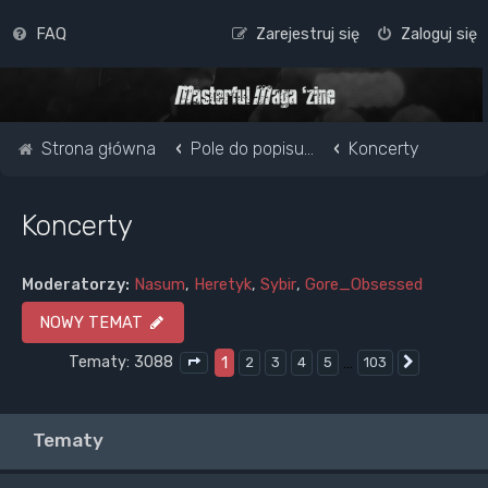
FAQ
Zarejestruj się
Zaloguj się
Strona główna
Pole do popisu...
Koncerty
Koncerty
Moderatorzy:
Nasum
,
Heretyk
,
Sybir
,
Gore_Obsessed
NOWY TEMAT
Tematy: 3088
1
…
2
3
4
5
103
Następna
Strona
1
z
103
Tematy