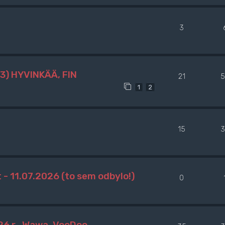
3
3) HYVINKÄÄ, FIN
21
5
1
2
15
3
 - 11.07.2026 (to sem odbylo!)
0
026 r., Wawa, VooDoo