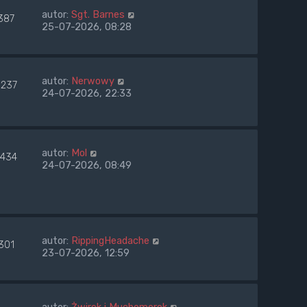
autor:
Sgt. Barnes
387
25-07-2026, 08:28
autor:
Nerwowy
5237
24-07-2026, 22:33
autor:
Mol
4434
24-07-2026, 08:49
autor:
RippingHeadache
301
23-07-2026, 12:59
autor:
Żwirek i Muchomorek