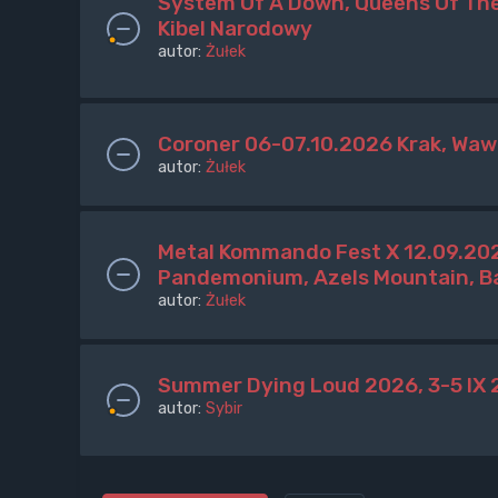
System Of A Down, Queens Of The
Kibel Narodowy
autor:
Żułek
Coroner 06-07.10.2026 Krak, Wa
autor:
Żułek
Metal Kommando Fest X 12.09.202
Pandemonium, Azels Mountain, Ba
autor:
Żułek
Summer Dying Loud 2026, 3-5 IX
autor:
Sybir