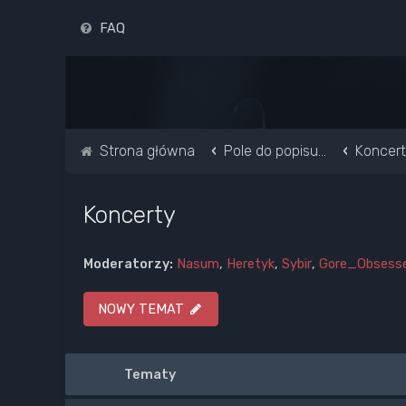
FAQ
Strona główna
Pole do popisu...
Koncer
Koncerty
Moderatorzy:
Nasum
,
Heretyk
,
Sybir
,
Gore_Obsess
NOWY TEMAT
Tematy