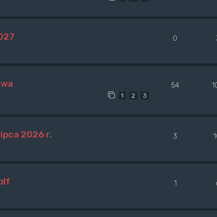
2027
0
awa
54
1
1
2
3
ipca 2026 r.
3
olf
1