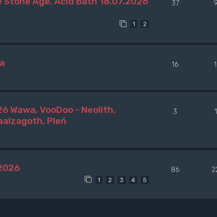
 Stone Age, Acid Bath 18.07.2026
37
1
2
wa
16
6 Wawa, VooDoo - Neolith,
3
alzagoth, Pleń
 2026
86
2
1
2
3
4
5