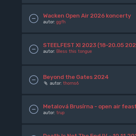
Wacken Open Air 2026 koncerty
autor:
ggfh
STEELFEST XI 2023 (18-20.05 202
autor:
Bless this tongue
Beyond the Gates 2024
autor:
thorns6
Metalová Brusírna - open air feast
autor:
trup
Death Is Not The End IV - 10.11.2