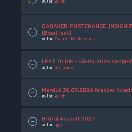
autor:
Żułek
CADAVER, PURTENANCE, INDIGNITY 
(Blastfest)
autor:
Żwirek i Muchomorek
LEFT TO DIE - 03-04 2026 sierpie
autor:
Stoigniew
Marduk 30.09.2026 Kraków, Kwad
autor:
Żułek
Brutal Assault 2027
autor:
ggfh