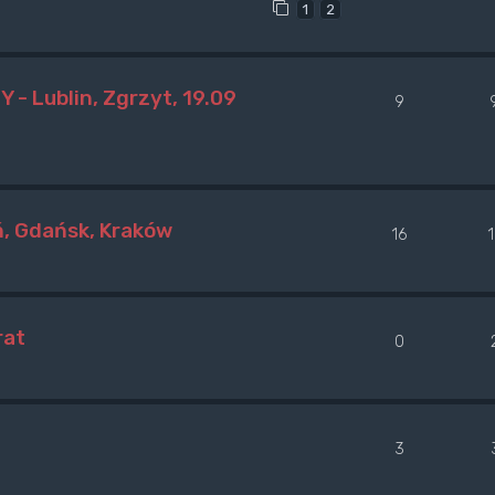
1
2
- Lublin, Zgrzyt, 19.09
9
ń, Gdańsk, Kraków
16
rat
0
3