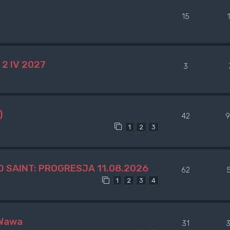
15
2 IV 2027
3
)
42
9
1
2
3
 SAINT: PROGRESJA 11.08.2026
62
1
2
3
4
 Wawa
31
3