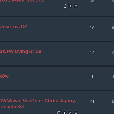
35
3
1
2
 Josefov, CZ
19
8
at, My Dying Bride
19
2
aków
1
26 Wawa, VooDoo - Christ Agony,
41
5
enocide Kvlt
1
2
3