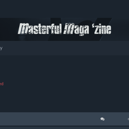
ty
ed