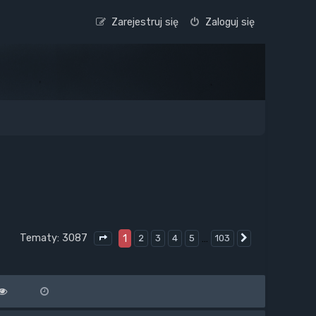
Zarejestruj się
Zaloguj się
Tematy: 3087
1
…
2
3
4
5
103
Następna
Strona
1
z
103