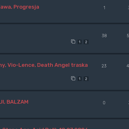
Wawa, Progresja
1
38
1
2
y, Vio-Lence, Death Angel traska
23
1
2
UI, BALZAM
0