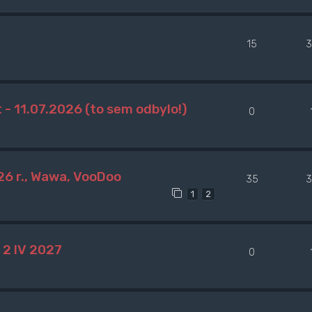
15
3
 - 11.07.2026 (to sem odbylo!)
0
026 r., Wawa, VooDoo
35
3
1
2
2 IV 2027
0