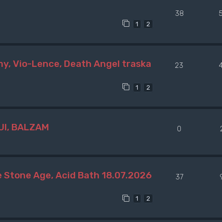
38
1
2
y, Vio-Lence, Death Angel traska
23
1
2
UI, BALZAM
0
 Stone Age, Acid Bath 18.07.2026
37
1
2