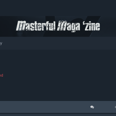
ty
ed