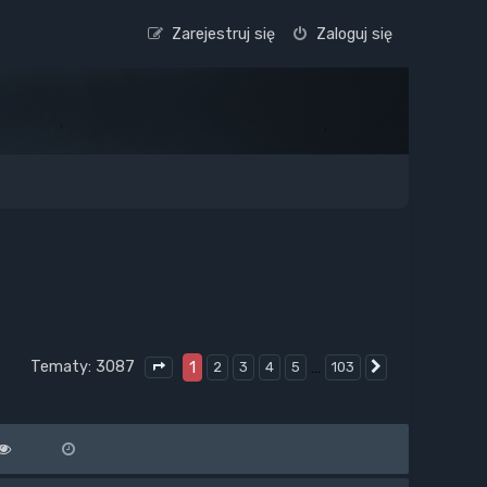
Zarejestruj się
Zaloguj się
Tematy: 3087
1
…
2
3
4
5
103
Następna
Strona
1
z
103