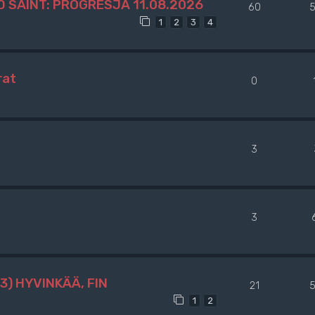
 SAINT: PROGRESJA 11.08.2026
60
5
1
2
3
4
rat
0
3
3
3) HYVINKÄÄ, FIN
21
5
1
2