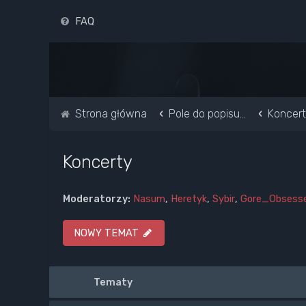
FAQ
Strona główna
Pole do popisu...
Koncer
Koncerty
Moderatorzy:
Nasum
,
Heretyk
,
Sybir
,
Gore_Obsess
NOWY TEMAT
Tematy