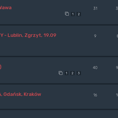
 Wawa
31
3
1
2
- Lublin, Zgrzyt, 19.09
9
)
40
9
1
2
3
ń, Gdańsk, Kraków
16