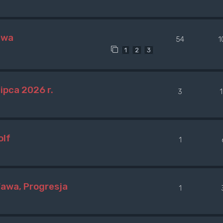
awa
54
1
1
2
3
ipca 2026 r.
3
olf
1
Wawa, Progresja
1