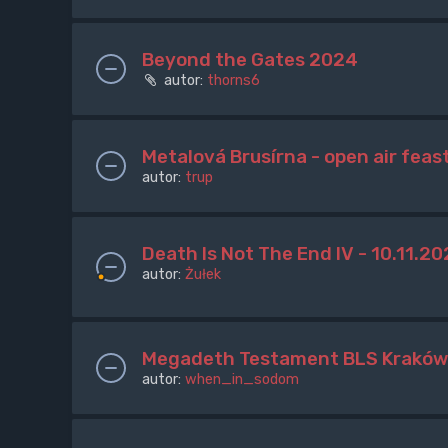
Beyond the Gates 2024
autor:
thorns6
Metalová Brusírna - open air feast
autor:
trup
Death Is Not The End IV - 10.11.2
autor:
Żułek
Megadeth Testament BLS Kraków 
autor:
when_in_sodom