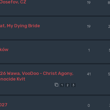
 Josefov, CZ
19
8
at, My Dying Bride
19
aków
1
26 Wawa, VooDoo - Christ Agony,
41
enocide Kvlt
1
2
3
2027
0