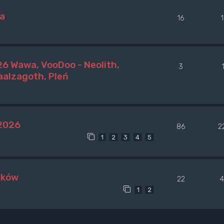
wa
16
6 Wawa, VooDoo - Neolith,
3
alzagoth, Pleń
 2026
86
2
1
2
3
4
5
aków
22
4
1
2