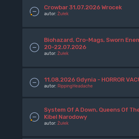
Crowbar 31.07.2026 Wrocek
autor:
Żułek
Biohazard, Cro-Mags, Sworn Enem
20-22.07.2026
autor:
Żułek
11.08.2026 Gdynia - HORROR VAC
autor:
RippingHeadache
System Of A Down, Queens Of The
Kibel Narodowy
autor:
Żułek