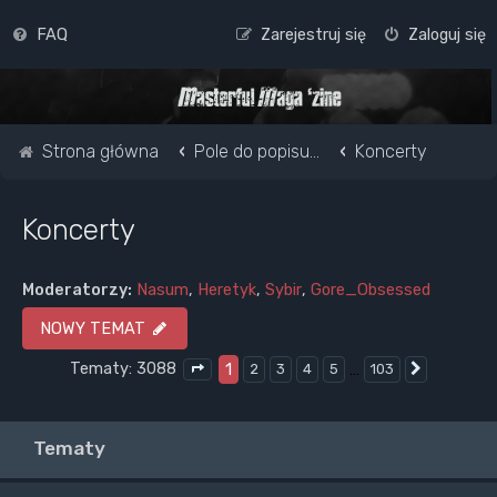
FAQ
Zarejestruj się
Zaloguj się
Strona główna
Pole do popisu...
Koncerty
Koncerty
Moderatorzy:
Nasum
,
Heretyk
,
Sybir
,
Gore_Obsessed
NOWY TEMAT
Tematy: 3088
1
…
2
3
4
5
103
Następna
Strona
1
z
103
Tematy