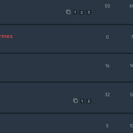
50
6
1
2
3
ermes
0
16
1
32
5
1
2
5
1