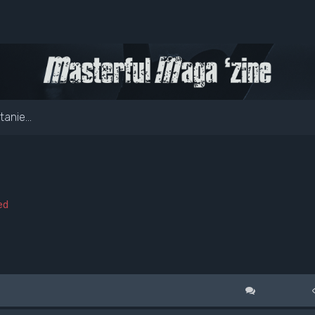
anie...
ed