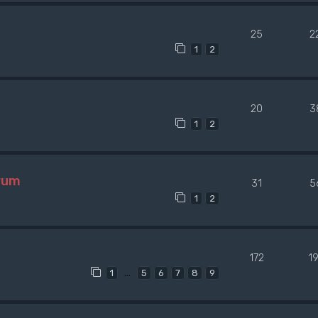
25
2
1
2
20
3
1
2
rum
31
5
1
2
172
1
…
1
5
6
7
8
9