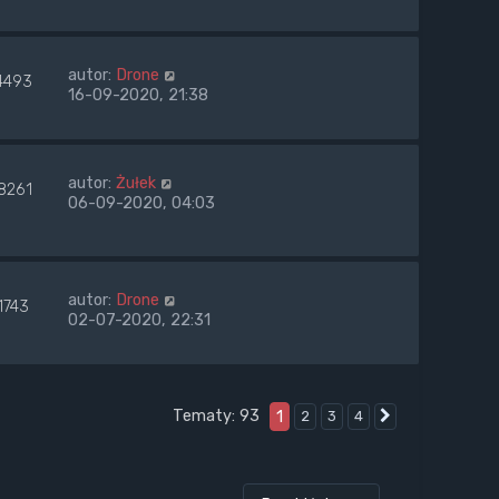
autor:
Drone
4493
16-09-2020, 21:38
autor:
Żułek
8261
06-09-2020, 04:03
autor:
Drone
1743
02-07-2020, 22:31
Tematy: 93
1
2
3
4
Następna