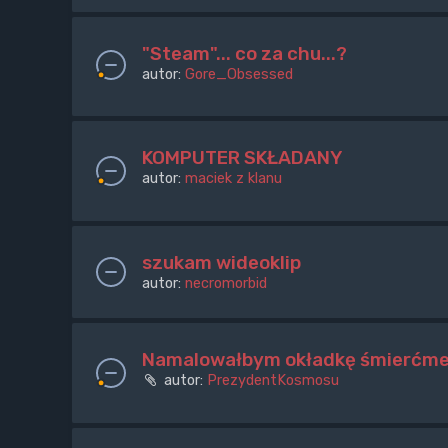
"Steam"... co za chu...?
autor:
Gore_Obsessed
KOMPUTER SKŁADANY
autor:
maciek z klanu
szukam wideoklip
autor:
necromorbid
Namalowałbym okładkę śmierćm
autor:
PrezydentKosmosu