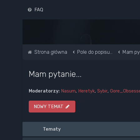
FAQ
Strona główna
Pole do popisu...
Mam pyt
Mam pytanie...
Moderatorzy:
Nasum
,
Heretyk
,
Sybir
,
Gore_Obsess
NOWY TEMAT
Tematy