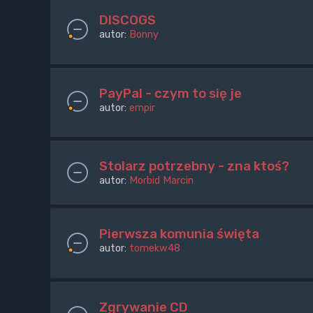
DISCOGS
autor:
Bonny
PayPal - czym to się je
autor:
empir
Stolarz potrzebny - zna ktoś?
autor:
Morbid Marcin
Pierwsza komunia święta
autor:
tomekw48
Zgrywanie CD