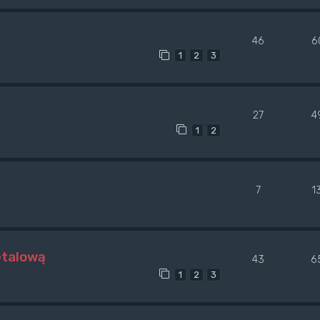
46
6
1
2
3
27
4
1
2
7
1
etalową
43
6
1
2
3