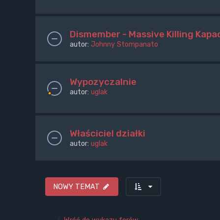
Dismember - Massive Killing Kapa
autor:
Johnny Stompanato
Wypozyczalnie
autor:
uglak
Właściciel działki
autor:
uglak
NOWY TEMAT
Wróć do wykazu forów