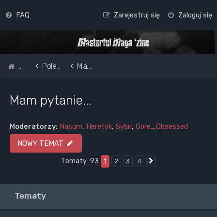
FAQ
Zarejestruj się
Zaloguj się
Strona główna
Pole do popisu...
Mam pytanie...
Mam pytanie...
Moderatorzy:
Nasum
,
Heretyk
,
Sybir
,
Gore_Obsessed
NOWY TEMAT
Tematy: 93
1
2
3
4
Następna
Tematy