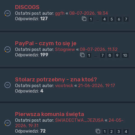
DISCOGS
Ostatni post autor:
ggfh
«
08-07-2026, 18:34
Odpowiedzi:
127
…
1
4
5
6
7
PayPal - czym to się je
Ostatni post autor:
Stoigniew
«
08-07-2026, 11:32
Odpowiedzi:
199
…
1
7
8
9
10
Stolarz potrzebny - zna ktoś?
Ostatni post autor:
vicotnick
«
21-06-2026, 19:17
Odpowiedzi:
4
Pierwsza komunia święta
Ostatni post autor:
ŚWIADECTWA_JEZUSA
«
24-05-
2026, 19:31
Odpowiedzi:
72
1
2
3
4