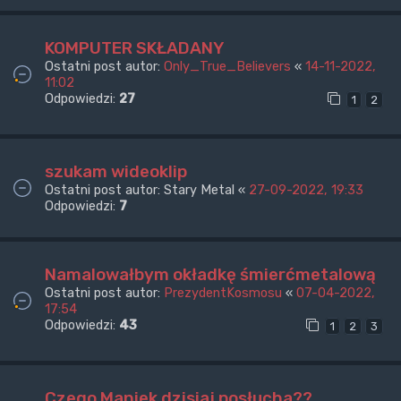
KOMPUTER SKŁADANY
Ostatni post autor:
Only_True_Believers
«
14-11-2022,
11:02
Odpowiedzi:
27
1
2
szukam wideoklip
Ostatni post autor:
Stary Metal
«
27-09-2022, 19:33
Odpowiedzi:
7
Namalowałbym okładkę śmierćmetalową
Ostatni post autor:
PrezydentKosmosu
«
07-04-2022,
17:54
Odpowiedzi:
43
1
2
3
Czego Maniek dzisiaj posłucha??