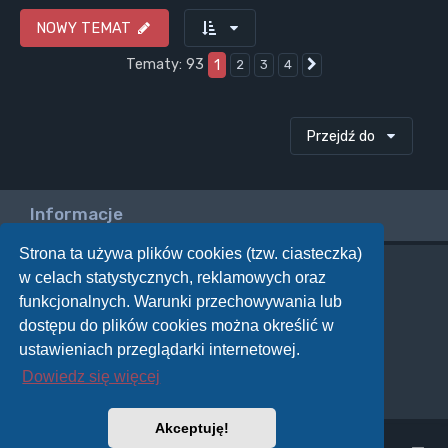
NOWY TEMAT
Tematy: 93
1
2
3
4
Następna
Przejdź do
Informacje
Strona ta używa plików cookies (tzw. ciasteczka)
w celach statystycznych, reklamowych oraz
Twoje uprawnienia na tym forum
funkcjonalnych. Warunki przechowywania lub
Nie możesz
tworzyć nowych tematów
dostępu do plików cookies można określić w
Nie możesz
odpowiadać w tematach
Nie możesz
zmieniać swoich postów
ustawieniach przeglądarki internetowej.
Nie możesz
usuwać swoich postów
Dowiedz się więcej
Nie możesz
dodawać załączników
Akceptuję!