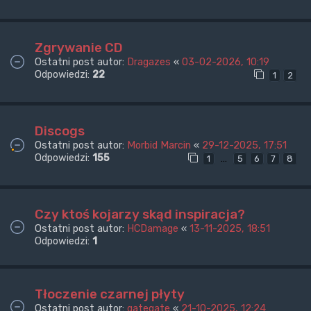
Zgrywanie CD
Ostatni post autor:
Dragazes
«
03-02-2026, 10:19
Odpowiedzi:
22
1
2
Discogs
Ostatni post autor:
Morbid Marcin
«
29-12-2025, 17:51
Odpowiedzi:
155
…
1
5
6
7
8
Czy ktoś kojarzy skąd inspiracja?
Ostatni post autor:
HCDamage
«
13-11-2025, 18:51
Odpowiedzi:
1
Tłoczenie czarnej płyty
Ostatni post autor:
gategate
«
21-10-2025, 12:24