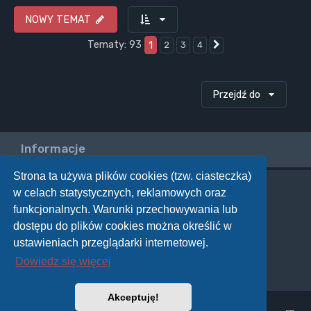
NOWY TEMAT
Tematy: 93
1
2
3
4
Następna
Przejdź do
Informacje
Strona ta używa plików cookies (tzw. ciasteczka)
w celach statystycznych, reklamowych oraz
Twoje uprawnienia na tym forum
funkcjonalnych. Warunki przechowywania lub
Nie możesz
tworzyć nowych tematów
dostępu do plików cookies można określić w
Nie możesz
odpowiadać w tematach
Nie możesz
zmieniać swoich postów
ustawieniach przeglądarki internetowej.
Nie możesz
usuwać swoich postów
Dowiedz się więcej
Nie możesz
dodawać załączników
Akceptuję!