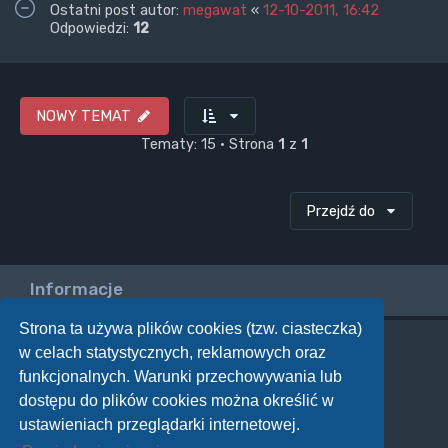
Ostatni post autor:
megawat
«
12-10-2011, 16:42
Odpowiedzi:
12
NOWY TEMAT
Tematy: 15 • Strona
1
z
1
Przejdź do
Informacje
Strona ta używa plików cookies (tzw. ciasteczka)
w celach statystycznych, reklamowych oraz
Twoje uprawnienia na tym forum
funkcjonalnych. Warunki przechowywania lub
Nie możesz
tworzyć nowych tematów
dostępu do plików cookies można określić w
Nie możesz
odpowiadać w tematach
Nie możesz
zmieniać swoich postów
ustawieniach przeglądarki internetowej.
Nie możesz
usuwać swoich postów