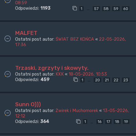
08:59
Odpowiedzi:
1193
…
1
57
58
59
60
MALFET
Ostatni post autor:
ŚWIAT BEZ KOŃCA
«
22-05-2026,
17:36
Trzaski, zgrzyty i skowyty.
Ostatni post autor:
KKK
«
18-05-2026, 10:53
Odpowiedzi:
459
…
1
20
21
22
23
Sunn O)))
Ostatni post autor:
Żwirek i Muchomorek
«
13-05-2026,
12:12
Odpowiedzi:
364
…
1
16
17
18
19