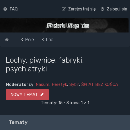
FAQ
Zarejestruj się
Zaloguj się
Strona główna
Pole do popisu...
Lochy, piwnice, fabryki, psychiatryki
Lochy, piwnice, fabryki,
psychiatryki
Moderatorzy:
Nasum
,
Heretyk
,
Sybir
,
ŚWIAT BEZ KOŃCA
NOWY TEMAT
Tematy: 15 • Strona
1
z
1
Tematy