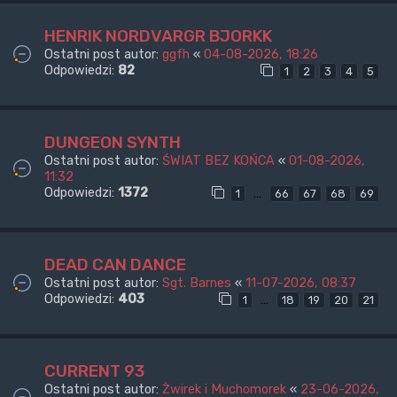
HENRIK NORDVARGR BJORKK
Ostatni post autor:
ggfh
«
04-08-2026, 18:26
Odpowiedzi:
82
1
2
3
4
5
DUNGEON SYNTH
Ostatni post autor:
ŚWIAT BEZ KOŃCA
«
01-08-2026,
11:32
Odpowiedzi:
1372
…
1
66
67
68
69
DEAD CAN DANCE
Ostatni post autor:
Sgt. Barnes
«
11-07-2026, 08:37
Odpowiedzi:
403
…
1
18
19
20
21
CURRENT 93
Ostatni post autor:
Żwirek i Muchomorek
«
23-06-2026,