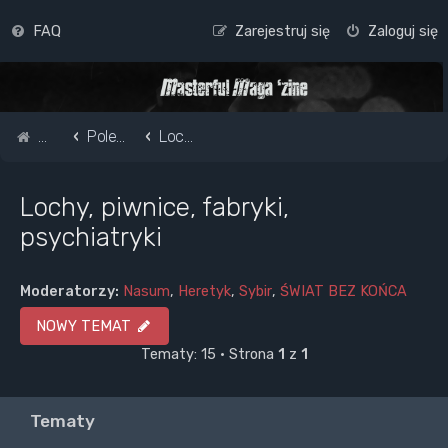
FAQ
Zarejestruj się
Zaloguj się
Strona główna
Pole do popisu...
Lochy, piwnice, fabryki, psychiatryki
Lochy, piwnice, fabryki,
psychiatryki
Moderatorzy:
Nasum
,
Heretyk
,
Sybir
,
ŚWIAT BEZ KOŃCA
NOWY TEMAT
Tematy: 15 • Strona
1
z
1
Tematy