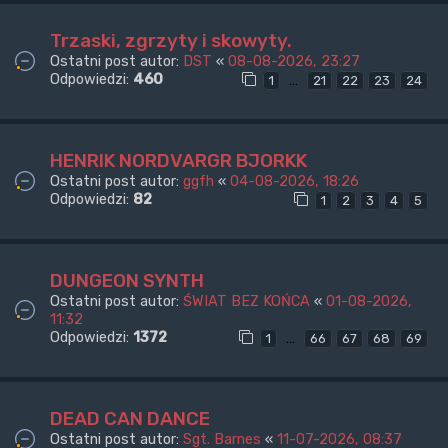
Trzaski, zgrzyty i skowyty.
Ostatni post autor:
DST
«
08-08-2026, 23:27
Odpowiedzi:
460
…
1
21
22
23
24
HENRIK NORDVARGR BJORKK
Ostatni post autor:
ggfh
«
04-08-2026, 18:26
Odpowiedzi:
82
1
2
3
4
5
DUNGEON SYNTH
Ostatni post autor:
ŚWIAT BEZ KOŃCA
«
01-08-2026,
11:32
Odpowiedzi:
1372
…
1
66
67
68
69
DEAD CAN DANCE
Ostatni post autor:
Sgt. Barnes
«
11-07-2026, 08:37