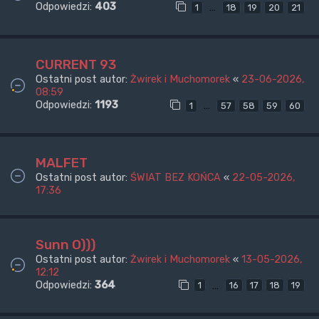
Odpowiedzi:
403
…
1
18
19
20
21
CURRENT 93
Ostatni post autor:
Żwirek i Muchomorek
«
23-06-2026,
08:59
Odpowiedzi:
1193
…
1
57
58
59
60
MALFET
Ostatni post autor:
ŚWIAT BEZ KOŃCA
«
22-05-2026,
17:36
Sunn O)))
Ostatni post autor:
Żwirek i Muchomorek
«
13-05-2026,
12:12
Odpowiedzi:
364
…
1
16
17
18
19