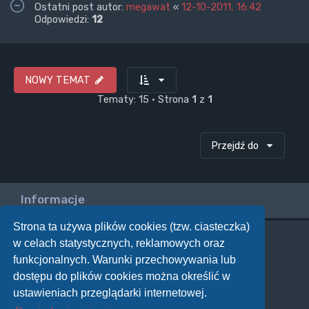
Ostatni post autor:
megawat
«
12-10-2011, 16:42
Odpowiedzi:
12
NOWY TEMAT
Tematy: 15 • Strona
1
z
1
Przejdź do
Informacje
Strona ta używa plików cookies (tzw. ciasteczka)
w celach statystycznych, reklamowych oraz
Twoje uprawnienia na tym forum
funkcjonalnych. Warunki przechowywania lub
Nie możesz
tworzyć nowych tematów
dostępu do plików cookies można określić w
Nie możesz
odpowiadać w tematach
Nie możesz
zmieniać swoich postów
ustawieniach przeglądarki internetowej.
Nie możesz
usuwać swoich postów