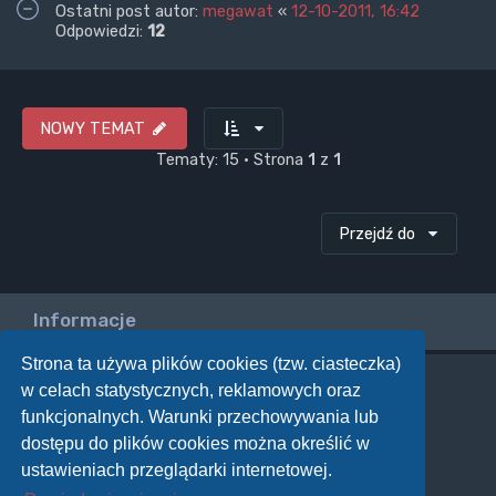
Ostatni post autor:
megawat
«
12-10-2011, 16:42
Odpowiedzi:
12
NOWY TEMAT
Tematy: 15 • Strona
1
z
1
Przejdź do
Informacje
Strona ta używa plików cookies (tzw. ciasteczka)
w celach statystycznych, reklamowych oraz
Twoje uprawnienia na tym forum
funkcjonalnych. Warunki przechowywania lub
Nie możesz
tworzyć nowych tematów
dostępu do plików cookies można określić w
Nie możesz
odpowiadać w tematach
Nie możesz
zmieniać swoich postów
ustawieniach przeglądarki internetowej.
Nie możesz
usuwać swoich postów