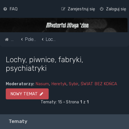
FAQ
Zarejestruj się
Zaloguj się
Strona główna
Pole do popisu...
Lochy, piwnice, fabryki, psychiatryki
Lochy, piwnice, fabryki,
psychiatryki
Moderatorzy:
Nasum
,
Heretyk
,
Sybir
,
ŚWIAT BEZ KOŃCA
NOWY TEMAT
Tematy: 15 • Strona
1
z
1
Tematy