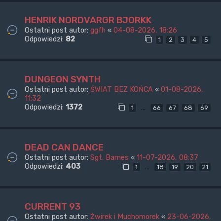
HENRIK NORDVARGR BJORKK
Ostatni post autor:
ggfh
«
04-08-2026, 18:26
Odpowiedzi:
82
1
2
3
4
5
DUNGEON SYNTH
Ostatni post autor:
ŚWIAT BEZ KOŃCA
«
01-08-2026,
11:32
Odpowiedzi:
1372
…
1
66
67
68
69
DEAD CAN DANCE
Ostatni post autor:
Sgt. Barnes
«
11-07-2026, 08:37
Odpowiedzi:
403
…
1
18
19
20
21
CURRENT 93
Ostatni post autor:
Żwirek i Muchomorek
«
23-06-2026,