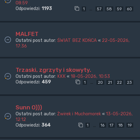
08:59
Odpowiedzi:
1193
…
1
57
58
59
60
MALFET
Ostatni post autor:
ŚWIAT BEZ KOŃCA
«
22-05-2026,
17:36
Trzaski, zgrzyty i skowyty.
Ostatni post autor:
KKK
«
18-05-2026, 10:53
Odpowiedzi:
459
…
1
20
21
22
23
Sunn O)))
Ostatni post autor:
Żwirek i Muchomorek
«
13-05-2026,
12:12
Odpowiedzi:
364
…
1
16
17
18
19