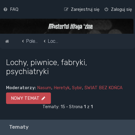
FAQ
Zarejestruj się
Zaloguj się
Strona główna
Pole do popisu...
Lochy, piwnice, fabryki, psychiatryki
Lochy, piwnice, fabryki,
psychiatryki
Moderatorzy:
Nasum
,
Heretyk
,
Sybir
,
ŚWIAT BEZ KOŃCA
NOWY TEMAT
Tematy: 15 • Strona
1
z
1
Tematy