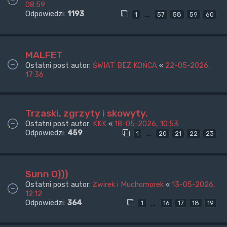
08:59
Odpowiedzi:
1193
…
1
57
58
59
60
MALFET
Ostatni post autor:
ŚWIAT BEZ KOŃCA
«
22-05-2026,
17:36
Trzaski, zgrzyty i skowyty.
Ostatni post autor:
KKK
«
18-05-2026, 10:53
Odpowiedzi:
459
…
1
20
21
22
23
Sunn O)))
Ostatni post autor:
Żwirek i Muchomorek
«
13-05-2026,
12:12
Odpowiedzi:
364
…
1
16
17
18
19