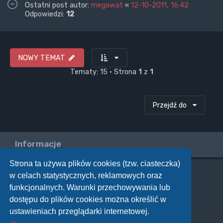
Ostatni post autor:
megawat
«
12-10-2011, 16:42
Odpowiedzi:
12
NOWY TEMAT
Tematy: 15 • Strona
1
z
1
Przejdź do
Informacje
Strona ta używa plików cookies (tzw. ciasteczka)
w celach statystycznych, reklamowych oraz
Twoje uprawnienia na tym forum
funkcjonalnych. Warunki przechowywania lub
Nie możesz
tworzyć nowych tematów
dostępu do plików cookies można określić w
Nie możesz
odpowiadać w tematach
Nie możesz
zmieniać swoich postów
ustawieniach przeglądarki internetowej.
Nie możesz
usuwać swoich postów