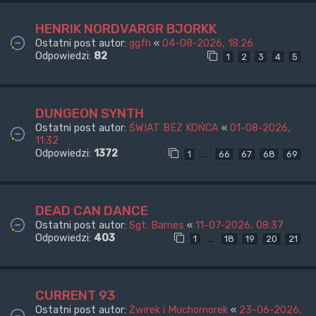
HENRIK NORDVARGR BJORKK
Ostatni post autor:
ggfh
«
04-08-2026, 18:26
Odpowiedzi:
82
1
2
3
4
5
DUNGEON SYNTH
Ostatni post autor:
ŚWIAT BEZ KOŃCA
«
01-08-2026,
11:32
Odpowiedzi:
1372
…
1
66
67
68
69
DEAD CAN DANCE
Ostatni post autor:
Sgt. Barnes
«
11-07-2026, 08:37
Odpowiedzi:
403
…
1
18
19
20
21
CURRENT 93
Ostatni post autor:
Żwirek i Muchomorek
«
23-06-2026,