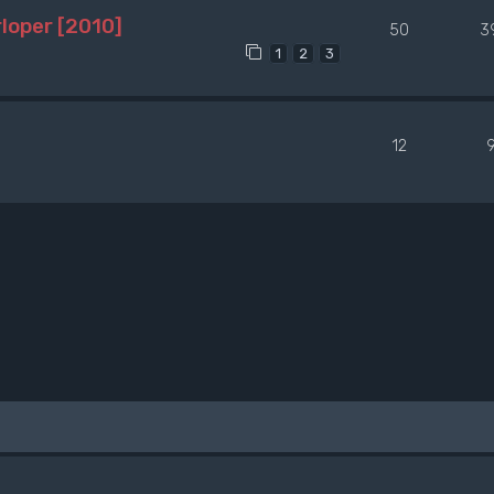
loper [2010]
50
3
1
2
3
12