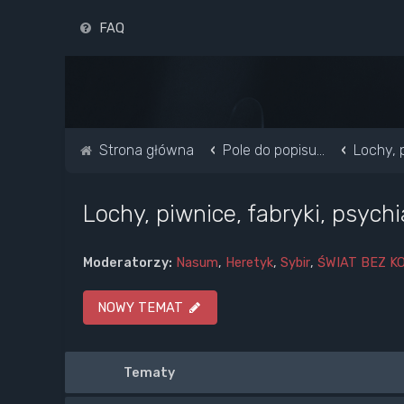
FAQ
Strona główna
Pole do popisu...
Lochy, p
Lochy, piwnice, fabryki, psychi
Moderatorzy:
Nasum
,
Heretyk
,
Sybir
,
ŚWIAT BEZ K
NOWY TEMAT
Tematy