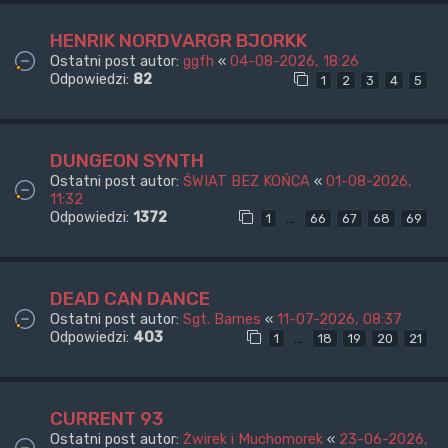
HENRIK NORDVARGR BJORKK
Ostatni post autor:
ggfh
«
04-08-2026, 18:26
Odpowiedzi:
82
1
2
3
4
5
DUNGEON SYNTH
Ostatni post autor:
ŚWIAT BEZ KOŃCA
«
01-08-2026,
11:32
Odpowiedzi:
1372
…
1
66
67
68
69
DEAD CAN DANCE
Ostatni post autor:
Sgt. Barnes
«
11-07-2026, 08:37
Odpowiedzi:
403
…
1
18
19
20
21
CURRENT 93
Ostatni post autor:
Żwirek i Muchomorek
«
23-06-2026,