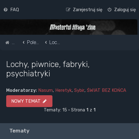
FAQ
Zarejestruj się
Zaloguj się
Strona główna
Pole do popisu...
Lochy, piwnice, fabryki, psychiatryki
Lochy, piwnice, fabryki,
psychiatryki
Moderatorzy:
Nasum
,
Heretyk
,
Sybir
,
ŚWIAT BEZ KOŃCA
NOWY TEMAT
Tematy: 15 • Strona
1
z
1
Tematy