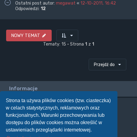
Ostatni post autor:
megawat
«
12-10-2011, 16:42
Odpowiedzi:
12
NOWY TEMAT
Tematy: 15 • Strona
1
z
1
Przejdź do
Informacje
Strona ta używa plików cookies (tzw. ciasteczka)
w celach statystycznych, reklamowych oraz
Twoje uprawnienia na tym forum
funkcjonalnych. Warunki przechowywania lub
Nie możesz
tworzyć nowych tematów
dostępu do plików cookies można określić w
Nie możesz
odpowiadać w tematach
Nie możesz
zmieniać swoich postów
ustawieniach przeglądarki internetowej.
Nie możesz
usuwać swoich postów