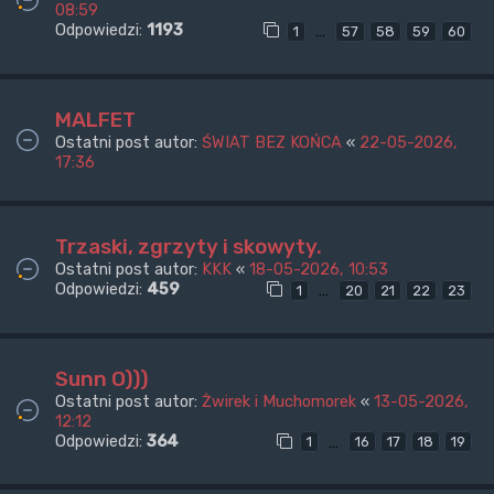
08:59
Odpowiedzi:
1193
…
1
57
58
59
60
MALFET
Ostatni post autor:
ŚWIAT BEZ KOŃCA
«
22-05-2026,
17:36
Trzaski, zgrzyty i skowyty.
Ostatni post autor:
KKK
«
18-05-2026, 10:53
Odpowiedzi:
459
…
1
20
21
22
23
Sunn O)))
Ostatni post autor:
Żwirek i Muchomorek
«
13-05-2026,
12:12
Odpowiedzi:
364
…
1
16
17
18
19