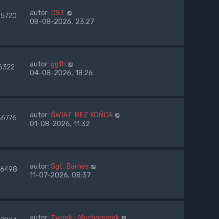
autor:
DST
65720
08-08-2026, 23:27
autor:
ggfh
6322
04-08-2026, 18:26
autor:
ŚWIAT BEZ KOŃCA
36776
01-08-2026, 11:32
autor:
Sgt. Barnes
6498
11-07-2026, 08:37
autor:
Żwirek i Muchomorek