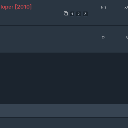
loper [2010]
50
3
1
2
3
12