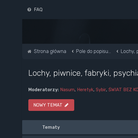
FAQ
Strona główna
Pole do popisu...
Lochy, p
Lochy, piwnice, fabryki, psychi
Moderatorzy:
Nasum
,
Heretyk
,
Sybir
,
ŚWIAT BEZ K
NOWY TEMAT
Tematy