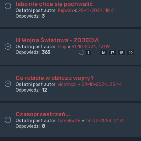
labo nie chce się pochwalić
Ostatni post autor:
Rejwan
«
20-11-2024, 18:41
Odpowiedzi:
3
III Wojna Światowa - ZDJĘCIA
Ostatni post autor:
trup
«
31-10-2024, 12:09
Odpowiedzi:
365
…
1
16
17
18
19
Co robicie w obliczu wojny?
Ostatni post autor:
vicotnick
«
04-10-2024, 23:44
Odpowiedzi:
12
Czasoprzestrzeń...
Ostatni post autor:
tomekw48
«
13-02-2024, 21:31
Odpowiedzi:
8