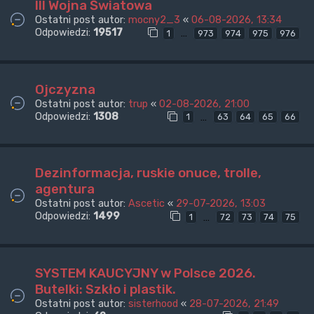
III Wojna Światowa
Ostatni post autor:
mocny2_3
«
06-08-2026, 13:34
Odpowiedzi:
19517
…
1
973
974
975
976
Ojczyzna
Ostatni post autor:
trup
«
02-08-2026, 21:00
Odpowiedzi:
1308
…
1
63
64
65
66
Dezinformacja, ruskie onuce, trolle,
agentura
Ostatni post autor:
Ascetic
«
29-07-2026, 13:03
Odpowiedzi:
1499
…
1
72
73
74
75
SYSTEM KAUCYJNY w Polsce 2026.
Butelki: Szkło i plastik.
Ostatni post autor:
sisterhood
«
28-07-2026, 21:49