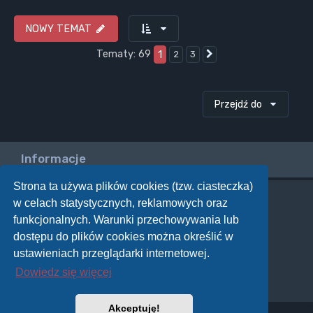
NOWY TEMAT
Tematy: 69
1
2
3
Następna
Przejdź do
Informacje
Strona ta używa plików cookies (tzw. ciasteczka)
w celach statystycznych, reklamowych oraz
Twoje uprawnienia na tym forum
funkcjonalnych. Warunki przechowywania lub
Nie możesz
tworzyć nowych tematów
dostępu do plików cookies można określić w
Nie możesz
odpowiadać w tematach
Nie możesz
zmieniać swoich postów
ustawieniach przeglądarki internetowej.
Nie możesz
usuwać swoich postów
Dowiedz się więcej
Nie możesz
dodawać załączników
Akceptuję!