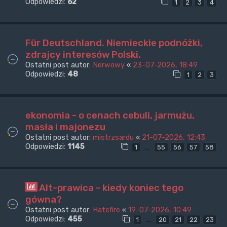
Odpowiedzi:
62
1
2
3
4
Für Deutschland. Niemieckie podnóżki,
zdrajcy interesów Polski.
Ostatni post autor:
Nerwowy
«
23-07-2026, 18:49
Odpowiedzi:
48
1
2
3
ekonomia - o cenach cebuli, jarmużu,
masła i majonezu
Ostatni post autor:
mistrzsardu
«
21-07-2026, 12:43
Odpowiedzi:
1145
…
1
55
56
57
58
Alt-prawica - kiedy koniec tego
gówna?
Ostatni post autor:
Hatefire
«
19-07-2026, 10:49
Odpowiedzi:
455
…
1
20
21
22
23