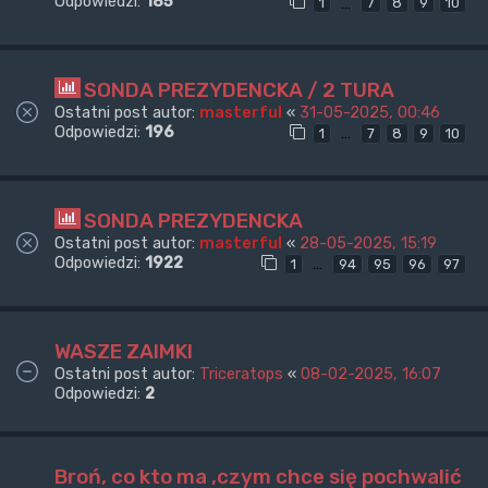
Odpowiedzi:
185
…
1
7
8
9
10
SONDA PREZYDENCKA / 2 TURA
Ostatni post autor:
masterful
«
31-05-2025, 00:46
Odpowiedzi:
196
…
1
7
8
9
10
SONDA PREZYDENCKA
Ostatni post autor:
masterful
«
28-05-2025, 15:19
Odpowiedzi:
1922
…
1
94
95
96
97
WASZE ZAIMKI
Ostatni post autor:
Triceratops
«
08-02-2025, 16:07
Odpowiedzi:
2
Broń, co kto ma ,czym chce się pochwalić