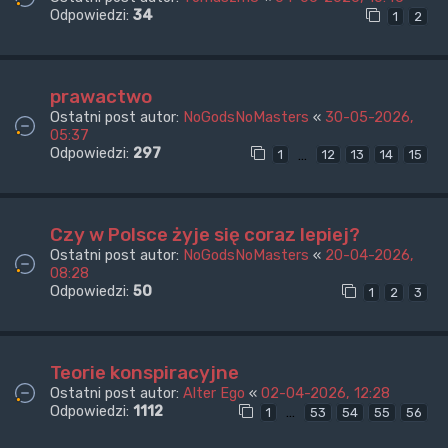
Odpowiedzi:
34
1
2
prawactwo
Ostatni post autor:
NoGodsNoMasters
«
30-05-2026,
05:37
Odpowiedzi:
297
…
1
12
13
14
15
Czy w Polsce żyje się coraz lepiej?
Ostatni post autor:
NoGodsNoMasters
«
20-04-2026,
08:28
Odpowiedzi:
50
1
2
3
Teorie konspiracyjne
Ostatni post autor:
Alter Ego
«
02-04-2026, 12:28
Odpowiedzi:
1112
…
1
53
54
55
56