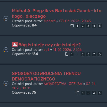
Michał A. Piegzik vs Bartosiak Jacek - kto
kogo i dlaczego
Ostatni post autor:
Medard
«
08-03-2026, 20:45
Odpowiedzi:
84
1
2
3
4
5
Bóg istnieje czy nie istnieje?
Ostatni post autor:
est
«
11-01-2026, 21:06
Odpowiedzi:
154
…
1
5
6
7
8
SPOSOBY ODWROCENIA TRENDU
DEMOGRAFICZNEGO
Ostatni post autor:
ŚWIADECTWA_JEZUSA
«
02-11-
2025, 10:01
Odpowiedzi:
75
1
2
3
4