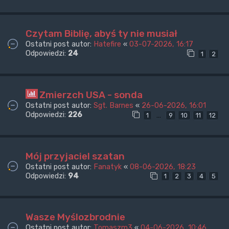
Czytam Biblię, abyś ty nie musiał
Ostatni post autor:
Hatefire
«
03-07-2026, 16:17
Odpowiedzi:
24
1
2
Zmierzch USA - sonda
Ostatni post autor:
Sgt. Barnes
«
26-06-2026, 16:01
Odpowiedzi:
226
…
1
9
10
11
12
Mój przyjaciel szatan
Ostatni post autor:
Fanatyk
«
08-06-2026, 18:23
Odpowiedzi:
94
1
2
3
4
5
Wasze Myślozbrodnie
Ostatni post autor:
Tomaszm3
«
04-06-2026, 10:46