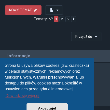
NOWY TEMAT
Tematy: 69
1
2
3
Następna
Przejdź do
Informacje
Strona ta używa plików cookies (tzw. ciasteczka)
w celach statystycznych, reklamowych oraz
Twoje uprawnienia na tym forum
funkcjonalnych. Warunki przechowywania lub
Nie możesz
tworzyć nowych tematów
dostępu do plików cookies można określić w
Nie możesz
odpowiadać w tematach
Nie możesz
zmieniać swoich postów
ustawieniach przeglądarki internetowej.
Nie możesz
usuwać swoich postów
Dowiedz się więcej
Nie możesz
dodawać załączników
Akceptuję!