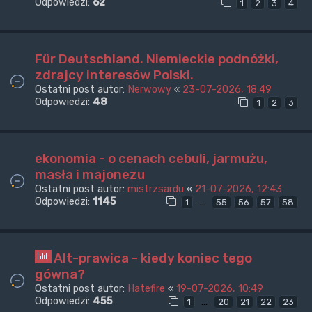
Odpowiedzi:
62
1
2
3
4
Für Deutschland. Niemieckie podnóżki,
zdrajcy interesów Polski.
Ostatni post autor:
Nerwowy
«
23-07-2026, 18:49
Odpowiedzi:
48
1
2
3
ekonomia - o cenach cebuli, jarmużu,
masła i majonezu
Ostatni post autor:
mistrzsardu
«
21-07-2026, 12:43
Odpowiedzi:
1145
…
1
55
56
57
58
Alt-prawica - kiedy koniec tego
gówna?
Ostatni post autor:
Hatefire
«
19-07-2026, 10:49
Odpowiedzi:
455
…
1
20
21
22
23