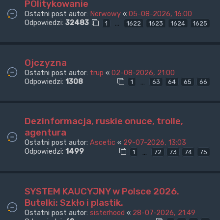
POlitykowanie
Ostatni post autor:
Nerwowy
«
05-08-2026, 16:00
Odpowiedzi:
32483
…
1
1622
1623
1624
1625
Ojczyzna
Ostatni post autor:
trup
«
02-08-2026, 21:00
Odpowiedzi:
1308
…
1
63
64
65
66
Dezinformacja, ruskie onuce, trolle,
agentura
Ostatni post autor:
Ascetic
«
29-07-2026, 13:03
Odpowiedzi:
1499
…
1
72
73
74
75
SYSTEM KAUCYJNY w Polsce 2026.
Butelki: Szkło i plastik.
Ostatni post autor:
sisterhood
«
28-07-2026, 21:49