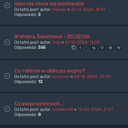
labo nie chce się pochwalić
Ostatni post autor:
Rejwan
«
20-11-2024, 18:41
Odpowiedzi:
3
III Wojna Światowa - ZDJĘCIA
Ostatni post autor:
trup
«
31-10-2024, 12:09
Odpowiedzi:
365
…
1
16
17
18
19
Co robicie w obliczu wojny?
Ostatni post autor:
vicotnick
«
04-10-2024, 23:44
Odpowiedzi:
12
Czasoprzestrzeń...
Ostatni post autor:
tomekw48
«
13-02-2024, 21:31
Odpowiedzi:
8