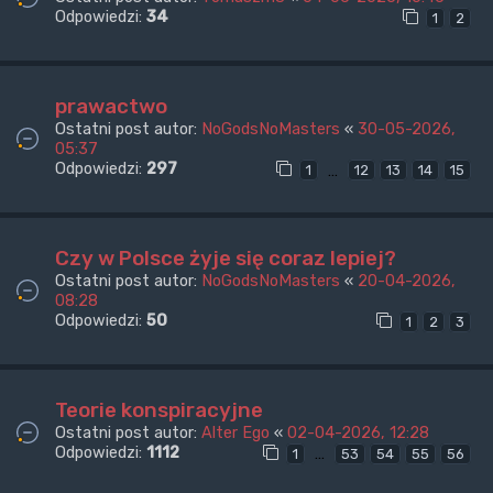
Odpowiedzi:
34
1
2
prawactwo
Ostatni post autor:
NoGodsNoMasters
«
30-05-2026,
05:37
Odpowiedzi:
297
…
1
12
13
14
15
Czy w Polsce żyje się coraz lepiej?
Ostatni post autor:
NoGodsNoMasters
«
20-04-2026,
08:28
Odpowiedzi:
50
1
2
3
Teorie konspiracyjne
Ostatni post autor:
Alter Ego
«
02-04-2026, 12:28
Odpowiedzi:
1112
…
1
53
54
55
56