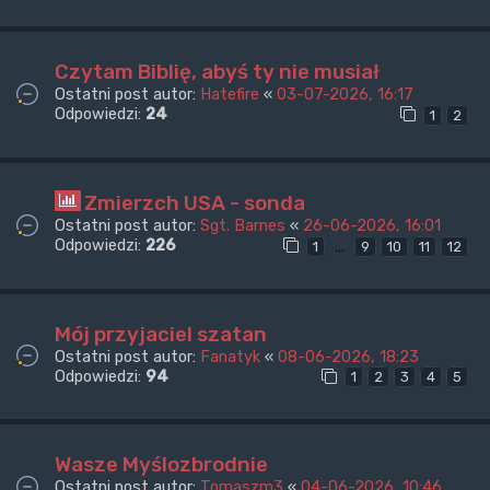
Czytam Biblię, abyś ty nie musiał
Ostatni post autor:
Hatefire
«
03-07-2026, 16:17
Odpowiedzi:
24
1
2
Zmierzch USA - sonda
Ostatni post autor:
Sgt. Barnes
«
26-06-2026, 16:01
Odpowiedzi:
226
…
1
9
10
11
12
Mój przyjaciel szatan
Ostatni post autor:
Fanatyk
«
08-06-2026, 18:23
Odpowiedzi:
94
1
2
3
4
5
Wasze Myślozbrodnie
Ostatni post autor:
Tomaszm3
«
04-06-2026, 10:46