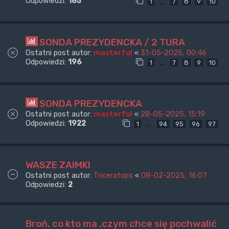
Odpowiedzi:
185
…
1
7
8
9
10
SONDA PREZYDENCKA / 2 TURA
Ostatni post autor:
masterful
«
31-05-2025, 00:46
Odpowiedzi:
196
…
1
7
8
9
10
SONDA PREZYDENCKA
Ostatni post autor:
masterful
«
28-05-2025, 15:19
Odpowiedzi:
1922
…
1
94
95
96
97
WASZE ZAIMKI
Ostatni post autor:
Triceratops
«
08-02-2025, 16:07
Odpowiedzi:
2
Broń, co kto ma ,czym chce się pochwalić