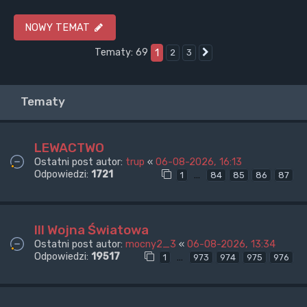
NOWY TEMAT
Tematy: 69
1
2
3
Następna
Tematy
LEWACTWO
Ostatni post autor:
trup
«
06-08-2026, 16:13
Odpowiedzi:
1721
…
1
84
85
86
87
III Wojna Światowa
Ostatni post autor:
mocny2_3
«
06-08-2026, 13:34
Odpowiedzi:
19517
…
1
973
974
975
976