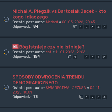
Michał A. Piegzik vs Bartosiak Jacek - kto
kogo i dlaczego
Ostatni post autor:
Medard
«
08-03-2026, 20:45
Odpowiedzi:
84
1
2
3
4
5
Bóg istnieje czy nie istnieje?
Ostatni post autor:
est
«
11-01-2026, 21:06
Odpowiedzi:
154
…
1
5
6
7
8
SPOSOBY ODWROCENIA TRENDU
DEMOGRAFICZNEGO
Ostatni post autor:
ŚWIADECTWA_JEZUSA
«
02-11-
2025, 10:01
Odpowiedzi:
75
1
2
3
4