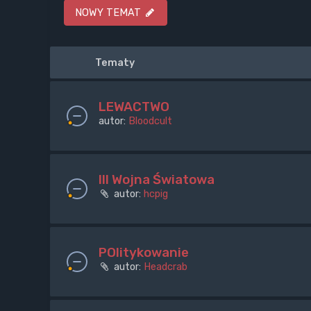
NOWY TEMAT
Tematy
LEWACTWO
autor:
Bloodcult
III Wojna Światowa
autor:
hcpig
POlitykowanie
autor:
Headcrab