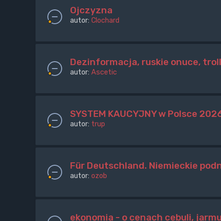
Ojczyzna
autor:
Clochard
Dezinformacja, ruskie onuce, trol
autor:
Ascetic
SYSTEM KAUCYJNY w Polsce 2026. B
autor:
trup
Für Deutschland. Niemieckie podnó
autor:
ozob
ekonomia - o cenach cebuli, jarm