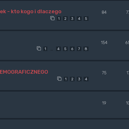
ek - kto kogo i dlaczego
84
7
1
2
3
4
5
154
6
…
1
4
5
6
7
8
DEMOGRAFICZNEGO
75
1
1
2
3
4
19
1