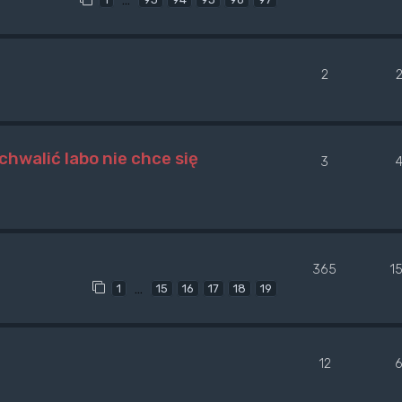
2
chwalić labo nie chce się
3
365
1
…
1
15
16
17
18
19
12