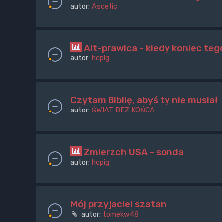
autor:
Ascetic
Alt-prawica - kiedy koniec te
autor:
hcpig
Czytam Biblię, abyś ty nie musiał
autor:
ŚWIAT BEZ KOŃCA
Zmierzch USA - sonda
autor:
hcpig
Mój przyjaciel szatan
autor:
tomekw48