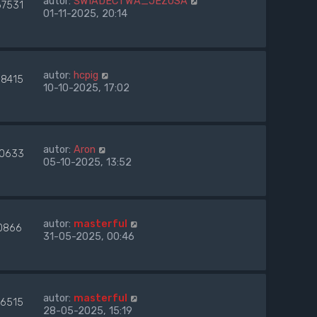
autor:
ŚWIADECTWA_JEZUSA
67531
01-11-2025, 20:14
autor:
hcpig
88415
10-10-2025, 17:02
autor:
Aron
0633
05-10-2025, 13:52
autor:
masterful
0866
31-05-2025, 00:46
autor:
masterful
46515
28-05-2025, 15:19