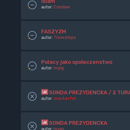
islam
autor:
Czesław
FASZYZM
autor:
Triceratops
Polacy jako spoleczenstwo
autor:
hcpig
SONDA PREZYDENCKA / 2 TUR
autor:
masterful
SONDA PREZYDENCKA
autor:
hcpig