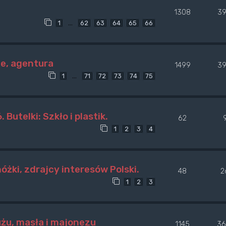
1308
39
…
1
62
63
64
65
66
le, agentura
1499
39
…
1
71
72
73
74
75
utelki: Szkło i plastik.
62
1
2
3
4
żki, zdrajcy interesów Polski.
48
2
1
2
3
użu, masła i majonezu
1145
36