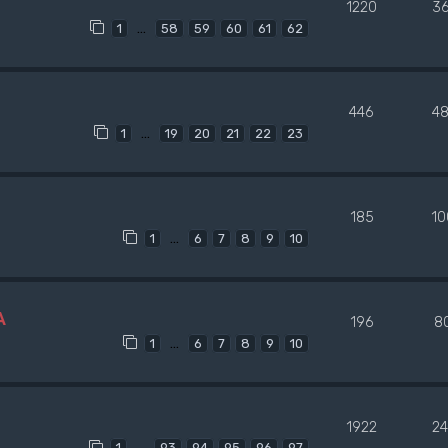
1220
3
…
1
58
59
60
61
62
446
4
…
1
19
20
21
22
23
185
10
…
1
6
7
8
9
10
A
196
8
…
1
6
7
8
9
10
1922
2
…
1
93
94
95
96
97