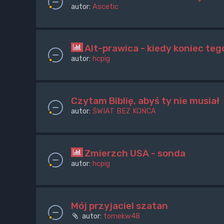
autor:
Ascetic
Alt-prawica - kiedy koniec te
autor:
hcpig
Czytam Biblię, abyś ty nie musiał
autor:
ŚWIAT BEZ KOŃCA
Zmierzch USA - sonda
autor:
hcpig
Mój przyjaciel szatan
autor:
tomekw48