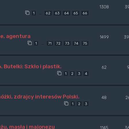
1308
3
…
1
62
63
64
65
66
le, agentura
1499
39
…
1
71
72
73
74
75
utelki: Szkło i plastik.
62
1
2
3
4
żki, zdrajcy interesów Polski.
48
2
1
2
3
użu, masła i majonezu
1145
3