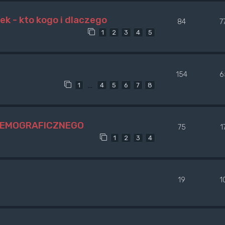
ek - kto kogo i dlaczego
84
7
1
2
3
4
5
154
6
…
1
4
5
6
7
8
DEMOGRAFICZNEGO
75
1
1
2
3
4
19
1