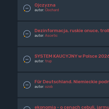
Ojczyzna
autor:
Clochard
Dezinformacja, ruskie onuce, trol
autor:
Ascetic
SYSTEM KAUCYJNY w Polsce 2026. B
autor:
trup
Für Deutschland. Niemieckie podnó
autor:
ozob
ekonomia - o cenach cebuli, jarm