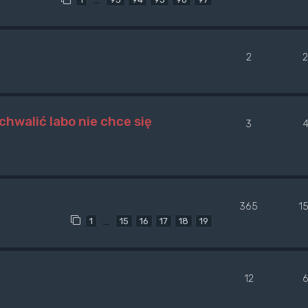
2
chwalić labo nie chce się
3
365
1
…
1
15
16
17
18
19
12