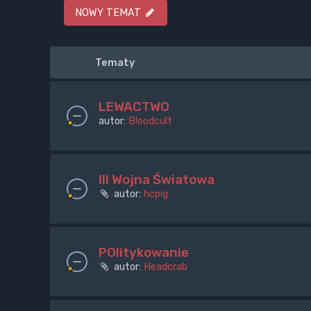
NOWY TEMAT
Tematy
LEWACTWO
autor:
Bloodcult
III Wojna Światowa
autor:
hcpig
POlitykowanie
autor:
Headcrab