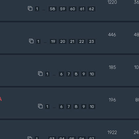
1220
36
…
1
58
59
60
61
62
446
4
…
1
19
20
21
22
23
185
1
…
1
6
7
8
9
10
A
196
8
…
1
6
7
8
9
10
1922
24
…
1
93
94
95
96
97