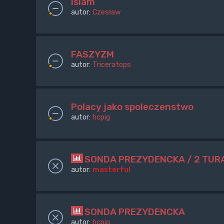
islam
autor:
Czesław
FASZYZM
autor:
Triceratops
Polacy jako spoleczenstwo
autor:
hcpig
SONDA PREZYDENCKA / 2 TUR
autor:
masterful
SONDA PREZYDENCKA
autor:
hcpig