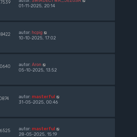
autor:
ŚWIADECTWA_JEZUSA
7539
01-11-2025, 20:14
autor:
hcpig
88422
10-10-2025, 17:02
autor:
Aron
00640
05-10-2025, 13:52
autor:
masterful
0874
31-05-2025, 00:46
autor:
masterful
6525
28-05-2025, 15:19