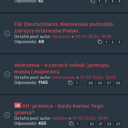
Odpowiedzi:
62
1
2
3
4
Für Deutschland. Niemieckie podnóżki,
zdrajcy interesów Polski.
Ostatni post autor:
Nerwowy
«
23-07-2026, 18:49
Odpowiedzi:
48
1
2
3
ekonomia - o cenach cebuli, jarmużu,
masła i majonezu
Ostatni post autor:
mistrzsardu
«
21-07-2026, 12:43
Odpowiedzi:
1145
…
1
55
56
57
58
Alt-prawica - kiedy koniec tego
gówna?
Ostatni post autor:
Hatefire
«
19-07-2026, 10:49
Odpowiedzi:
455
…
1
20
21
22
23