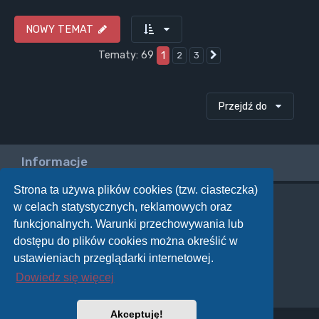
NOWY TEMAT
Tematy: 69
1
2
3
Następna
Przejdź do
Informacje
Strona ta używa plików cookies (tzw. ciasteczka)
w celach statystycznych, reklamowych oraz
Twoje uprawnienia na tym forum
funkcjonalnych. Warunki przechowywania lub
Nie możesz
tworzyć nowych tematów
dostępu do plików cookies można określić w
Nie możesz
odpowiadać w tematach
Nie możesz
zmieniać swoich postów
ustawieniach przeglądarki internetowej.
Nie możesz
usuwać swoich postów
Dowiedz się więcej
Nie możesz
dodawać załączników
Akceptuję!