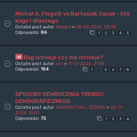
Michał A. Piegzik vs Bartosiak Jacek - kto
kogo i dlaczego
Ostatni post autor:
Medard
«
08-03-2026, 20:45
Odpowiedzi:
84
1
2
3
4
5
Bóg istnieje czy nie istnieje?
Ostatni post autor:
est
«
11-01-2026, 21:06
Odpowiedzi:
154
…
1
5
6
7
8
SPOSOBY ODWROCENIA TRENDU
DEMOGRAFICZNEGO
Ostatni post autor:
ŚWIADECTWA_JEZUSA
«
02-11-
2025, 10:01
Odpowiedzi:
75
1
2
3
4