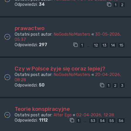
Odpowiedzi:
34
1
2
prawactwo
Ostatni post autor:
NoGodsNoMasters
«
30-05-2026,
05:37
Odpowiedzi:
297
…
1
12
13
14
15
Czy w Polsce żyje się coraz lepiej?
Ostatni post autor:
NoGodsNoMasters
«
20-04-2026,
08:28
Odpowiedzi:
50
1
2
3
Teorie konspiracyjne
Ostatni post autor:
Alter Ego
«
02-04-2026, 12:28
Odpowiedzi:
1112
…
1
53
54
55
56