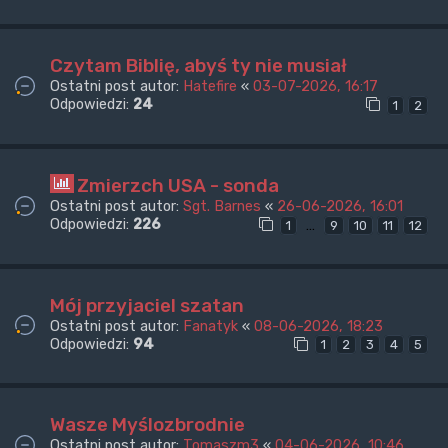
Czytam Biblię, abyś ty nie musiał
Ostatni post autor:
Hatefire
«
03-07-2026, 16:17
Odpowiedzi:
24
1
2
Zmierzch USA - sonda
Ostatni post autor:
Sgt. Barnes
«
26-06-2026, 16:01
Odpowiedzi:
226
…
1
9
10
11
12
Mój przyjaciel szatan
Ostatni post autor:
Fanatyk
«
08-06-2026, 18:23
Odpowiedzi:
94
1
2
3
4
5
Wasze Myślozbrodnie
Ostatni post autor:
Tomaszm3
«
04-06-2026, 10:46