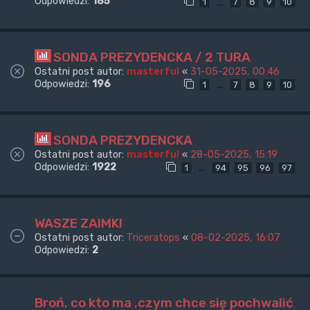
Odpowiedzi:
185
…
1
7
8
9
10
SONDA PREZYDENCKA / 2 TURA
Ostatni post autor:
masterful
«
31-05-2025, 00:46
Odpowiedzi:
196
…
1
7
8
9
10
SONDA PREZYDENCKA
Ostatni post autor:
masterful
«
28-05-2025, 15:19
Odpowiedzi:
1922
…
1
94
95
96
97
WASZE ZAIMKI
Ostatni post autor:
Triceratops
«
08-02-2025, 16:07
Odpowiedzi:
2
Broń, co kto ma ,czym chce się pochwalić