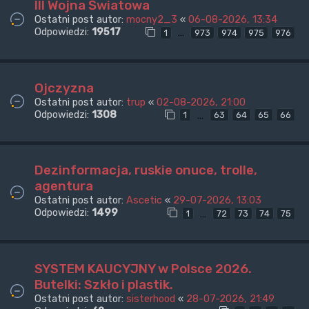
III Wojna Światowa
Ostatni post autor:
mocny2_3
«
06-08-2026, 13:34
Odpowiedzi:
19517
…
1
973
974
975
976
Ojczyzna
Ostatni post autor:
trup
«
02-08-2026, 21:00
Odpowiedzi:
1308
…
1
63
64
65
66
Dezinformacja, ruskie onuce, trolle,
agentura
Ostatni post autor:
Ascetic
«
29-07-2026, 13:03
Odpowiedzi:
1499
…
1
72
73
74
75
SYSTEM KAUCYJNY w Polsce 2026.
Butelki: Szkło i plastik.
Ostatni post autor:
sisterhood
«
28-07-2026, 21:49