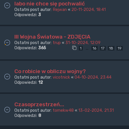
labo nie chce się pochwalić
Ostatni post autor:
Rejwan
«
20-11-2024, 18:41
Odpowiedzi:
3
III Wojna Światowa - ZDJĘCIA
Ostatni post autor:
trup
«
31-10-2024, 12:09
Odpowiedzi:
365
…
1
16
17
18
19
Co robicie w obliczu wojny?
Ostatni post autor:
vicotnick
«
04-10-2024, 23:44
Odpowiedzi:
12
Czasoprzestrzeń...
Ostatni post autor:
tomekw48
«
13-02-2024, 21:31
Odpowiedzi:
8