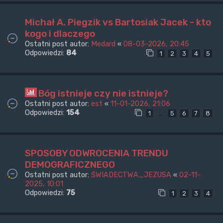
Michał A. Piegzik vs Bartosiak Jacek - kto
kogo i dlaczego
Ostatni post autor:
Medard
«
08-03-2026, 20:45
Odpowiedzi:
84
1
2
3
4
5
Bóg istnieje czy nie istnieje?
Ostatni post autor:
est
«
11-01-2026, 21:06
Odpowiedzi:
154
…
1
5
6
7
8
SPOSOBY ODWROCENIA TRENDU
DEMOGRAFICZNEGO
Ostatni post autor:
ŚWIADECTWA_JEZUSA
«
02-11-
2025, 10:01
Odpowiedzi:
75
1
2
3
4