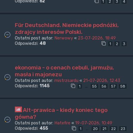
Odpowiedzi:
62
1
2
3
4
Für Deutschland. Niemieckie podnóżki,
zdrajcy interesów Polski.
Ostatni post autor:
Nerwowy
«
23-07-2026, 18:49
Odpowiedzi:
48
1
2
3
ekonomia - o cenach cebuli, jarmużu,
masła i majonezu
Ostatni post autor:
mistrzsardu
«
21-07-2026, 12:43
Odpowiedzi:
1145
…
1
55
56
57
58
Alt-prawica - kiedy koniec tego
gówna?
Ostatni post autor:
Hatefire
«
19-07-2026, 10:49
Odpowiedzi:
455
…
1
20
21
22
23