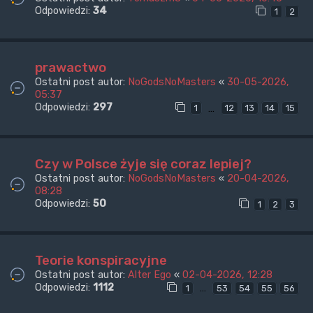
Odpowiedzi:
34
1
2
prawactwo
Ostatni post autor:
NoGodsNoMasters
«
30-05-2026,
05:37
Odpowiedzi:
297
…
1
12
13
14
15
Czy w Polsce żyje się coraz lepiej?
Ostatni post autor:
NoGodsNoMasters
«
20-04-2026,
08:28
Odpowiedzi:
50
1
2
3
Teorie konspiracyjne
Ostatni post autor:
Alter Ego
«
02-04-2026, 12:28
Odpowiedzi:
1112
…
1
53
54
55
56