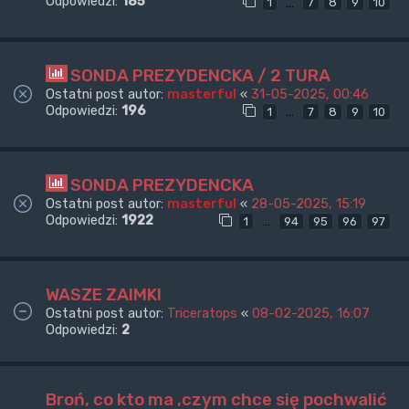
Odpowiedzi:
185
…
1
7
8
9
10
SONDA PREZYDENCKA / 2 TURA
Ostatni post autor:
masterful
«
31-05-2025, 00:46
Odpowiedzi:
196
…
1
7
8
9
10
SONDA PREZYDENCKA
Ostatni post autor:
masterful
«
28-05-2025, 15:19
Odpowiedzi:
1922
…
1
94
95
96
97
WASZE ZAIMKI
Ostatni post autor:
Triceratops
«
08-02-2025, 16:07
Odpowiedzi:
2
Broń, co kto ma ,czym chce się pochwalić