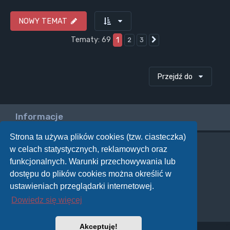
NOWY TEMAT
Tematy: 69
1
2
3
Następna
Przejdź do
Informacje
Strona ta używa plików cookies (tzw. ciasteczka)
w celach statystycznych, reklamowych oraz
Twoje uprawnienia na tym forum
funkcjonalnych. Warunki przechowywania lub
Nie możesz
tworzyć nowych tematów
dostępu do plików cookies można określić w
Nie możesz
odpowiadać w tematach
Nie możesz
zmieniać swoich postów
ustawieniach przeglądarki internetowej.
Nie możesz
usuwać swoich postów
Dowiedz się więcej
Nie możesz
dodawać załączników
Akceptuję!