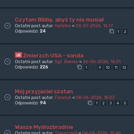
Czytam Biblię, abyś ty nie musiał
Ostatni post autor:
Hatefire
«
03-07-2026, 16:17
Odpowiedzi:
24
1
2
Zmierzch USA - sonda
Ostatni post autor:
Sgt. Barnes
«
26-06-2026, 16:01
Odpowiedzi:
226
…
1
9
10
11
12
Mój przyjaciel szatan
Ostatni post autor:
Fanatyk
«
08-06-2026, 18:23
Odpowiedzi:
94
1
2
3
4
5
Wasze Myślozbrodnie
Ostatni post autor:
Tomaszm3
«
04-06-2026, 10:46