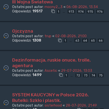
III Wojna Światowa
Ostatni post autor:
mocny2_3
«
06-08-2026, 13:34
Odpowiedzi:
19517
…
1
973
974
975
976
Ojczyzna
Ostatni post autor:
trup
«
02-08-2026, 21:00
Odpowiedzi:
1308
…
1
63
64
65
66
Dezinformacja, ruskie onuce, trolle,
agentura
Ostatni post autor:
Ascetic
«
29-07-2026, 13:03
Odpowiedzi:
1499
…
1
72
73
74
75
SYSTEM KAUCYJNY w Polsce 2026.
Butelki: Szkło i plastik.
Ostatni post autor:
sisterhood
«
28-07-2026, 21:49