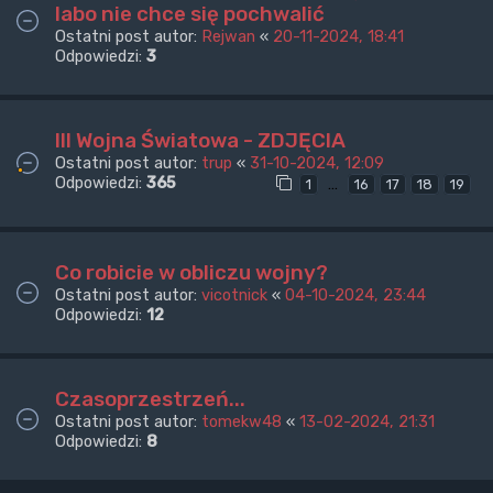
labo nie chce się pochwalić
Ostatni post autor:
Rejwan
«
20-11-2024, 18:41
Odpowiedzi:
3
III Wojna Światowa - ZDJĘCIA
Ostatni post autor:
trup
«
31-10-2024, 12:09
Odpowiedzi:
365
…
1
16
17
18
19
Co robicie w obliczu wojny?
Ostatni post autor:
vicotnick
«
04-10-2024, 23:44
Odpowiedzi:
12
Czasoprzestrzeń...
Ostatni post autor:
tomekw48
«
13-02-2024, 21:31
Odpowiedzi:
8