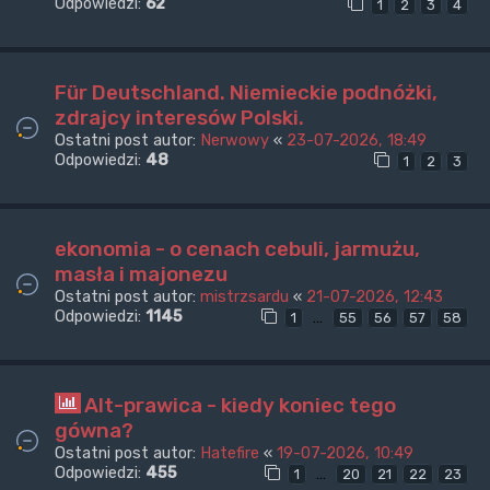
Odpowiedzi:
62
1
2
3
4
Für Deutschland. Niemieckie podnóżki,
zdrajcy interesów Polski.
Ostatni post autor:
Nerwowy
«
23-07-2026, 18:49
Odpowiedzi:
48
1
2
3
ekonomia - o cenach cebuli, jarmużu,
masła i majonezu
Ostatni post autor:
mistrzsardu
«
21-07-2026, 12:43
Odpowiedzi:
1145
…
1
55
56
57
58
Alt-prawica - kiedy koniec tego
gówna?
Ostatni post autor:
Hatefire
«
19-07-2026, 10:49
Odpowiedzi:
455
…
1
20
21
22
23