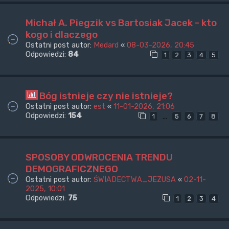
Michał A. Piegzik vs Bartosiak Jacek - kto
kogo i dlaczego
Ostatni post autor:
Medard
«
08-03-2026, 20:45
Odpowiedzi:
84
1
2
3
4
5
Bóg istnieje czy nie istnieje?
Ostatni post autor:
est
«
11-01-2026, 21:06
Odpowiedzi:
154
…
1
5
6
7
8
SPOSOBY ODWROCENIA TRENDU
DEMOGRAFICZNEGO
Ostatni post autor:
ŚWIADECTWA_JEZUSA
«
02-11-
2025, 10:01
Odpowiedzi:
75
1
2
3
4