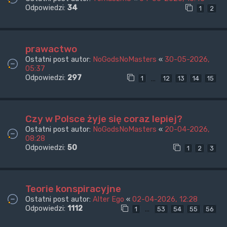
Odpowiedzi:
34
1
2
prawactwo
Ostatni post autor:
NoGodsNoMasters
«
30-05-2026,
05:37
Odpowiedzi:
297
…
1
12
13
14
15
Czy w Polsce żyje się coraz lepiej?
Ostatni post autor:
NoGodsNoMasters
«
20-04-2026,
08:28
Odpowiedzi:
50
1
2
3
Teorie konspiracyjne
Ostatni post autor:
Alter Ego
«
02-04-2026, 12:28
Odpowiedzi:
1112
…
1
53
54
55
56