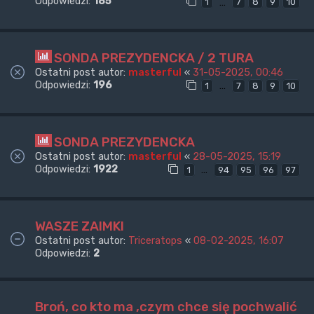
Odpowiedzi:
185
…
1
7
8
9
10
SONDA PREZYDENCKA / 2 TURA
Ostatni post autor:
masterful
«
31-05-2025, 00:46
Odpowiedzi:
196
…
1
7
8
9
10
SONDA PREZYDENCKA
Ostatni post autor:
masterful
«
28-05-2025, 15:19
Odpowiedzi:
1922
…
1
94
95
96
97
WASZE ZAIMKI
Ostatni post autor:
Triceratops
«
08-02-2025, 16:07
Odpowiedzi:
2
Broń, co kto ma ,czym chce się pochwalić