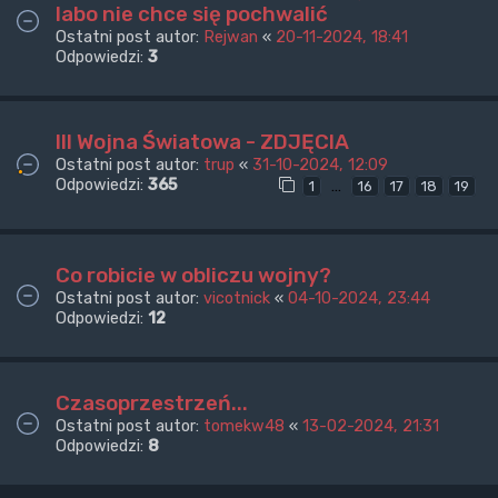
labo nie chce się pochwalić
Ostatni post autor:
Rejwan
«
20-11-2024, 18:41
Odpowiedzi:
3
III Wojna Światowa - ZDJĘCIA
Ostatni post autor:
trup
«
31-10-2024, 12:09
Odpowiedzi:
365
…
1
16
17
18
19
Co robicie w obliczu wojny?
Ostatni post autor:
vicotnick
«
04-10-2024, 23:44
Odpowiedzi:
12
Czasoprzestrzeń...
Ostatni post autor:
tomekw48
«
13-02-2024, 21:31
Odpowiedzi:
8