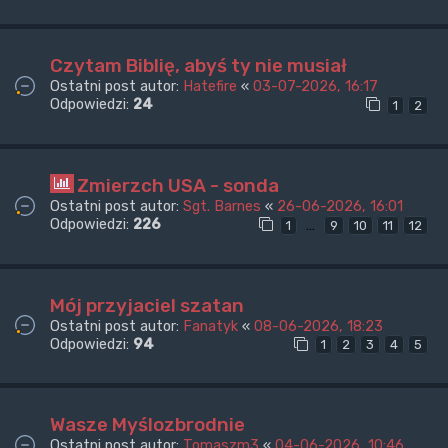
Czytam Biblię, abyś ty nie musiał
Ostatni post autor:
Hatefire
«
03-07-2026, 16:17
Odpowiedzi:
24
1
2
Zmierzch USA - sonda
Ostatni post autor:
Sgt. Barnes
«
26-06-2026, 16:01
Odpowiedzi:
226
…
1
9
10
11
12
Mój przyjaciel szatan
Ostatni post autor:
Fanatyk
«
08-06-2026, 18:23
Odpowiedzi:
94
1
2
3
4
5
Wasze Myślozbrodnie
Ostatni post autor:
Tomaszm3
«
04-06-2026, 10:46