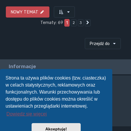
NOWY TEMAT
Tematy: 69
1
2
3
Następna
Przejdź do
Informacje
Strona ta używa plików cookies (tzw. ciasteczka)
w celach statystycznych, reklamowych oraz
Twoje uprawnienia na tym forum
funkcjonalnych. Warunki przechowywania lub
Nie możesz
tworzyć nowych tematów
dostępu do plików cookies można określić w
Nie możesz
odpowiadać w tematach
Nie możesz
zmieniać swoich postów
ustawieniach przeglądarki internetowej.
Nie możesz
usuwać swoich postów
Dowiedz się więcej
Nie możesz
dodawać załączników
Akceptuję!