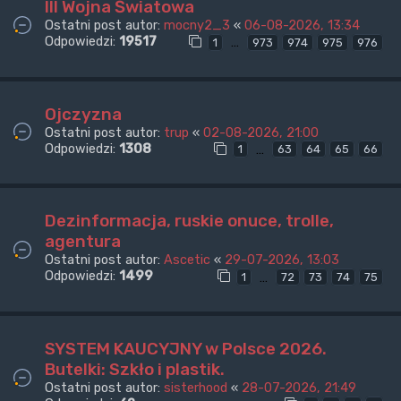
III Wojna Światowa
Ostatni post autor:
mocny2_3
«
06-08-2026, 13:34
Odpowiedzi:
19517
…
1
973
974
975
976
Ojczyzna
Ostatni post autor:
trup
«
02-08-2026, 21:00
Odpowiedzi:
1308
…
1
63
64
65
66
Dezinformacja, ruskie onuce, trolle,
agentura
Ostatni post autor:
Ascetic
«
29-07-2026, 13:03
Odpowiedzi:
1499
…
1
72
73
74
75
SYSTEM KAUCYJNY w Polsce 2026.
Butelki: Szkło i plastik.
Ostatni post autor:
sisterhood
«
28-07-2026, 21:49