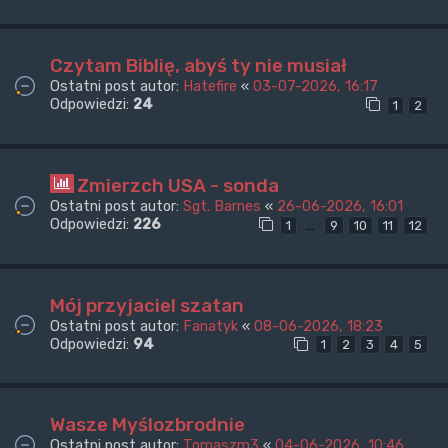
Czytam Biblię, abyś ty nie musiał
Ostatni post autor:
Hatefire
«
03-07-2026, 16:17
Odpowiedzi:
24
1
2
Zmierzch USA - sonda
Ostatni post autor:
Sgt. Barnes
«
26-06-2026, 16:01
Odpowiedzi:
226
…
1
9
10
11
12
Mój przyjaciel szatan
Ostatni post autor:
Fanatyk
«
08-06-2026, 18:23
Odpowiedzi:
94
1
2
3
4
5
Wasze Myślozbrodnie
Ostatni post autor:
Tomaszm3
«
04-06-2026, 10:46