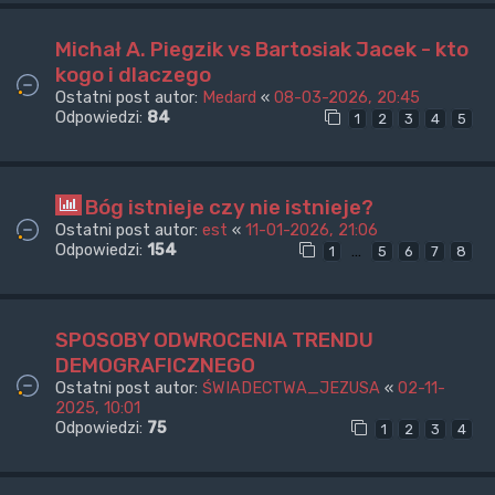
Michał A. Piegzik vs Bartosiak Jacek - kto
kogo i dlaczego
Ostatni post autor:
Medard
«
08-03-2026, 20:45
Odpowiedzi:
84
1
2
3
4
5
Bóg istnieje czy nie istnieje?
Ostatni post autor:
est
«
11-01-2026, 21:06
Odpowiedzi:
154
…
1
5
6
7
8
SPOSOBY ODWROCENIA TRENDU
DEMOGRAFICZNEGO
Ostatni post autor:
ŚWIADECTWA_JEZUSA
«
02-11-
2025, 10:01
Odpowiedzi:
75
1
2
3
4