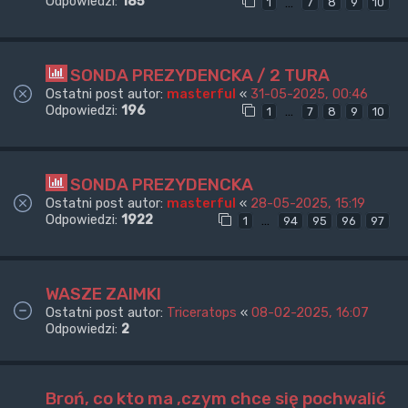
Odpowiedzi:
185
…
1
7
8
9
10
SONDA PREZYDENCKA / 2 TURA
Ostatni post autor:
masterful
«
31-05-2025, 00:46
Odpowiedzi:
196
…
1
7
8
9
10
SONDA PREZYDENCKA
Ostatni post autor:
masterful
«
28-05-2025, 15:19
Odpowiedzi:
1922
…
1
94
95
96
97
WASZE ZAIMKI
Ostatni post autor:
Triceratops
«
08-02-2025, 16:07
Odpowiedzi:
2
Broń, co kto ma ,czym chce się pochwalić