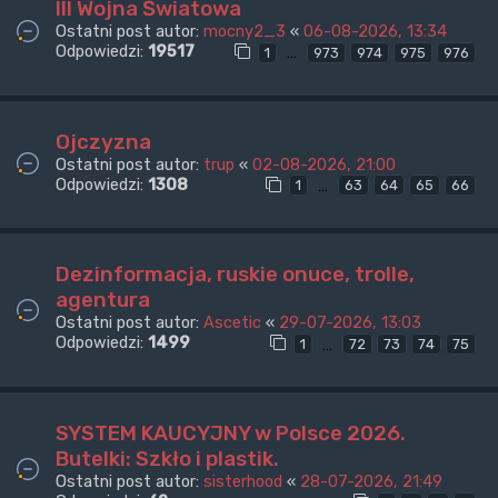
III Wojna Światowa
Ostatni post autor:
mocny2_3
«
06-08-2026, 13:34
Odpowiedzi:
19517
…
1
973
974
975
976
Ojczyzna
Ostatni post autor:
trup
«
02-08-2026, 21:00
Odpowiedzi:
1308
…
1
63
64
65
66
Dezinformacja, ruskie onuce, trolle,
agentura
Ostatni post autor:
Ascetic
«
29-07-2026, 13:03
Odpowiedzi:
1499
…
1
72
73
74
75
SYSTEM KAUCYJNY w Polsce 2026.
Butelki: Szkło i plastik.
Ostatni post autor:
sisterhood
«
28-07-2026, 21:49