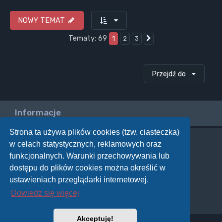
NOWY TEMAT
Tematy: 69
1
2
3
Następna
Przejdź do
Informacje
Strona ta używa plików cookies (tzw. ciasteczka)
w celach statystycznych, reklamowych oraz
Twoje uprawnienia na tym forum
funkcjonalnych. Warunki przechowywania lub
Nie możesz
tworzyć nowych tematów
dostępu do plików cookies można określić w
Nie możesz
odpowiadać w tematach
Nie możesz
zmieniać swoich postów
ustawieniach przeglądarki internetowej.
Nie możesz
usuwać swoich postów
Dowiedz się więcej
Nie możesz
dodawać załączników
Akceptuję!