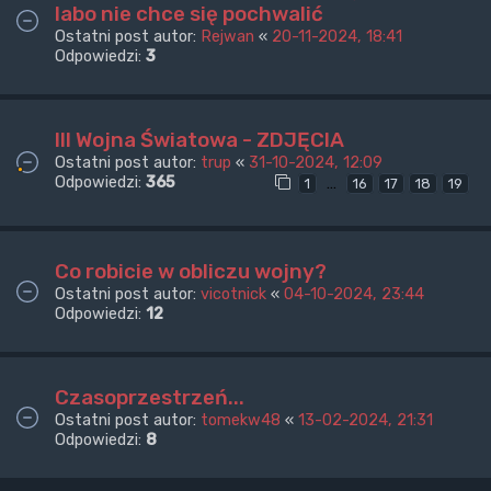
labo nie chce się pochwalić
Ostatni post autor:
Rejwan
«
20-11-2024, 18:41
Odpowiedzi:
3
III Wojna Światowa - ZDJĘCIA
Ostatni post autor:
trup
«
31-10-2024, 12:09
Odpowiedzi:
365
…
1
16
17
18
19
Co robicie w obliczu wojny?
Ostatni post autor:
vicotnick
«
04-10-2024, 23:44
Odpowiedzi:
12
Czasoprzestrzeń...
Ostatni post autor:
tomekw48
«
13-02-2024, 21:31
Odpowiedzi:
8