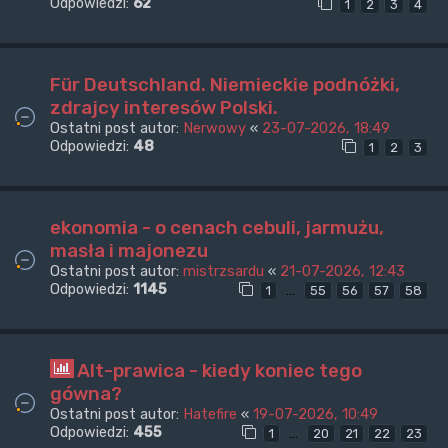
Odpowiedzi:
62
1
2
3
4
Für Deutschland. Niemieckie podnóżki,
zdrajcy interesów Polski.
Ostatni post autor:
Nerwowy
«
23-07-2026, 18:49
Odpowiedzi:
48
1
2
3
ekonomia - o cenach cebuli, jarmużu,
masła i majonezu
Ostatni post autor:
mistrzsardu
«
21-07-2026, 12:43
Odpowiedzi:
1145
…
1
55
56
57
58
Alt-prawica - kiedy koniec tego
gówna?
Ostatni post autor:
Hatefire
«
19-07-2026, 10:49
Odpowiedzi:
455
…
1
20
21
22
23