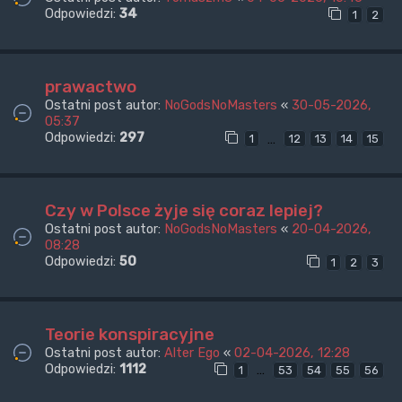
Odpowiedzi:
34
1
2
prawactwo
Ostatni post autor:
NoGodsNoMasters
«
30-05-2026,
05:37
Odpowiedzi:
297
…
1
12
13
14
15
Czy w Polsce żyje się coraz lepiej?
Ostatni post autor:
NoGodsNoMasters
«
20-04-2026,
08:28
Odpowiedzi:
50
1
2
3
Teorie konspiracyjne
Ostatni post autor:
Alter Ego
«
02-04-2026, 12:28
Odpowiedzi:
1112
…
1
53
54
55
56