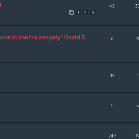
ł
45
3
1
2
3
ecords kontra zespoły" David E.
8
8
14
1
0
5
249
1