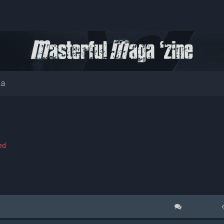
ia
ed