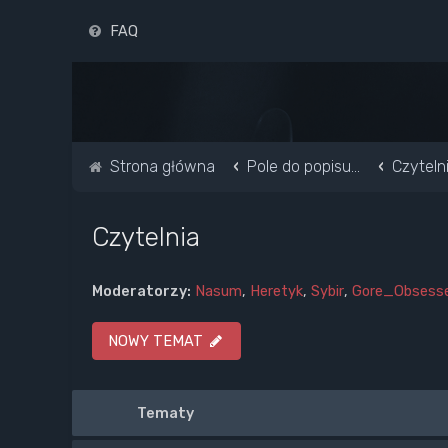
FAQ
Strona główna
Pole do popisu...
Czyteln
Czytelnia
Moderatorzy:
Nasum
,
Heretyk
,
Sybir
,
Gore_Obsess
NOWY TEMAT
Tematy