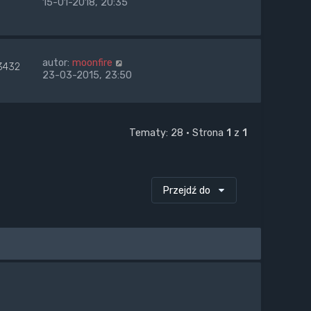
15-01-2018, 20:35
autor:
moonfire
3432
23-03-2015, 23:50
Tematy: 28 • Strona
1
z
1
Przejdź do