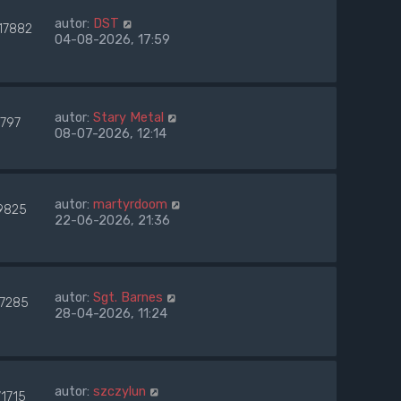
autor:
DST
17882
04-08-2026, 17:59
autor:
Stary Metal
1797
08-07-2026, 12:14
autor:
martyrdoom
9825
22-06-2026, 21:36
autor:
Sgt. Barnes
27285
28-04-2026, 11:24
autor:
szczylun
71715