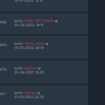
15-07-2022, 12:15
autor:
ŚWIAT BEZ KOŃCA
3482
26-04-2022, 14:11
autor:
Jimmy Boyle
8406
13-03-2022, 00:14
autor:
blastard
3176
20-04-2021, 16:25
autor:
Wacław
7477
21-02-2021, 22:33