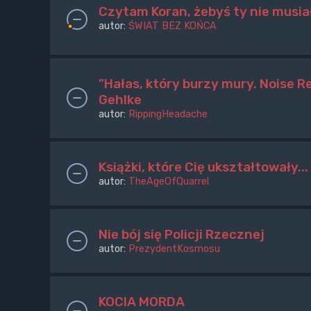
Czytam Koran, żebyś ty nie musia
autor:
ŚWIAT BEZ KOŃCA
"Hałas, który burzy mury. Noise R
Gehlke
autor:
RippingHeadache
Książki, które Cię ukształtowały...
autor:
TheAgeOfQuarrel
Nie bój się Policji Rzecznej
autor:
PrezydentKosmosu
KOCIA MORDA