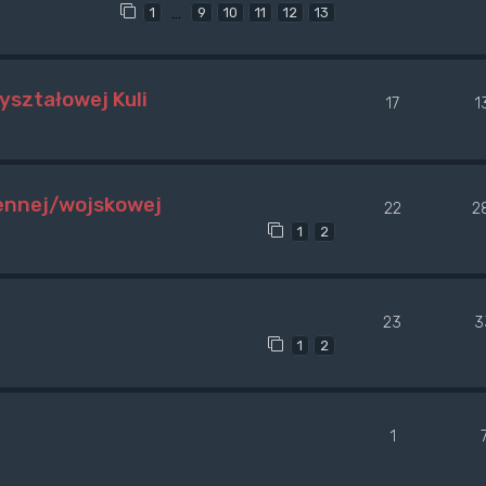
…
1
9
10
11
12
13
yształowej Kuli
17
1
jennej/wojskowej
22
2
1
2
23
3
1
2
1