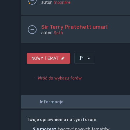
autor:
moonfire
Sir Terry Pratchett umarl
autor:
Soth
NOWY TEMAT
Wróć do wykazu forów
Informacje
Twoje uprawnienia na tym forum
Nie możesz
tworzyć nowych tematów