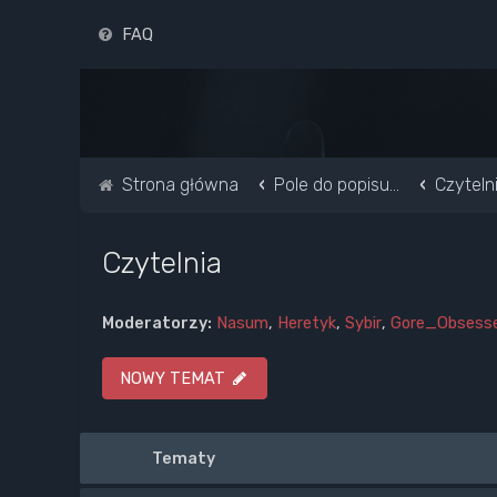
FAQ
Strona główna
Pole do popisu...
Czyteln
Czytelnia
Moderatorzy:
Nasum
,
Heretyk
,
Sybir
,
Gore_Obsess
NOWY TEMAT
Tematy