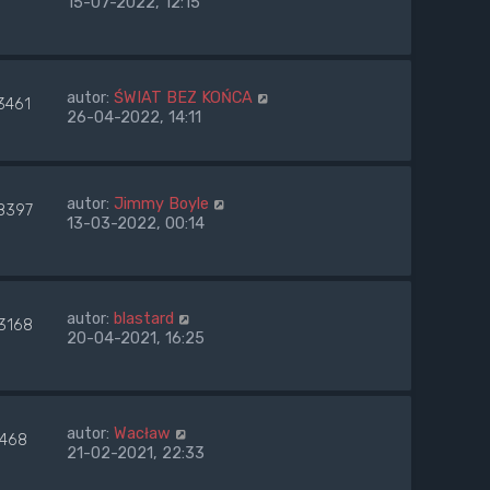
15-07-2022, 12:15
autor:
ŚWIAT BEZ KOŃCA
3461
26-04-2022, 14:11
autor:
Jimmy Boyle
8397
13-03-2022, 00:14
autor:
blastard
3168
20-04-2021, 16:25
autor:
Wacław
7468
21-02-2021, 22:33