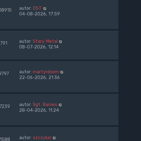
autor:
DST
08915
04-08-2026, 17:59
autor:
Stary Metal
1791
08-07-2026, 12:14
autor:
martyrdoom
9797
22-06-2026, 21:36
autor:
Sgt. Barnes
27239
28-04-2026, 11:24
autor:
szczylun
71588