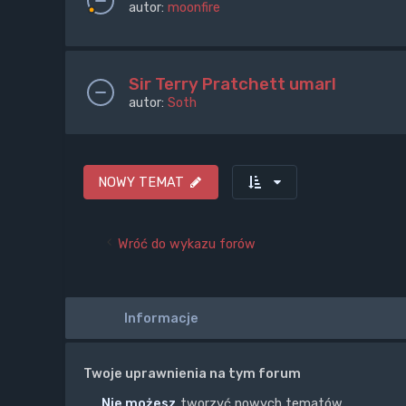
autor:
moonfire
Sir Terry Pratchett umarl
autor:
Soth
NOWY TEMAT
Wróć do wykazu forów
Informacje
Twoje uprawnienia na tym forum
Nie możesz
tworzyć nowych tematów