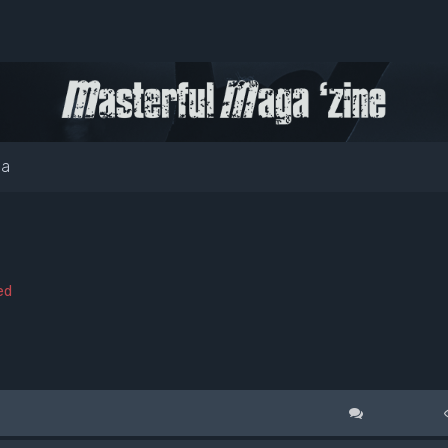
ia
ed