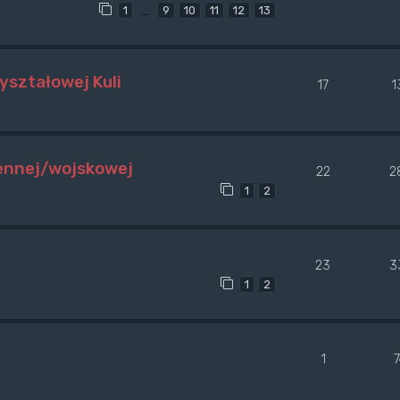
…
1
9
10
11
12
13
yształowej Kuli
17
1
jennej/wojskowej
22
2
1
2
23
3
1
2
1