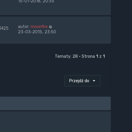
15-01-2018, 20:35
autor:
moonfire
3425
23-03-2015, 23:50
Tematy: 28 • Strona
1
z
1
Przejdź do