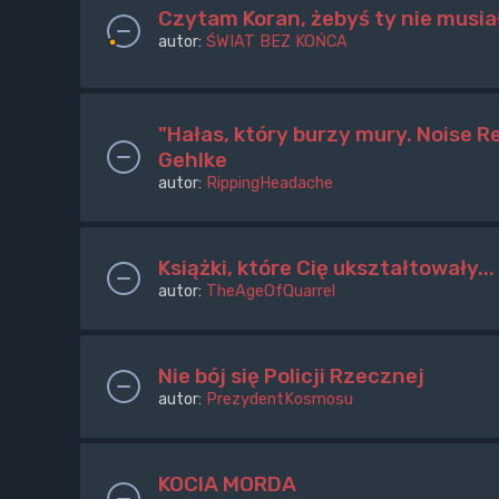
Czytam Koran, żebyś ty nie musia
autor:
ŚWIAT BEZ KOŃCA
"Hałas, który burzy mury. Noise R
Gehlke
autor:
RippingHeadache
Książki, które Cię ukształtowały...
autor:
TheAgeOfQuarrel
Nie bój się Policji Rzecznej
autor:
PrezydentKosmosu
KOCIA MORDA