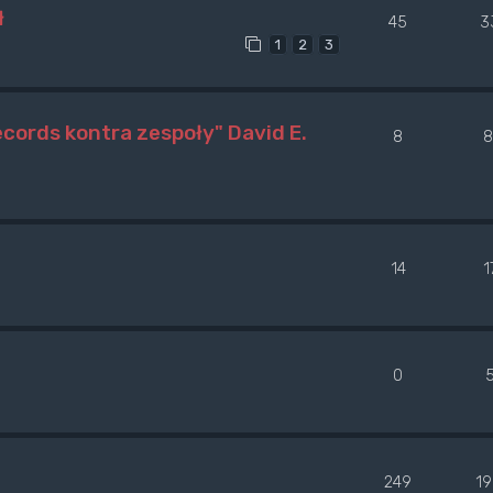
ł
45
3
1
2
3
ecords kontra zespoły" David E.
8
8
14
1
0
249
1