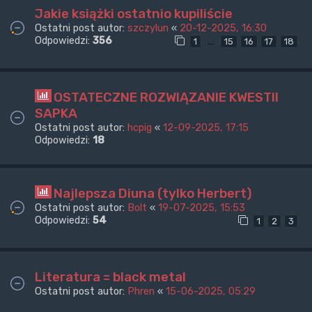
Jakie książki ostatnio kupiliście
Ostatni post autor:
szczylun
«
20-12-2025, 16:30
Odpowiedzi:
356
…
1
15
16
17
18
OSTATECZNE ROZWIĄZANIE KWESTII
SAPKA
Ostatni post autor:
hcpig
«
12-09-2025, 17:15
Odpowiedzi:
18
Najlepsza Diuna (tylko Herbert)
Ostatni post autor:
Bolt
«
19-07-2025, 15:53
Odpowiedzi:
54
1
2
3
Literatura = black metal
Ostatni post autor:
Phren
«
15-06-2025, 05:29