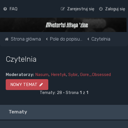
FAQ
Zarejestruj się
Zaloguj się
Strona główna
Pole do popisu...
Czytelnia
Czytelnia
Moderatorzy:
Nasum
,
Heretyk
,
Sybir
,
Gore_Obsessed
NOWY TEMAT
Tematy: 28 • Strona
1
z
1
Tematy