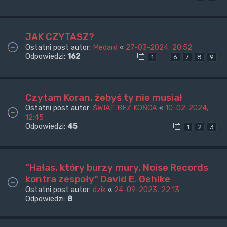
JAK CZYTASZ?
Ostatni post autor:
Medard
«
27-03-2024, 20:52
Odpowiedzi:
162
…
1
6
7
8
9
Czytam Koran, żebyś ty nie musiał
Ostatni post autor:
ŚWIAT BEZ KOŃCA
«
10-02-2024,
12:45
Odpowiedzi:
45
1
2
3
"Hałas, który burzy mury. Noise Records
kontra zespoły" David E. Gehlke
Ostatni post autor:
dzik
«
24-09-2023, 22:13
Odpowiedzi:
8