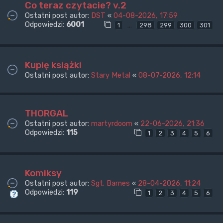
Co teraz czytacie? v.2
Ostatni post autor:
DST
«
04-08-2026, 17:59
Odpowiedzi:
6001
…
1
298
299
300
301
Kupię książki
Ostatni post autor:
Stary Metal
«
08-07-2026, 12:14
THORGAL
Ostatni post autor:
martyrdoom
«
22-06-2026, 21:36
Odpowiedzi:
115
1
2
3
4
5
6
Komiksy
Ostatni post autor:
Sgt. Barnes
«
28-04-2026, 11:24
Odpowiedzi:
119
1
2
3
4
5
6