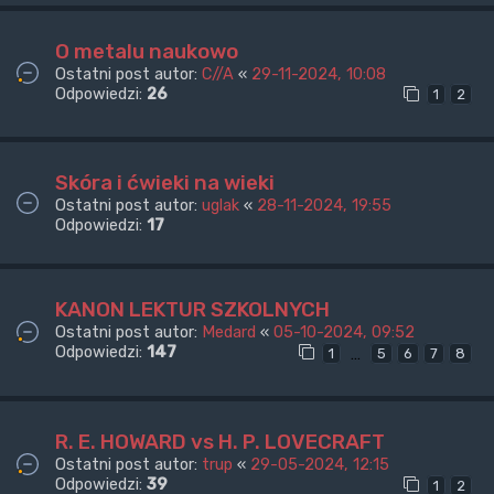
O metalu naukowo
Ostatni post autor:
C//A
«
29-11-2024, 10:08
Odpowiedzi:
26
1
2
Skóra i ćwieki na wieki
Ostatni post autor:
uglak
«
28-11-2024, 19:55
Odpowiedzi:
17
KANON LEKTUR SZKOLNYCH
Ostatni post autor:
Medard
«
05-10-2024, 09:52
Odpowiedzi:
147
…
1
5
6
7
8
R. E. HOWARD vs H. P. LOVECRAFT
Ostatni post autor:
trup
«
29-05-2024, 12:15
Odpowiedzi:
39
1
2