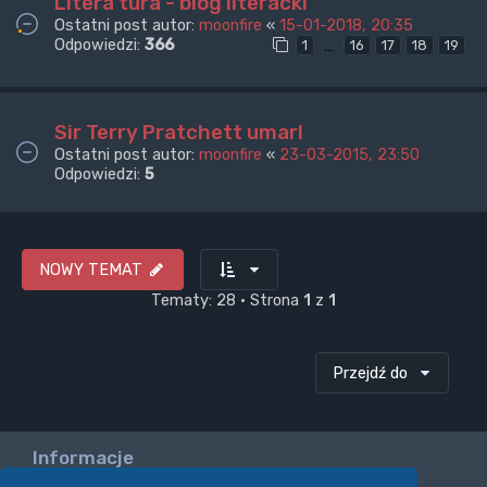
Litera tura - blog literacki
Ostatni post autor:
moonfire
«
15-01-2018, 20:35
Odpowiedzi:
366
…
1
16
17
18
19
Sir Terry Pratchett umarl
Ostatni post autor:
moonfire
«
23-03-2015, 23:50
Odpowiedzi:
5
NOWY TEMAT
Tematy: 28 • Strona
1
z
1
Przejdź do
Informacje