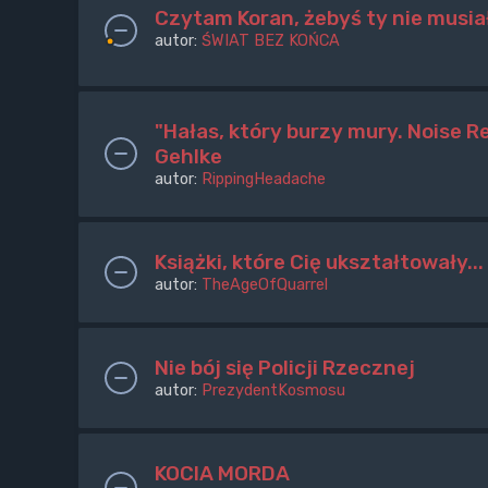
Czytam Koran, żebyś ty nie musia
autor:
ŚWIAT BEZ KOŃCA
"Hałas, który burzy mury. Noise R
Gehlke
autor:
RippingHeadache
Książki, które Cię ukształtowały...
autor:
TheAgeOfQuarrel
Nie bój się Policji Rzecznej
autor:
PrezydentKosmosu
KOCIA MORDA