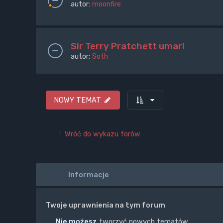
autor:
moonfire
Sir Terry Pratchett umarl
autor:
Soth
NOWY TEMAT
Wróć do wykazu forów
Informacje
Twoje uprawnienia na tym forum
Nie możesz
tworzyć nowych tematów