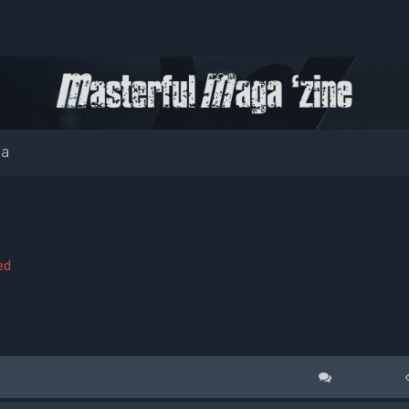
ia
ed