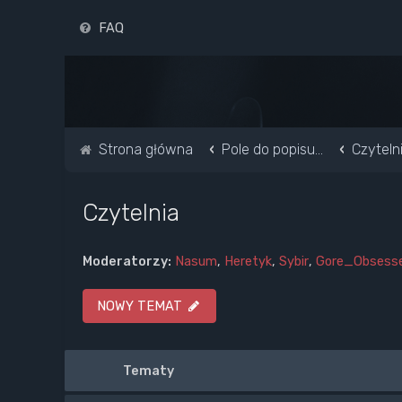
FAQ
Strona główna
Pole do popisu...
Czyteln
Czytelnia
Moderatorzy:
Nasum
,
Heretyk
,
Sybir
,
Gore_Obsess
NOWY TEMAT
Tematy