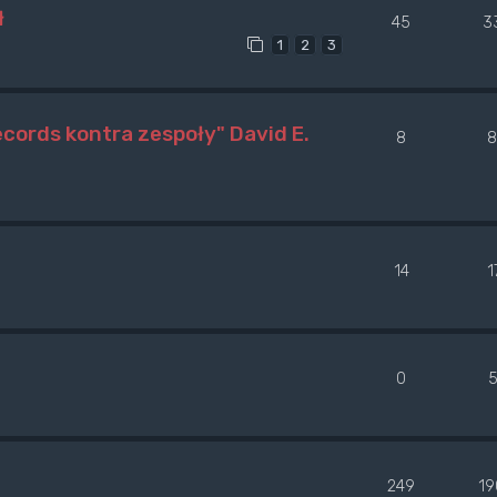
ł
45
3
1
2
3
ecords kontra zespoły" David E.
8
8
14
1
0
249
19