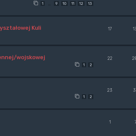
…
1
9
10
11
12
13
yształowej Kuli
17
1
jennej/wojskowej
22
2
1
2
23
3
1
2
1