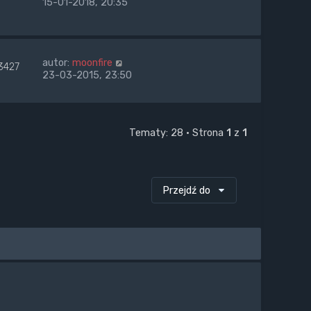
15-01-2018, 20:35
autor:
moonfire
3427
23-03-2015, 23:50
Tematy: 28 • Strona
1
z
1
Przejdź do