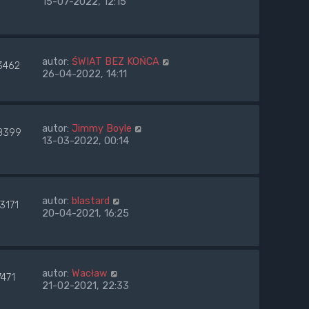
15-07-2022, 12:15
autor:
ŚWIAT BEZ KOŃCA
3462
26-04-2022, 14:11
autor:
Jimmy Boyle
8399
13-03-2022, 00:14
autor:
blastard
3171
20-04-2021, 16:25
autor:
Wacław
7471
21-02-2021, 22:33