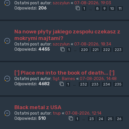
Ostatni post autor:
szczylun
«
07-08-2026, 19:03
Odpowiedzi:
206
…
1
8
9
10
11
Na nowe płyty jakiego zespołu czekasz z
mokrymi majtami?
Ostatni post autor:
szczylun
«
07-08-2026, 18:34
Odpowiedzi:
4455
…
1
220
221
222
223
['] Place me into the book of death... [']
Ostatni post autor:
Sgt. Barnes
«
07-08-2026, 14:48
Odpowiedzi:
4682
…
1
232
233
234
235
Black metal z USA
Ostatni post autor:
trup
«
07-08-2026, 12:14
Odpowiedzi:
510
…
1
23
24
25
26