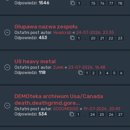
Odpowiedzi:
1546
…
1
75
76
77
78
Głupawa nazwa zespołu
Ostatni post autor:
Headcrab
«
24-07-2026, 23:35
Odpowiedzi:
453
…
1
20
21
22
23
US heavy metal
Ostatni post autor:
Żułek
«
23-07-2026, 16:48
Odpowiedzi:
118
1
2
3
4
5
6
DEMOteka archiwum Usa/Canada
death,deathgrind,gore...
Ostatni post autor:
SODOMOUSE
«
19-07-2026, 20:49
Odpowiedzi:
534
…
1
24
25
26
27