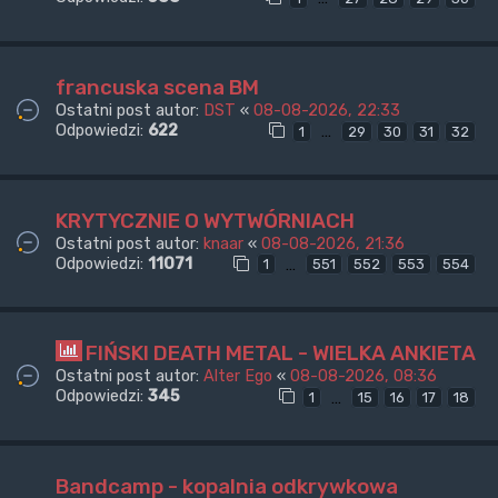
francuska scena BM
Ostatni post autor:
DST
«
08-08-2026, 22:33
Odpowiedzi:
622
…
1
29
30
31
32
KRYTYCZNIE O WYTWÓRNIACH
Ostatni post autor:
knaar
«
08-08-2026, 21:36
Odpowiedzi:
11071
…
1
551
552
553
554
FIŃSKI DEATH METAL - WIELKA ANKIETA
Ostatni post autor:
Alter Ego
«
08-08-2026, 08:36
Odpowiedzi:
345
…
1
15
16
17
18
Bandcamp - kopalnia odkrywkowa