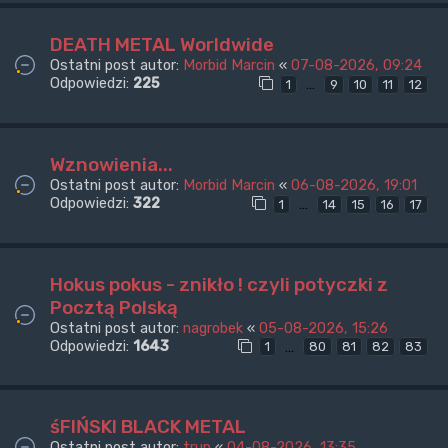
DEATH METAL Worldwide
Ostatni post autor:
Morbid Marcin
«
07-08-2026, 09:24
Odpowiedzi:
225
…
1
9
10
11
12
Wznowienia...
Ostatni post autor:
Morbid Marcin
«
06-08-2026, 19:01
Odpowiedzi:
322
…
1
14
15
16
17
Hokus pokus - znikło ! czyli potyczki z
Pocztą Polską
Ostatni post autor:
nagrobek
«
05-08-2026, 15:26
Odpowiedzi:
1643
…
1
80
81
82
83
śFIŃSKI BLACK METAL
Ostatni post autor:
trup
«
04-08-2026, 13:35