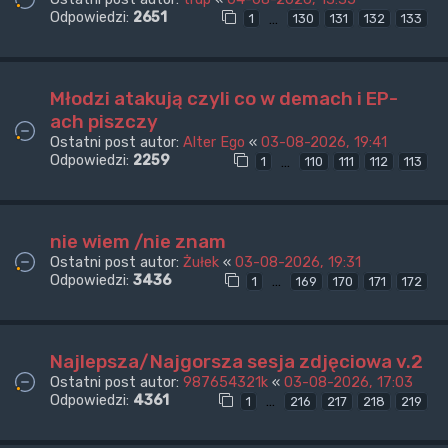
Odpowiedzi:
2651
…
1
130
131
132
133
Młodzi atakują czyli co w demach i EP-
ach piszczy
Ostatni post autor:
Alter Ego
«
03-08-2026, 19:41
Odpowiedzi:
2259
…
1
110
111
112
113
nie wiem /nie znam
Ostatni post autor:
Żułek
«
03-08-2026, 19:31
Odpowiedzi:
3436
…
1
169
170
171
172
Najlepsza/Najgorsza sesja zdjęciowa v.2
Ostatni post autor:
987654321k
«
03-08-2026, 17:03
Odpowiedzi:
4361
…
1
216
217
218
219