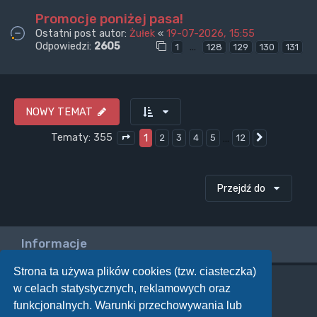
Promocje poniżej pasa!
Ostatni post autor:
Żułek
«
19-07-2026, 15:55
Odpowiedzi:
2605
…
1
128
129
130
131
NOWY TEMAT
Tematy: 355
1
…
2
3
4
5
12
Następna
Strona
1
z
12
Przejdź do
Informacje
Strona ta używa plików cookies (tzw. ciasteczka)
w celach statystycznych, reklamowych oraz
Twoje uprawnienia na tym forum
funkcjonalnych. Warunki przechowywania lub
Nie możesz
tworzyć nowych tematów