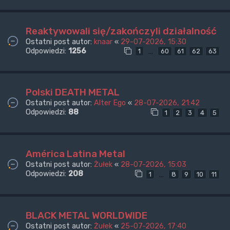
Reaktywowali się/zakończyli działalność
Ostatni post autor:
knaar
«
29-07-2026, 15:30
Odpowiedzi:
1256
…
1
60
61
62
63
Polski DEATH METAL
Ostatni post autor:
Alter Ego
«
28-07-2026, 21:42
Odpowiedzi:
88
1
2
3
4
5
América Latina Metal
Ostatni post autor:
Żułek
«
28-07-2026, 15:03
Odpowiedzi:
208
…
1
8
9
10
11
BLACK METAL WORLDWIDE
Ostatni post autor:
Żułek
«
25-07-2026, 17:40