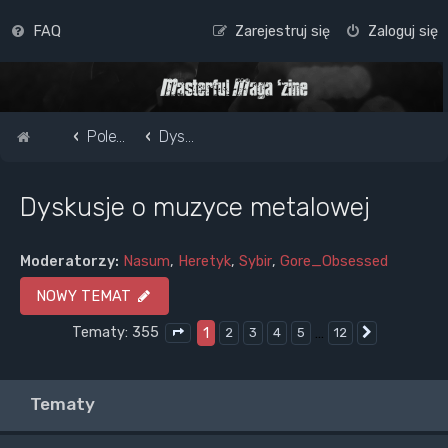
FAQ
Zarejestruj się
Zaloguj się
Strona główna
Pole do popisu...
Dyskusje o muzyce metalowej
Dyskusje o muzyce metalowej
Moderatorzy:
Nasum
,
Heretyk
,
Sybir
,
Gore_Obsessed
NOWY TEMAT
Tematy: 355
1
…
2
3
4
5
12
Następna
Strona
1
z
12
Tematy