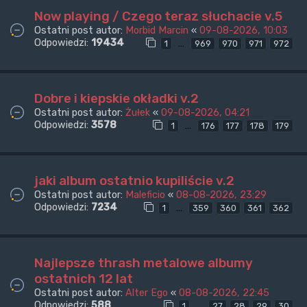
Now playing / Czego teraz słuchacie v.5
Ostatni post autor:
Morbid Marcin
«
09-08-2026, 10:03
Odpowiedzi:
19434
…
1
969
970
971
972
Dobre i kiepskie okładki v.2
Ostatni post autor:
Żułek
«
09-08-2026, 04:21
Odpowiedzi:
3578
…
1
176
177
178
179
jaki album ostatnio kupiliście v.2
Ostatni post autor:
Maleficio
«
08-08-2026, 23:29
Odpowiedzi:
7234
…
1
359
360
361
362
Najlepsze thrash metalowe albumy
ostatnich 12 lat
Ostatni post autor:
Alter Ego
«
08-08-2026, 22:45
Odpowiedzi:
588
…
1
27
28
29
30