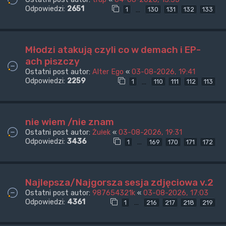
Odpowiedzi:
2651
…
1
130
131
132
133
Młodzi atakują czyli co w demach i EP-
ach piszczy
Ostatni post autor:
Alter Ego
«
03-08-2026, 19:41
Odpowiedzi:
2259
…
1
110
111
112
113
nie wiem /nie znam
Ostatni post autor:
Żułek
«
03-08-2026, 19:31
Odpowiedzi:
3436
…
1
169
170
171
172
Najlepsza/Najgorsza sesja zdjęciowa v.2
Ostatni post autor:
987654321k
«
03-08-2026, 17:03
Odpowiedzi:
4361
…
1
216
217
218
219