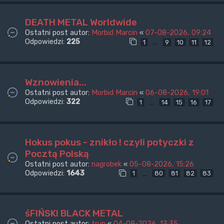
DEATH METAL Worldwide
Ostatni post autor:
Morbid Marcin
«
07-08-2026, 09:24
Odpowiedzi:
225
…
1
9
10
11
12
Wznowienia...
Ostatni post autor:
Morbid Marcin
«
06-08-2026, 19:01
Odpowiedzi:
322
…
1
14
15
16
17
Hokus pokus - znikło ! czyli potyczki z
Pocztą Polską
Ostatni post autor:
nagrobek
«
05-08-2026, 15:26
Odpowiedzi:
1643
…
1
80
81
82
83
śFIŃSKI BLACK METAL
Ostatni post autor:
trup
«
04-08-2026, 13:35