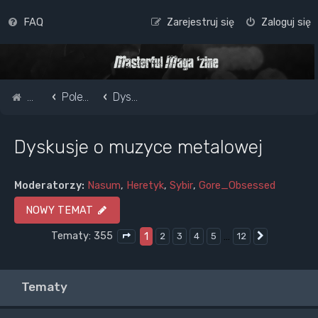
FAQ
Zarejestruj się
Zaloguj się
Strona główna
Pole do popisu...
Dyskusje o muzyce metalowej
Dyskusje o muzyce metalowej
Moderatorzy:
Nasum
,
Heretyk
,
Sybir
,
Gore_Obsessed
NOWY TEMAT
Tematy: 355
1
…
2
3
4
5
12
Następna
Strona
1
z
12
Tematy