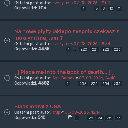
Ostatni post autor:
szczylun
«
07-08-2026, 19:03
Odpowiedzi:
206
…
1
8
9
10
11
Na nowe płyty jakiego zespołu czekasz z
mokrymi majtami?
Ostatni post autor:
szczylun
«
07-08-2026, 18:34
Odpowiedzi:
4455
…
1
220
221
222
223
['] Place me into the book of death... [']
Ostatni post autor:
Sgt. Barnes
«
07-08-2026, 14:48
Odpowiedzi:
4682
…
1
232
233
234
235
Black metal z USA
Ostatni post autor:
trup
«
07-08-2026, 12:14
Odpowiedzi:
510
…
1
23
24
25
26