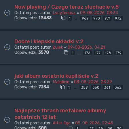
Now playing / Czego teraz słuchacie v.5
Ostatni post autor:
Lvcyferiusz
«
09-08-2026, 08:34
Odpowiedzi:
19433
…
1
969
970
971
972
Dobre i kiepskie okładki v.2
Ostatni post autor:
Żułek
«
09-08-2026, 04:21
Odpowiedzi:
3578
…
1
176
177
178
179
jaki album ostatnio kupiliście v.2
Ostatni post autor:
Maleficio
«
08-08-2026, 23:29
Odpowiedzi:
7234
…
1
359
360
361
362
Najlepsze thrash metalowe albumy
ostatnich 12 lat
Ostatni post autor:
Alter Ego
«
08-08-2026, 22:45
Odpowiedzi:
588
…
1
27
28
29
30