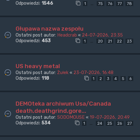
Odpowiedzi:
1546
…
1
75
76
77
78
Głupawa nazwa zespołu
Ostatni post autor:
Headcrab
«
24-07-2026, 23:35
Odpowiedzi:
453
…
1
20
21
22
23
US heavy metal
Ostatni post autor:
Żułek
«
23-07-2026, 16:48
Odpowiedzi:
118
1
2
3
4
5
6
DEMOteka archiwum Usa/Canada
death,deathgrind,gore...
Ostatni post autor:
SODOMOUSE
«
19-07-2026, 20:49
Odpowiedzi:
534
…
1
24
25
26
27