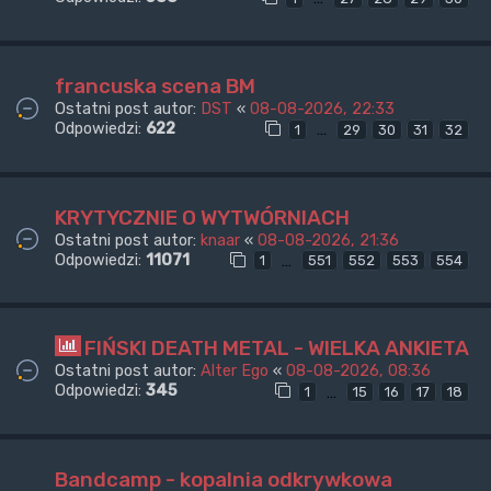
francuska scena BM
Ostatni post autor:
DST
«
08-08-2026, 22:33
Odpowiedzi:
622
…
1
29
30
31
32
KRYTYCZNIE O WYTWÓRNIACH
Ostatni post autor:
knaar
«
08-08-2026, 21:36
Odpowiedzi:
11071
…
1
551
552
553
554
FIŃSKI DEATH METAL - WIELKA ANKIETA
Ostatni post autor:
Alter Ego
«
08-08-2026, 08:36
Odpowiedzi:
345
…
1
15
16
17
18
Bandcamp - kopalnia odkrywkowa