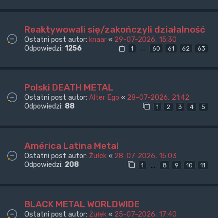
Reaktywowali się/zakończyli działalność
Ostatni post autor:
knaar
«
29-07-2026, 15:30
Odpowiedzi:
1256
…
1
60
61
62
63
Polski DEATH METAL
Ostatni post autor:
Alter Ego
«
28-07-2026, 21:42
Odpowiedzi:
88
1
2
3
4
5
América Latina Metal
Ostatni post autor:
Żułek
«
28-07-2026, 15:03
Odpowiedzi:
208
…
1
8
9
10
11
BLACK METAL WORLDWIDE
Ostatni post autor:
Żułek
«
25-07-2026, 17:40