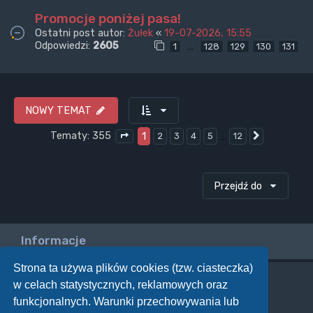
Promocje poniżej pasa!
Ostatni post autor:
Żułek
«
19-07-2026, 15:55
Odpowiedzi:
2605
…
1
128
129
130
131
NOWY TEMAT
Tematy: 355
1
…
2
3
4
5
12
Następna
Strona
1
z
12
Przejdź do
Informacje
Strona ta używa plików cookies (tzw. ciasteczka)
w celach statystycznych, reklamowych oraz
Twoje uprawnienia na tym forum
funkcjonalnych. Warunki przechowywania lub
Nie możesz
tworzyć nowych tematów