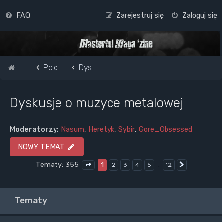
FAQ
Zarejestruj się
Zaloguj się
Strona główna
Pole do popisu...
Dyskusje o muzyce metalowej
Dyskusje o muzyce metalowej
Moderatorzy:
Nasum
,
Heretyk
,
Sybir
,
Gore_Obsessed
NOWY TEMAT
Tematy: 355
1
…
2
3
4
5
12
Następna
Strona
1
z
12
Tematy