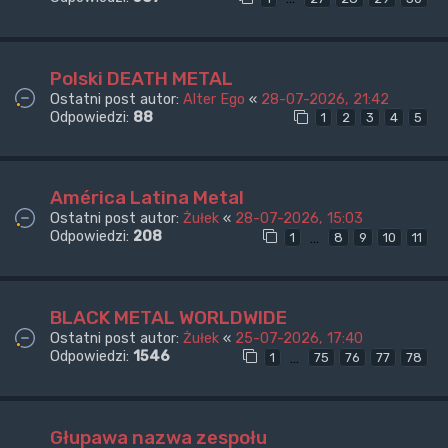
Polski DEATH METAL
Ostatni post autor:
Alter Ego
«
28-07-2026, 21:42
Odpowiedzi:
88
1
2
3
4
5
América Latina Metal
Ostatni post autor:
Żułek
«
28-07-2026, 15:03
Odpowiedzi:
208
…
1
8
9
10
11
BLACK METAL WORLDWIDE
Ostatni post autor:
Żułek
«
25-07-2026, 17:40
Odpowiedzi:
1546
…
1
75
76
77
78
Głupawa nazwa zespołu