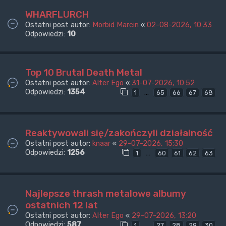
WHARFLURCH
Ostatni post autor:
Morbid Marcin
«
02-08-2026, 10:33
Odpowiedzi:
10
Top 10 Brutal Death Metal
Ostatni post autor:
Alter Ego
«
31-07-2026, 10:52
Odpowiedzi:
1354
…
1
65
66
67
68
Reaktywowali się/zakończyli działalność
Ostatni post autor:
knaar
«
29-07-2026, 15:30
Odpowiedzi:
1256
…
1
60
61
62
63
Najlepsze thrash metalowe albumy
ostatnich 12 lat
Ostatni post autor:
Alter Ego
«
29-07-2026, 13:20
Odpowiedzi:
587
…
1
27
28
29
30