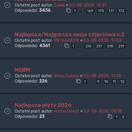
Ostatni post autor:
Żułek
«
03-08-2026, 19:31
Odpowiedzi:
3436
…
1
169
170
171
172
Najlepsza/Najgorsza sesja zdjęciowa v.2
Ostatni post autor:
987654321k
«
03-08-2026, 17:03
Odpowiedzi:
4361
…
1
216
217
218
219
NSBM
Ostatni post autor:
WaszJudasz
«
03-08-2026, 11:24
Odpowiedzi:
226
…
1
9
10
11
12
Najlepsze płyty 2026
Ostatni post autor:
winterforest
«
03-08-2026, 08:18
Odpowiedzi:
23
1
2