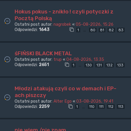
Hokus pokus - znikło ! czyli potyczki z
Pocztą Polską
Ostatni post autor:
nagrobek
«
05-08-2026, 15:26
Odpowiedzi:
1643
…
1
80
81
82
83
śFIŃSKI BLACK METAL
Ostatni post autor:
trup
«
04-08-2026, 13:35
Odpowiedzi:
2651
…
1
130
131
132
133
Młodzi atakują czyli co w demach i EP-
ach piszczy
Ostatni post autor:
Alter Ego
«
03-08-2026, 19:41
Odpowiedzi:
2259
…
1
110
111
112
113
nie wiem /nie znam