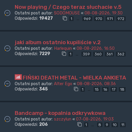
Now playing / Czego teraz słuchacie v.5
Ostatni post autor:
SODOMOUSE
«
08-08-2026, 19:30
Odpowiedzi:
19427
…
1
969
970
971
972
jaki album ostatnio kupiliście v.2
Ostatni post autor:
Harlequin
«
08-08-2026, 16:50
Odpowiedzi:
7229
…
1
359
360
361
362
FIŃSKI DEATH METAL - WIELKA ANKIETA
Ostatni post autor:
Alter Ego
«
08-08-2026, 08:36
Odpowiedzi:
345
…
1
15
16
17
18
Bandcamp - kopalnia odkrywkowa
Ostatni post autor:
szczylun
«
07-08-2026, 19:03
Odpowiedzi:
206
…
1
8
9
10
11