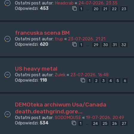
Ostatni post autor:
Headcrab
«
24-07-2026, 23:35
Odpowiedzi:
453
…
1
20
21
22
23
francuska scena BM
Ostatni post autor:
trup
«
23-07-2026, 21:21
Odpowiedzi:
620
…
1
29
30
31
32
US heavy metal
Ostatni post autor:
Żułek
«
23-07-2026, 16:48
Odpowiedzi:
118
1
2
3
4
5
6
DEMOteka archiwum Usa/Canada
death,deathgrind,gore...
Ostatni post autor:
SODOMOUSE
«
19-07-2026, 20:49
Odpowiedzi:
534
…
1
24
25
26
27