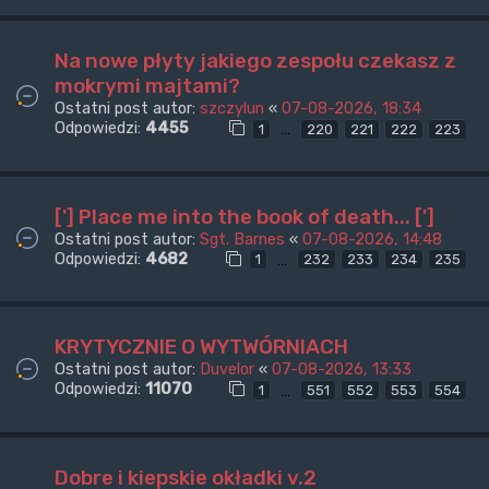
Na nowe płyty jakiego zespołu czekasz z
mokrymi majtami?
Ostatni post autor:
szczylun
«
07-08-2026, 18:34
Odpowiedzi:
4455
…
1
220
221
222
223
['] Place me into the book of death... [']
Ostatni post autor:
Sgt. Barnes
«
07-08-2026, 14:48
Odpowiedzi:
4682
…
1
232
233
234
235
KRYTYCZNIE O WYTWÓRNIACH
Ostatni post autor:
Duvelor
«
07-08-2026, 13:33
Odpowiedzi:
11070
…
1
551
552
553
554
Dobre i kiepskie okładki v.2