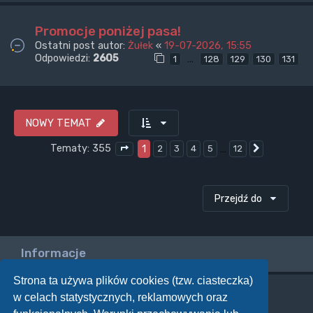
Promocje poniżej pasa!
Ostatni post autor:
Żułek
«
19-07-2026, 15:55
Odpowiedzi:
2605
…
1
128
129
130
131
NOWY TEMAT
Tematy: 355
1
…
2
3
4
5
12
Następna
Strona
1
z
12
Przejdź do
Informacje
Strona ta używa plików cookies (tzw. ciasteczka)
w celach statystycznych, reklamowych oraz
Twoje uprawnienia na tym forum