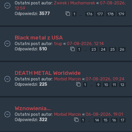
Ostatni post autor:
Żwirek i Muchomorek
«
07-08-2026,
12:59
Odpowiedzi:
3577
…
1
176
177
178
179
Black metal z USA
Ostatni post autor:
trup
«
07-08-2026, 12:14
Odpowiedzi:
510
…
1
23
24
25
26
DEATH METAL Worldwide
Ostatni post autor:
Morbid Marcin
«
07-08-2026, 09:24
Odpowiedzi:
225
…
1
9
10
11
12
Wznowienia...
Ostatni post autor:
Morbid Marcin
«
06-08-2026, 19:01
Odpowiedzi:
322
…
1
14
15
16
17