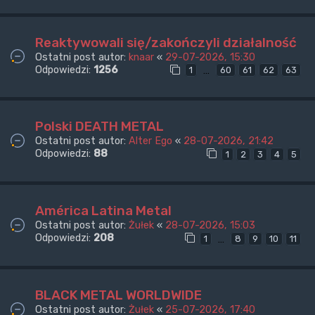
Reaktywowali się/zakończyli działalność
Ostatni post autor:
knaar
«
29-07-2026, 15:30
Odpowiedzi:
1256
…
1
60
61
62
63
Polski DEATH METAL
Ostatni post autor:
Alter Ego
«
28-07-2026, 21:42
Odpowiedzi:
88
1
2
3
4
5
América Latina Metal
Ostatni post autor:
Żułek
«
28-07-2026, 15:03
Odpowiedzi:
208
…
1
8
9
10
11
BLACK METAL WORLDWIDE
Ostatni post autor:
Żułek
«
25-07-2026, 17:40