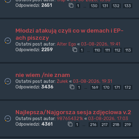
Odpowiedzi:
2651
…
1
130
131
132
133
Młodzi atakują czyli co w demach i EP-
ach piszczy
Ostatni post autor:
Alter Ego
«
03-08-2026, 19:41
Odpowiedzi:
2259
…
1
110
111
112
113
nie wiem /nie znam
Ostatni post autor:
Żułek
«
03-08-2026, 19:31
Odpowiedzi:
3436
…
1
169
170
171
172
Najlepsza/Najgorsza sesja zdjęciowa v.2
Ostatni post autor:
987654321k
«
03-08-2026, 17:03
Odpowiedzi:
4361
…
1
216
217
218
219