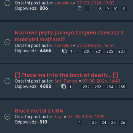
Ostatni post autor:
szczylun
«
07-08-2026, 19:03
Odpowiedzi:
206
…
1
8
9
10
11
Na nowe płyty jakiego zespołu czekasz z
mokrymi majtami?
Ostatni post autor:
szczylun
«
07-08-2026, 18:34
Odpowiedzi:
4455
…
1
220
221
222
223
['] Place me into the book of death... [']
Ostatni post autor:
Sgt. Barnes
«
07-08-2026, 14:48
Odpowiedzi:
4682
…
1
232
233
234
235
Black metal z USA
Ostatni post autor:
trup
«
07-08-2026, 12:14
Odpowiedzi:
510
…
1
23
24
25
26