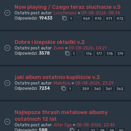
Now playing / Czego teraz słuchacie v.5
Ostatni post autor:
Lvcyferiusz
«
09-08-2026, 08:34
Odpowiedzi:
19433
…
1
969
970
971
972
Dobre i kiepskie okładki v.2
Ostatni post autor:
Żułek
«
09-08-2026, 04:21
Odpowiedzi:
3578
…
1
176
177
178
179
jaki album ostatnio kupiliście v.2
Ostatni post autor:
Maleficio
«
08-08-2026, 23:29
Odpowiedzi:
7234
…
1
359
360
361
362
Najlepsze thrash metalowe albumy
ostatnich 12 lat
Ostatni post autor:
Alter Ego
«
08-08-2026, 22:45
Odpowiedzi:
588
…
1
27
28
29
30