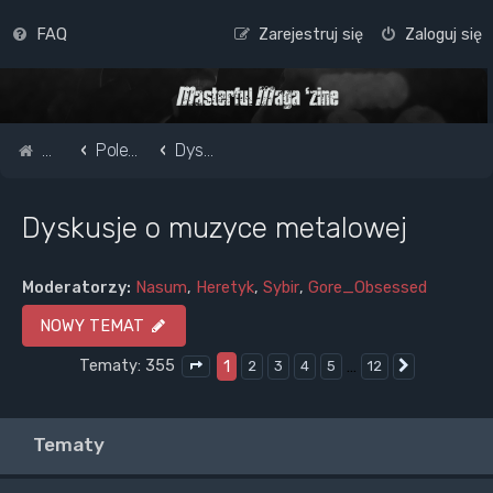
FAQ
Zarejestruj się
Zaloguj się
Strona główna
Pole do popisu...
Dyskusje o muzyce metalowej
Dyskusje o muzyce metalowej
Moderatorzy:
Nasum
,
Heretyk
,
Sybir
,
Gore_Obsessed
NOWY TEMAT
Tematy: 355
1
…
2
3
4
5
12
Następna
Strona
1
z
12
Tematy