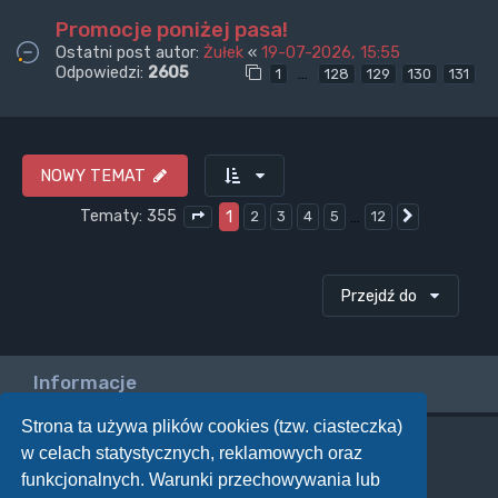
Promocje poniżej pasa!
Ostatni post autor:
Żułek
«
19-07-2026, 15:55
Odpowiedzi:
2605
…
1
128
129
130
131
NOWY TEMAT
Tematy: 355
1
…
2
3
4
5
12
Następna
Strona
1
z
12
Przejdź do
Informacje
Strona ta używa plików cookies (tzw. ciasteczka)
w celach statystycznych, reklamowych oraz
Twoje uprawnienia na tym forum
funkcjonalnych. Warunki przechowywania lub
Nie możesz
tworzyć nowych tematów