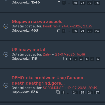
Odpowiedzi:
1546
…
1
75
76
77
78
Głupawa nazwa zespołu
Ostatni post autor:
Headcrab
«
24-07-2026, 23:35
Odpowiedzi:
453
…
1
20
21
22
23
US heavy metal
Ostatni post autor:
Żułek
«
23-07-2026, 16:48
Odpowiedzi:
118
1
2
3
4
5
6
DEMOteka archiwum Usa/Canada
death,deathgrind,gore...
Ostatni post autor:
SODOMOUSE
«
19-07-2026, 20:49
Odpowiedzi:
534
…
1
24
25
26
27