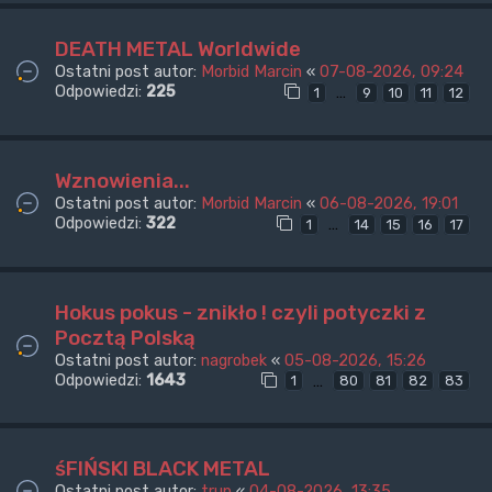
DEATH METAL Worldwide
Ostatni post autor:
Morbid Marcin
«
07-08-2026, 09:24
Odpowiedzi:
225
…
1
9
10
11
12
Wznowienia...
Ostatni post autor:
Morbid Marcin
«
06-08-2026, 19:01
Odpowiedzi:
322
…
1
14
15
16
17
Hokus pokus - znikło ! czyli potyczki z
Pocztą Polską
Ostatni post autor:
nagrobek
«
05-08-2026, 15:26
Odpowiedzi:
1643
…
1
80
81
82
83
śFIŃSKI BLACK METAL
Ostatni post autor:
trup
«
04-08-2026, 13:35