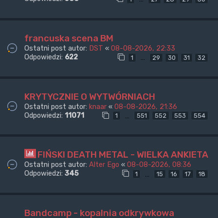
francuska scena BM
Ostatni post autor:
DST
«
08-08-2026, 22:33
Odpowiedzi:
622
…
1
29
30
31
32
KRYTYCZNIE O WYTWÓRNIACH
Ostatni post autor:
knaar
«
08-08-2026, 21:36
Odpowiedzi:
11071
…
1
551
552
553
554
FIŃSKI DEATH METAL - WIELKA ANKIETA
Ostatni post autor:
Alter Ego
«
08-08-2026, 08:36
Odpowiedzi:
345
…
1
15
16
17
18
Bandcamp - kopalnia odkrywkowa