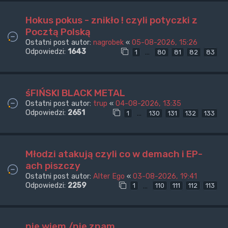
Hokus pokus - znikło ! czyli potyczki z
Pocztą Polską
Ostatni post autor:
nagrobek
«
05-08-2026, 15:26
Odpowiedzi:
1643
…
1
80
81
82
83
śFIŃSKI BLACK METAL
Ostatni post autor:
trup
«
04-08-2026, 13:35
Odpowiedzi:
2651
…
1
130
131
132
133
Młodzi atakują czyli co w demach i EP-
ach piszczy
Ostatni post autor:
Alter Ego
«
03-08-2026, 19:41
Odpowiedzi:
2259
…
1
110
111
112
113
nie wiem /nie znam