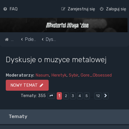
FAQ
Zarejestruj się
Zaloguj się
Strona główna
Pole do popisu...
Dyskusje o muzyce metalowej
Dyskusje o muzyce metalowej
Moderatorzy:
Nasum
,
Heretyk
,
Sybir
,
Gore_Obsessed
NOWY TEMAT
Tematy: 355
1
…
2
3
4
5
12
Następna
Strona
1
z
12
Tematy