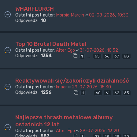
WHARFLURCH
Ostatni post autor:
Morbid Marcin
«
02-08-2026, 10:33
Odpowiedzi:
10
Top 10 Brutal Death Metal
Ostatni post autor:
Alter Ego
«
31-07-2026, 10:52
Odpowiedzi:
1354
…
1
65
66
67
68
Reaktywowali się/zakończyli działalność
Ostatni post autor:
knaar
«
29-07-2026, 15:30
Odpowiedzi:
1256
…
1
60
61
62
63
Najlepsze thrash metalowe albumy
ostatnich 12 lat
Ostatni post autor:
Alter Ego
«
29-07-2026, 13:20
Odpowiedzi:
587
…
1
27
28
29
30