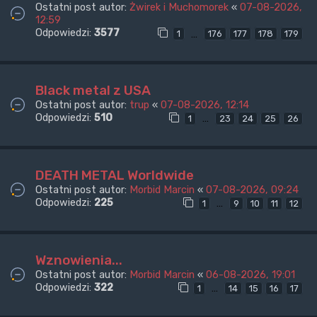
Ostatni post autor:
Żwirek i Muchomorek
«
07-08-2026,
12:59
Odpowiedzi:
3577
…
1
176
177
178
179
Black metal z USA
Ostatni post autor:
trup
«
07-08-2026, 12:14
Odpowiedzi:
510
…
1
23
24
25
26
DEATH METAL Worldwide
Ostatni post autor:
Morbid Marcin
«
07-08-2026, 09:24
Odpowiedzi:
225
…
1
9
10
11
12
Wznowienia...
Ostatni post autor:
Morbid Marcin
«
06-08-2026, 19:01
Odpowiedzi:
322
…
1
14
15
16
17