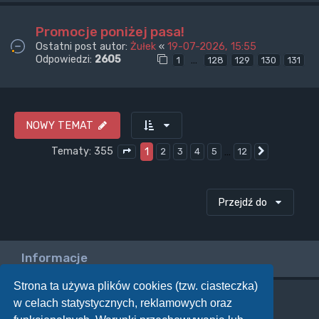
Promocje poniżej pasa!
Ostatni post autor:
Żułek
«
19-07-2026, 15:55
Odpowiedzi:
2605
…
1
128
129
130
131
NOWY TEMAT
Tematy: 355
1
…
2
3
4
5
12
Następna
Strona
1
z
12
Przejdź do
Informacje
Strona ta używa plików cookies (tzw. ciasteczka)
w celach statystycznych, reklamowych oraz
Twoje uprawnienia na tym forum