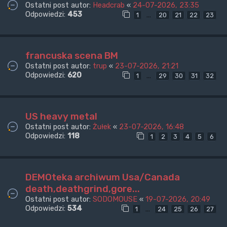
Ostatni post autor:
Headcrab
«
24-07-2026, 23:35
Odpowiedzi:
453
…
1
20
21
22
23
francuska scena BM
Ostatni post autor:
trup
«
23-07-2026, 21:21
Odpowiedzi:
620
…
1
29
30
31
32
US heavy metal
Ostatni post autor:
Żułek
«
23-07-2026, 16:48
Odpowiedzi:
118
1
2
3
4
5
6
DEMOteka archiwum Usa/Canada
death,deathgrind,gore...
Ostatni post autor:
SODOMOUSE
«
19-07-2026, 20:49
Odpowiedzi:
534
…
1
24
25
26
27