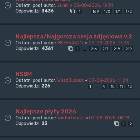
Ostatni post autor:
Żułek
«
03-08-2026, 19:31
Odpowiedzi:
3436
…
1
169
170
171
172
Najlepsza/Najgorsza sesja zdjęciowa v.2
Ostatni post autor:
987654321k
«
03-08-2026, 17:03
Odpowiedzi:
4361
…
1
216
217
218
219
NSBM
Ostatni post autor:
WaszJudasz
«
03-08-2026, 11:24
Odpowiedzi:
226
…
1
9
10
11
12
Najlepsze płyty 2026
Ostatni post autor:
winterforest
«
03-08-2026, 08:18
Odpowiedzi:
23
1
2