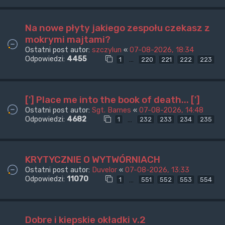
Na nowe płyty jakiego zespołu czekasz z
mokrymi majtami?
Ostatni post autor:
szczylun
«
07-08-2026, 18:34
Odpowiedzi:
4455
…
1
220
221
222
223
['] Place me into the book of death... [']
Ostatni post autor:
Sgt. Barnes
«
07-08-2026, 14:48
Odpowiedzi:
4682
…
1
232
233
234
235
KRYTYCZNIE O WYTWÓRNIACH
Ostatni post autor:
Duvelor
«
07-08-2026, 13:33
Odpowiedzi:
11070
…
1
551
552
553
554
Dobre i kiepskie okładki v.2