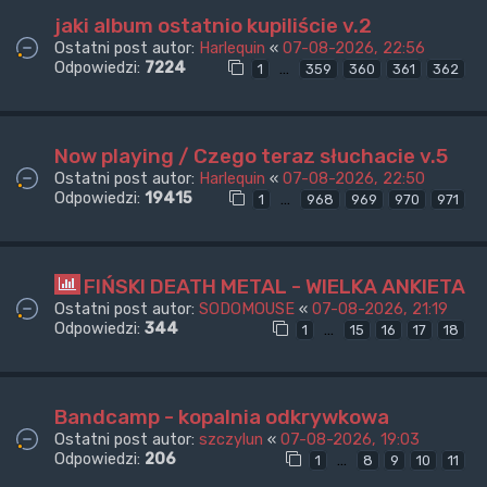
jaki album ostatnio kupiliście v.2
Ostatni post autor:
Harlequin
«
07-08-2026, 22:56
Odpowiedzi:
7224
…
1
359
360
361
362
Now playing / Czego teraz słuchacie v.5
Ostatni post autor:
Harlequin
«
07-08-2026, 22:50
Odpowiedzi:
19415
…
1
968
969
970
971
FIŃSKI DEATH METAL - WIELKA ANKIETA
Ostatni post autor:
SODOMOUSE
«
07-08-2026, 21:19
Odpowiedzi:
344
…
1
15
16
17
18
Bandcamp - kopalnia odkrywkowa
Ostatni post autor:
szczylun
«
07-08-2026, 19:03
Odpowiedzi:
206
…
1
8
9
10
11