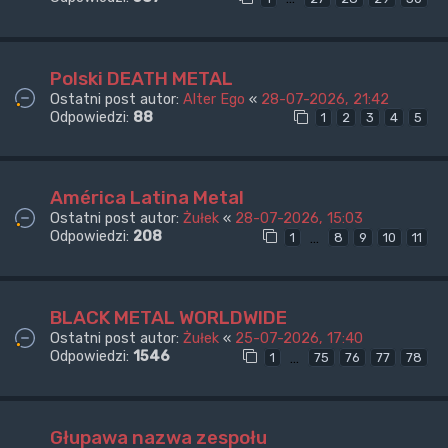
Polski DEATH METAL
Ostatni post autor:
Alter Ego
«
28-07-2026, 21:42
Odpowiedzi:
88
1
2
3
4
5
América Latina Metal
Ostatni post autor:
Żułek
«
28-07-2026, 15:03
Odpowiedzi:
208
…
1
8
9
10
11
BLACK METAL WORLDWIDE
Ostatni post autor:
Żułek
«
25-07-2026, 17:40
Odpowiedzi:
1546
…
1
75
76
77
78
Głupawa nazwa zespołu