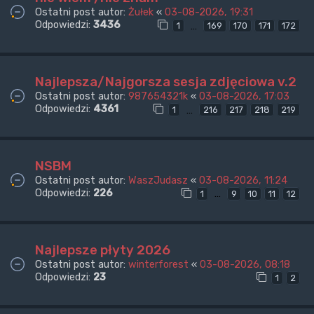
Ostatni post autor:
Żułek
«
03-08-2026, 19:31
Odpowiedzi:
3436
…
1
169
170
171
172
Najlepsza/Najgorsza sesja zdjęciowa v.2
Ostatni post autor:
987654321k
«
03-08-2026, 17:03
Odpowiedzi:
4361
…
1
216
217
218
219
NSBM
Ostatni post autor:
WaszJudasz
«
03-08-2026, 11:24
Odpowiedzi:
226
…
1
9
10
11
12
Najlepsze płyty 2026
Ostatni post autor:
winterforest
«
03-08-2026, 08:18
Odpowiedzi:
23
1
2