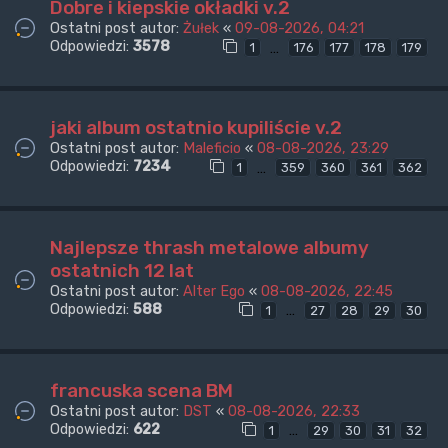
Dobre i kiepskie okładki v.2
Ostatni post autor:
Żułek
«
09-08-2026, 04:21
Odpowiedzi:
3578
…
1
176
177
178
179
jaki album ostatnio kupiliście v.2
Ostatni post autor:
Maleficio
«
08-08-2026, 23:29
Odpowiedzi:
7234
…
1
359
360
361
362
Najlepsze thrash metalowe albumy
ostatnich 12 lat
Ostatni post autor:
Alter Ego
«
08-08-2026, 22:45
Odpowiedzi:
588
…
1
27
28
29
30
francuska scena BM
Ostatni post autor:
DST
«
08-08-2026, 22:33
Odpowiedzi:
622
…
1
29
30
31
32