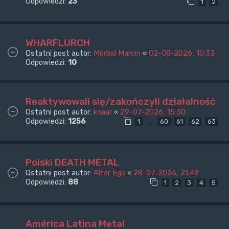
Odpowiedzi:
23
1
2
WHARFLURCH
Ostatni post autor:
Morbid Marcin
«
02-08-2026, 10:33
Odpowiedzi:
10
Reaktywowali się/zakończyli działalność
Ostatni post autor:
knaar
«
29-07-2026, 15:30
Odpowiedzi:
1256
…
1
60
61
62
63
Polski DEATH METAL
Ostatni post autor:
Alter Ego
«
28-07-2026, 21:42
Odpowiedzi:
88
1
2
3
4
5
América Latina Metal