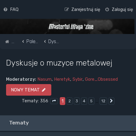
FAQ
Zarejestruj się
Zaloguj się
Strona główna
Pole do popisu...
Dyskusje o muzyce metalowej
Dyskusje o muzyce metalowej
Moderatorzy:
Nasum
,
Heretyk
,
Sybir
,
Gore_Obsessed
NOWY TEMAT
Tematy: 356
1
…
2
3
4
5
12
Następna
Strona
1
z
12
Tematy