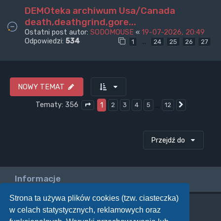
DEMOteka archiwum Usa/Canada
death,deathgrind,gore...
Ostatni post autor:
SODOMOUSE
«
19-07-2026, 20:49
Odpowiedzi:
534
…
1
24
25
26
27
NOWY TEMAT
Tematy: 356
1
…
2
3
4
5
12
Następna
Strona
1
z
12
Przejdź do
Informacje
Strona ta używa plików cookies (tzw. ciasteczka)
w celach statystycznych, reklamowych oraz
Twoje uprawnienia na tym forum