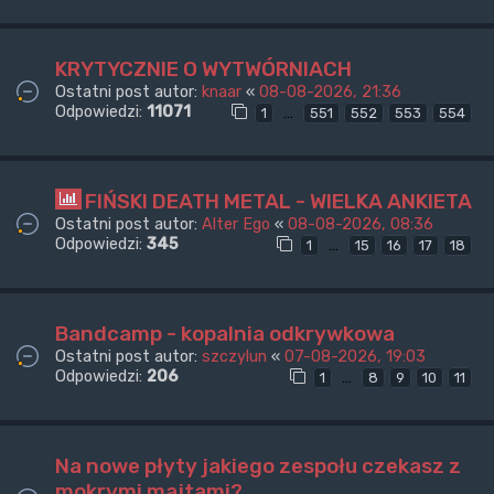
KRYTYCZNIE O WYTWÓRNIACH
Ostatni post autor:
knaar
«
08-08-2026, 21:36
Odpowiedzi:
11071
…
1
551
552
553
554
FIŃSKI DEATH METAL - WIELKA ANKIETA
Ostatni post autor:
Alter Ego
«
08-08-2026, 08:36
Odpowiedzi:
345
…
1
15
16
17
18
Bandcamp - kopalnia odkrywkowa
Ostatni post autor:
szczylun
«
07-08-2026, 19:03
Odpowiedzi:
206
…
1
8
9
10
11
Na nowe płyty jakiego zespołu czekasz z
mokrymi majtami?