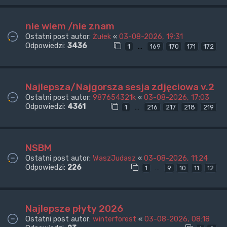
nie wiem /nie znam
Ostatni post autor:
Żułek
«
03-08-2026, 19:31
Odpowiedzi:
3436
…
1
169
170
171
172
Najlepsza/Najgorsza sesja zdjęciowa v.2
Ostatni post autor:
987654321k
«
03-08-2026, 17:03
Odpowiedzi:
4361
…
1
216
217
218
219
NSBM
Ostatni post autor:
WaszJudasz
«
03-08-2026, 11:24
Odpowiedzi:
226
…
1
9
10
11
12
Najlepsze płyty 2026
Ostatni post autor:
winterforest
«
03-08-2026, 08:18