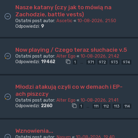
Nasze katany (czy jak to mówią na
Zachodzie, battle vests)
Ostatni post autor:
Ascetic
«
10-08-2026, 21:50
Odpowiedzi:
9
Now playing / Czego teraz słuchacie v.5
Ostatni post autor:
Alter Ego
«
10-08-2026, 21:42
Odpowiedzi:
19462
…
1
971
972
973
974
Młodzi atakują czyli co w demach i EP-
ach piszczy
Ostatni post autor:
Alter Ego
«
10-08-2026, 21:41
Odpowiedzi:
2260
…
1
111
112
113
114
Wznowienia...
Ostatni post autor:
Nasum
«
10-08-2026, 19:40