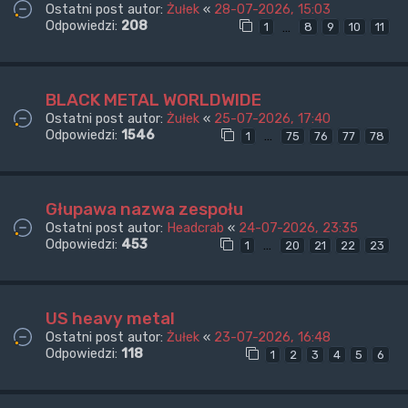
Ostatni post autor:
Żułek
«
28-07-2026, 15:03
Odpowiedzi:
208
…
1
8
9
10
11
BLACK METAL WORLDWIDE
Ostatni post autor:
Żułek
«
25-07-2026, 17:40
Odpowiedzi:
1546
…
1
75
76
77
78
Głupawa nazwa zespołu
Ostatni post autor:
Headcrab
«
24-07-2026, 23:35
Odpowiedzi:
453
…
1
20
21
22
23
US heavy metal
Ostatni post autor:
Żułek
«
23-07-2026, 16:48
Odpowiedzi:
118
1
2
3
4
5
6