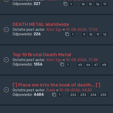
Odpowiedzi:
327
…
1
14
15
16
17
DEATH METAL Worldwide
Ostatni post autor:
Alter Ego
«
10-08-2026, 17:55
Odpowiedzi:
226
…
1
9
10
11
12
Top 10 Brutal Death Metal
Ostatni post autor:
Alter Ego
«
10-08-2026, 17:38
Odpowiedzi:
1356
…
1
65
66
67
68
['] Place me into the book of death... [']
Ostatni post autor:
Żułek
«
10-08-2026, 04:30
Odpowiedzi:
4684
…
1
232
233
234
235