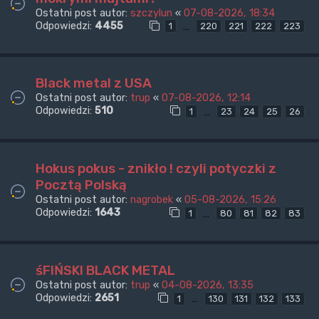
Ostatni post autor:
szczylun
«
07-08-2026, 18:34
Odpowiedzi:
4455
…
1
220
221
222
223
Black metal z USA
Ostatni post autor:
trup
«
07-08-2026, 12:14
Odpowiedzi:
510
…
1
23
24
25
26
Hokus pokus - znikło ! czyli potyczki z
Pocztą Polską
Ostatni post autor:
nagrobek
«
05-08-2026, 15:26
Odpowiedzi:
1643
…
1
80
81
82
83
śFIŃSKI BLACK METAL
Ostatni post autor:
trup
«
04-08-2026, 13:35
Odpowiedzi:
2651
…
1
130
131
132
133