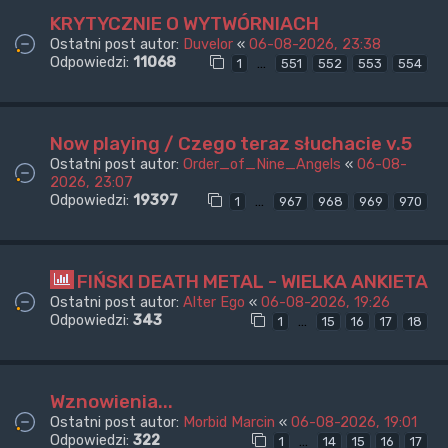
KRYTYCZNIE O WYTWÓRNIACH
Ostatni post autor:
Duvelor
«
06-08-2026, 23:38
Odpowiedzi:
11068
…
1
551
552
553
554
Now playing / Czego teraz słuchacie v.5
Ostatni post autor:
Order_of_Nine_Angels
«
06-08-
2026, 23:07
Odpowiedzi:
19397
…
1
967
968
969
970
FIŃSKI DEATH METAL - WIELKA ANKIETA
Ostatni post autor:
Alter Ego
«
06-08-2026, 19:26
Odpowiedzi:
343
…
1
15
16
17
18
Wznowienia...
Ostatni post autor:
Morbid Marcin
«
06-08-2026, 19:01
Odpowiedzi:
322
…
1
14
15
16
17