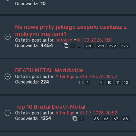
Odpowiedzi:
10
Na nowe płyty jakiego zespołu czekasz z
mokrymi majtami?
Ostatni post autor:
patogen
«
01-08-2026, 11:01
Odpowiedzi:
4454
…
1
220
221
222
223
DEATH METAL Worldwide
Ostatni post autor:
Alter Ego
«
31-07-2026, 18:02
Odpowiedzi:
224
…
1
9
10
11
12
Top 10 Brutal Death Metal
Ostatni post autor:
Alter Ego
«
31-07-2026, 10:52
Odpowiedzi:
1354
…
1
65
66
67
68