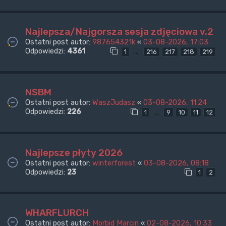
Najlepsza/Najgorsza sesja zdjęciowa v.2
Ostatni post autor:
987654321k
«
03-08-2026, 17:03
Odpowiedzi:
4361
…
1
216
217
218
219
NSBM
Ostatni post autor:
WaszJudasz
«
03-08-2026, 11:24
Odpowiedzi:
226
…
1
9
10
11
12
Najlepsze płyty 2026
Ostatni post autor:
winterforest
«
03-08-2026, 08:18
Odpowiedzi:
23
1
2
WHARFLURCH
Ostatni post autor:
Morbid Marcin
«
02-08-2026, 10:33