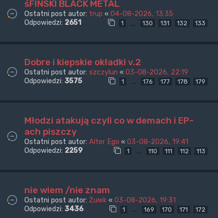
śFIŃSKI BLACK METAL
Ostatni post autor:
trup
«
04-08-2026, 13:35
Odpowiedzi:
2651
…
1
130
131
132
133
Dobre i kiepskie okładki v.2
Ostatni post autor:
szczylun
«
03-08-2026, 22:19
Odpowiedzi:
3575
…
1
176
177
178
179
Młodzi atakują czyli co w demach i EP-
ach piszczy
Ostatni post autor:
Alter Ego
«
03-08-2026, 19:41
Odpowiedzi:
2259
…
1
110
111
112
113
nie wiem /nie znam
Ostatni post autor:
Żułek
«
03-08-2026, 19:31
Odpowiedzi:
3436
…
1
169
170
171
172