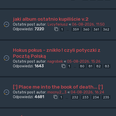
jaki album ostatnio kupiliście v.2
Ostatni post autor:
Lvcyferiusz
«
06-08-2026, 11:50
Odpowiedzi:
7220
…
1
359
360
361
362
Hokus pokus - znikło ! czyli potyczki z
Pocztą Polską
Ostatni post autor:
nagrobek
«
05-08-2026, 15:26
Odpowiedzi:
1643
…
1
80
81
82
83
['] Place me into the book of death... [']
Ostatni post autor:
mocny2_3
«
04-08-2026, 16:24
Odpowiedzi:
4681
…
1
232
233
234
235