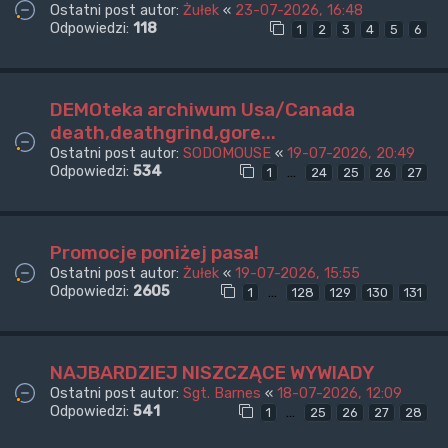
Ostatni post autor:
Żułek
«
23-07-2026, 16:48
Odpowiedzi:
118
1
2
3
4
5
6
DEMOteka archiwum Usa/Canada
death,deathgrind,gore...
Ostatni post autor:
SODOMOUSE
«
19-07-2026, 20:49
Odpowiedzi:
534
…
1
24
25
26
27
Promocje poniżej pasa!
Ostatni post autor:
Żułek
«
19-07-2026, 15:55
Odpowiedzi:
2605
…
1
128
129
130
131
NAJBARDZIEJ NISZCZĄCE WYWIADY
Ostatni post autor:
Sgt. Barnes
«
18-07-2026, 12:09
Odpowiedzi:
541
…
1
25
26
27
28