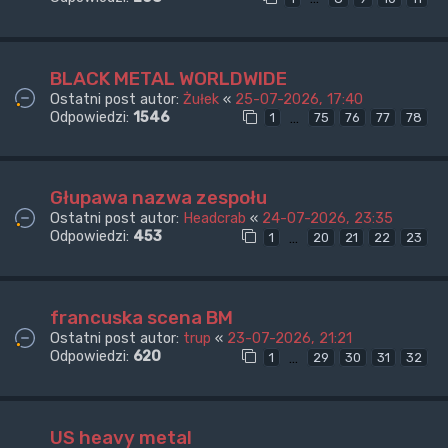
BLACK METAL WORLDWIDE
Ostatni post autor:
Żułek
«
25-07-2026, 17:40
Odpowiedzi:
1546
…
1
75
76
77
78
Głupawa nazwa zespołu
Ostatni post autor:
Headcrab
«
24-07-2026, 23:35
Odpowiedzi:
453
…
1
20
21
22
23
francuska scena BM
Ostatni post autor:
trup
«
23-07-2026, 21:21
Odpowiedzi:
620
…
1
29
30
31
32
US heavy metal