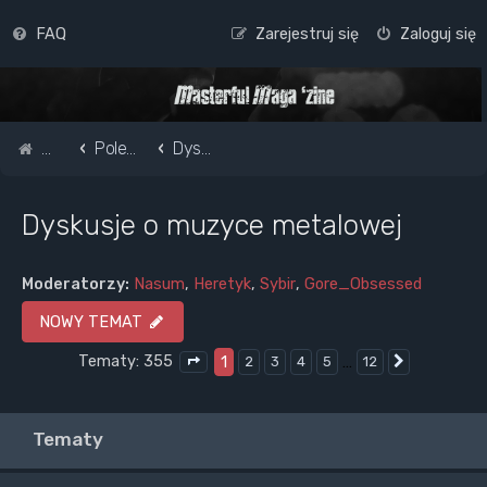
FAQ
Zarejestruj się
Zaloguj się
Strona główna
Pole do popisu...
Dyskusje o muzyce metalowej
Dyskusje o muzyce metalowej
Moderatorzy:
Nasum
,
Heretyk
,
Sybir
,
Gore_Obsessed
NOWY TEMAT
Tematy: 355
1
…
2
3
4
5
12
Następna
Strona
1
z
12
Tematy