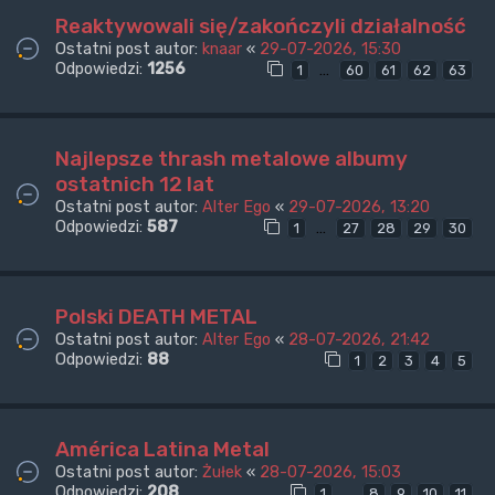
Reaktywowali się/zakończyli działalność
Ostatni post autor:
knaar
«
29-07-2026, 15:30
Odpowiedzi:
1256
…
1
60
61
62
63
Najlepsze thrash metalowe albumy
ostatnich 12 lat
Ostatni post autor:
Alter Ego
«
29-07-2026, 13:20
Odpowiedzi:
587
…
1
27
28
29
30
Polski DEATH METAL
Ostatni post autor:
Alter Ego
«
28-07-2026, 21:42
Odpowiedzi:
88
1
2
3
4
5
América Latina Metal
Ostatni post autor:
Żułek
«
28-07-2026, 15:03
Odpowiedzi:
208
…
1
8
9
10
11