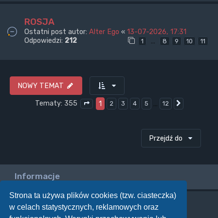
ROSJA
Ostatni post autor:
Alter Ego
«
13-07-2026, 17:31
Odpowiedzi:
212
…
1
8
9
10
11
NOWY TEMAT
Tematy: 355
1
…
2
3
4
5
12
Następna
Strona
1
z
12
Przejdź do
Informacje
Strona ta używa plików cookies (tzw. ciasteczka)
w celach statystycznych, reklamowych oraz
Twoje uprawnienia na tym forum