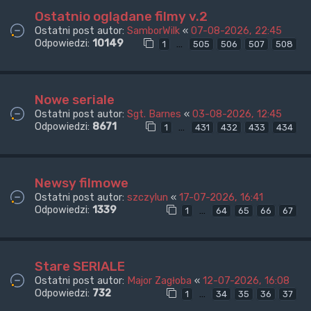
Ostatnio oglądane filmy v.2
Ostatni post autor:
SamborWilk
«
07-08-2026, 22:45
Odpowiedzi:
10149
…
1
505
506
507
508
Nowe seriale
Ostatni post autor:
Sgt. Barnes
«
03-08-2026, 12:45
Odpowiedzi:
8671
…
1
431
432
433
434
Newsy filmowe
Ostatni post autor:
szczylun
«
17-07-2026, 16:41
Odpowiedzi:
1339
…
1
64
65
66
67
Stare SERIALE
Ostatni post autor:
Major Zagłoba
«
12-07-2026, 16:08
Odpowiedzi:
732
…
1
34
35
36
37