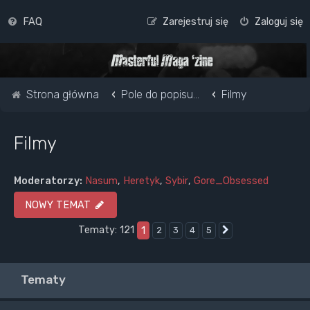
FAQ
Zarejestruj się
Zaloguj się
Strona główna
Pole do popisu...
Filmy
Filmy
Moderatorzy:
Nasum
,
Heretyk
,
Sybir
,
Gore_Obsessed
NOWY TEMAT
Tematy: 121
1
2
3
4
5
Następna
Tematy