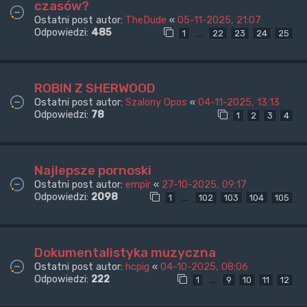
czasów?
Ostatni post autor:
TheDude
«
05-11-2025, 21:07
Odpowiedzi:
485
…
1
22
23
24
25
ROBIN Z SHERWOOD
Ostatni post autor:
Szalony Opos
«
04-11-2025, 13:13
Odpowiedzi:
78
1
2
3
4
Najlepsze pornoski
Ostatni post autor:
empir
«
27-10-2025, 09:17
Odpowiedzi:
2098
…
1
102
103
104
105
Dokumentalistyka muzyczna
Ostatni post autor:
hcpig
«
04-10-2025, 08:06
Odpowiedzi:
222
…
1
9
10
11
12