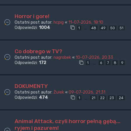
Horror i gore!
Ostatni post autor:
hcpig
«
11-07-2026, 18:10
Odpowiedzi:
1004
…
1
48
49
50
51
Co dobrego w TV?
Ostatni post autor:
nagrobek
«
10-07-2026, 20:33
Odpowiedzi:
172
…
1
6
7
8
9
DOKUMENTY
Ostatni post autor:
Żułek
«
09-07-2026, 21:31
Odpowiedzi:
474
…
1
21
22
23
24
Animal Attack, czyli horror pełną gębą...
ryjem i pazurem!