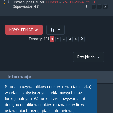
Ostatni post autor:
Lukass
«
26-09-2024, 21:50
Odpowiedzi:
47
1
2
3
NOWY TEMAT
Tematy: 121
1
2
3
4
5
Następna
Przejdź do
Informacje
Strona ta używa plików cookies (tzw. ciasteczka)
w celach statystycznych, reklamowych oraz
Twoje uprawnienia na tym forum
funkcjonalnych. Warunki przechowywania lub
Nie możesz
tworzyć nowych tematów
dostępu do plików cookies można określić w
Nie możesz
odpowiadać w tematach
Nie możesz
zmieniać swoich postów
ustawieniach przeglądarki internetowej.