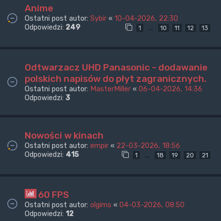
Anime
Ostatni post autor:
Sybir
«
10-04-2026, 22:30
Odpowiedzi:
249
…
1
10
11
12
13
Odtwarzacz UHD Panasonic - dodawanie
polskich napisów do płyt zagranicznych.
Ostatni post autor:
MasterMiller
«
06-04-2026, 14:36
Odpowiedzi:
3
Nowości w kinach
Ostatni post autor:
empir
«
22-03-2026, 18:56
Odpowiedzi:
415
…
1
18
19
20
21
60 FPS
Ostatni post autor:
olgims
«
04-03-2026, 08:50
Odpowiedzi:
12