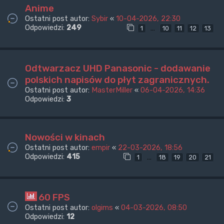
Anime
Ostatni post autor:
Sybir
«
10-04-2026, 22:30
Odpowiedzi:
249
…
1
10
11
12
13
Odtwarzacz UHD Panasonic - dodawanie
polskich napisów do płyt zagranicznych.
Ostatni post autor:
MasterMiller
«
06-04-2026, 14:36
Odpowiedzi:
3
Nowości w kinach
Ostatni post autor:
empir
«
22-03-2026, 18:56
Odpowiedzi:
415
…
1
18
19
20
21
60 FPS
Ostatni post autor:
olgims
«
04-03-2026, 08:50
Odpowiedzi:
12