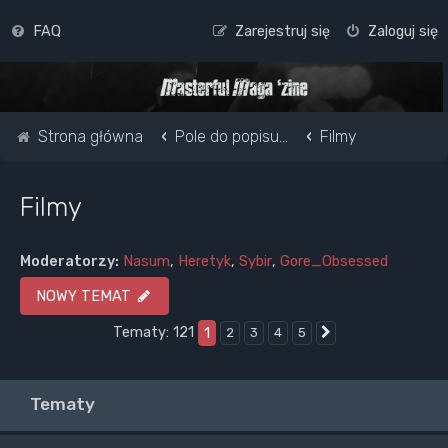
FAQ
Zarejestruj się
Zaloguj się
Strona główna
Pole do popisu...
Filmy
Filmy
Moderatorzy:
Nasum
,
Heretyk
,
Sybir
,
Gore_Obsessed
NOWY TEMAT
Tematy: 121
1
2
3
4
5
Następna
Tematy