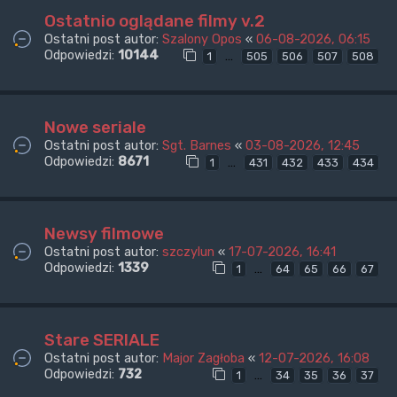
Ostatnio oglądane filmy v.2
Ostatni post autor:
Szalony Opos
«
06-08-2026, 06:15
Odpowiedzi:
10144
…
1
505
506
507
508
Nowe seriale
Ostatni post autor:
Sgt. Barnes
«
03-08-2026, 12:45
Odpowiedzi:
8671
…
1
431
432
433
434
Newsy filmowe
Ostatni post autor:
szczylun
«
17-07-2026, 16:41
Odpowiedzi:
1339
…
1
64
65
66
67
Stare SERIALE
Ostatni post autor:
Major Zagłoba
«
12-07-2026, 16:08
Odpowiedzi:
732
…
1
34
35
36
37