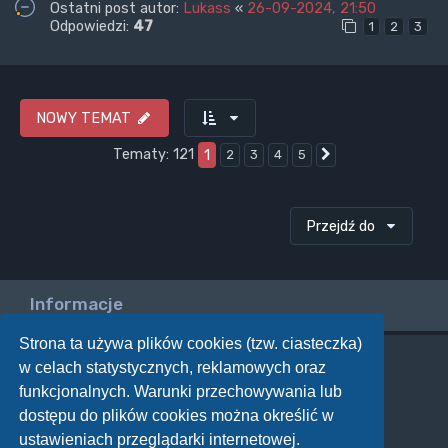
Ostatni post autor:
Lukass
«
26-09-2024, 21:50
Odpowiedzi:
47
1
2
3
NOWY TEMAT
Tematy: 121
1
2
3
4
5
Następna
Przejdź do
Informacje
Strona ta używa plików cookies (tzw. ciasteczka)
w celach statystycznych, reklamowych oraz
Twoje uprawnienia na tym forum
funkcjonalnych. Warunki przechowywania lub
Nie możesz
tworzyć nowych tematów
dostępu do plików cookies można określić w
Nie możesz
odpowiadać w tematach
Nie możesz
zmieniać swoich postów
ustawieniach przeglądarki internetowej.