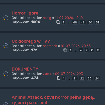
Horror i gore!
Ostatni post autor:
hcpig
«
11-07-2026, 18:10
Odpowiedzi:
1004
…
1
48
49
50
51
Co dobrego w TV?
Ostatni post autor:
nagrobek
«
10-07-2026, 20:33
Odpowiedzi:
172
…
1
6
7
8
9
DOKUMENTY
Ostatni post autor:
Żułek
«
09-07-2026, 21:31
Odpowiedzi:
474
…
1
21
22
23
24
Animal Attack, czyli horror pełną gębą...
ryjem i pazurem!