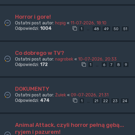
Horror i gore!
Ostatni post autor:
hcpig
«
11-07-2026, 18:10
Odpowiedzi:
1004
…
1
48
49
50
51
Co dobrego w TV?
Ostatni post autor:
nagrobek
«
10-07-2026, 20:33
Odpowiedzi:
172
…
1
6
7
8
9
DOKUMENTY
Ostatni post autor:
Żułek
«
09-07-2026, 21:31
Odpowiedzi:
474
…
1
21
22
23
24
Animal Attack, czyli horror pełną gębą...
ryjem i pazurem!