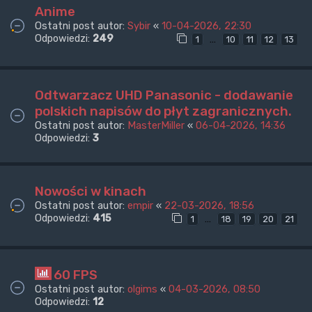
Anime
Ostatni post autor:
Sybir
«
10-04-2026, 22:30
Odpowiedzi:
249
…
1
10
11
12
13
Odtwarzacz UHD Panasonic - dodawanie
polskich napisów do płyt zagranicznych.
Ostatni post autor:
MasterMiller
«
06-04-2026, 14:36
Odpowiedzi:
3
Nowości w kinach
Ostatni post autor:
empir
«
22-03-2026, 18:56
Odpowiedzi:
415
…
1
18
19
20
21
60 FPS
Ostatni post autor:
olgims
«
04-03-2026, 08:50
Odpowiedzi:
12