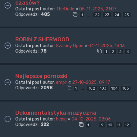
czasów?
Ostatni post autor:
TheDude
«
05-11-2025, 21:07
Odpowiedzi:
485
…
1
22
23
24
25
ROBIN Z SHERWOOD
Ostatni post autor:
Szalony Opos
«
04-11-2025, 13:13
Odpowiedzi:
78
1
2
3
4
Najlepsze pornoski
Ostatni post autor:
empir
«
27-10-2025, 09:17
Odpowiedzi:
2098
…
1
102
103
104
105
Dokumentalistyka muzyczna
Ostatni post autor:
hcpig
«
04-10-2025, 08:06
Odpowiedzi:
222
…
1
9
10
11
12