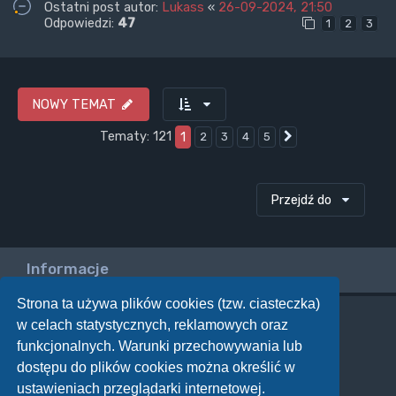
Ostatni post autor:
Lukass
«
26-09-2024, 21:50
Odpowiedzi:
47
1
2
3
NOWY TEMAT
Tematy: 121
1
2
3
4
5
Następna
Przejdź do
Informacje
Strona ta używa plików cookies (tzw. ciasteczka)
w celach statystycznych, reklamowych oraz
Twoje uprawnienia na tym forum
funkcjonalnych. Warunki przechowywania lub
Nie możesz
tworzyć nowych tematów
dostępu do plików cookies można określić w
Nie możesz
odpowiadać w tematach
Nie możesz
zmieniać swoich postów
ustawieniach przeglądarki internetowej.