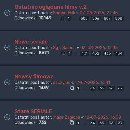
Ostatnio oglądane filmy v.2
Ostatni post autor:
SamborWilk
«
07-08-2026, 22:45
Odpowiedzi:
10149
…
1
505
506
507
508
Nowe seriale
Ostatni post autor:
Sgt. Barnes
«
03-08-2026, 12:45
Odpowiedzi:
8671
…
1
431
432
433
434
Newsy filmowe
Ostatni post autor:
szczylun
«
17-07-2026, 16:41
Odpowiedzi:
1339
…
1
64
65
66
67
Stare SERIALE
Ostatni post autor:
Major Zagłoba
«
12-07-2026, 16:08
Odpowiedzi:
732
…
1
34
35
36
37