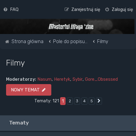
FAQ
Zarejestruj się
Zaloguj się
Strona główna
Pole do popisu...
Filmy
Filmy
Moderatorzy:
Nasum
,
Heretyk
,
Sybir
,
Gore_Obsessed
NOWY TEMAT
Tematy: 121
1
2
3
4
5
Następna
Tematy