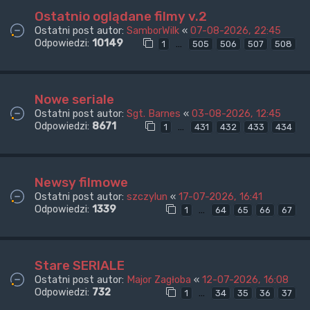
Ostatnio oglądane filmy v.2
Ostatni post autor:
SamborWilk
«
07-08-2026, 22:45
Odpowiedzi:
10149
…
1
505
506
507
508
Nowe seriale
Ostatni post autor:
Sgt. Barnes
«
03-08-2026, 12:45
Odpowiedzi:
8671
…
1
431
432
433
434
Newsy filmowe
Ostatni post autor:
szczylun
«
17-07-2026, 16:41
Odpowiedzi:
1339
…
1
64
65
66
67
Stare SERIALE
Ostatni post autor:
Major Zagłoba
«
12-07-2026, 16:08
Odpowiedzi:
732
…
1
34
35
36
37