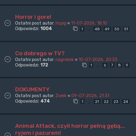
Horror i gore!
Ostatni post autor:
hcpig
«
11-07-2026, 18:10
Odpowiedzi:
1004
…
1
48
49
50
51
Co dobrego w TV?
Ostatni post autor:
nagrobek
«
10-07-2026, 20:33
Odpowiedzi:
172
…
1
6
7
8
9
DOKUMENTY
Ostatni post autor:
Żułek
«
09-07-2026, 21:31
Odpowiedzi:
474
…
1
21
22
23
24
Animal Attack, czyli horror pełną gębą...
ryjem i pazurem!