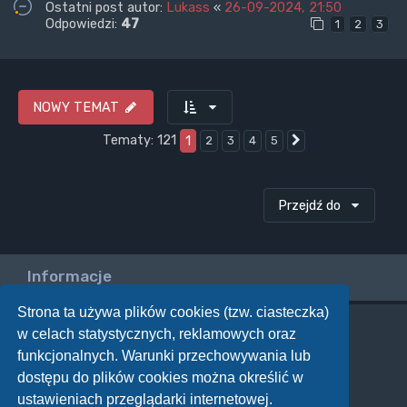
Ostatni post autor:
Lukass
«
26-09-2024, 21:50
Odpowiedzi:
47
1
2
3
NOWY TEMAT
Tematy: 121
1
2
3
4
5
Następna
Przejdź do
Informacje
Strona ta używa plików cookies (tzw. ciasteczka)
w celach statystycznych, reklamowych oraz
Twoje uprawnienia na tym forum
funkcjonalnych. Warunki przechowywania lub
Nie możesz
tworzyć nowych tematów
dostępu do plików cookies można określić w
Nie możesz
odpowiadać w tematach
Nie możesz
zmieniać swoich postów
ustawieniach przeglądarki internetowej.