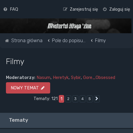
FAQ
Zarejestruj się
Zaloguj się
Strona główna
Pole do popisu...
Filmy
Filmy
Moderatorzy:
Nasum
,
Heretyk
,
Sybir
,
Gore_Obsessed
NOWY TEMAT
Tematy: 121
1
2
3
4
5
Następna
Tematy