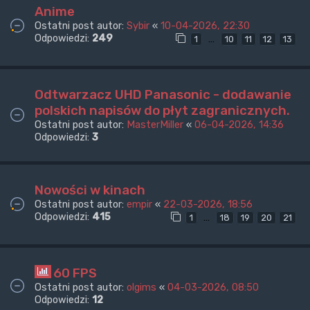
Anime
Ostatni post autor:
Sybir
«
10-04-2026, 22:30
Odpowiedzi:
249
…
1
10
11
12
13
Odtwarzacz UHD Panasonic - dodawanie
polskich napisów do płyt zagranicznych.
Ostatni post autor:
MasterMiller
«
06-04-2026, 14:36
Odpowiedzi:
3
Nowości w kinach
Ostatni post autor:
empir
«
22-03-2026, 18:56
Odpowiedzi:
415
…
1
18
19
20
21
60 FPS
Ostatni post autor:
olgims
«
04-03-2026, 08:50
Odpowiedzi:
12