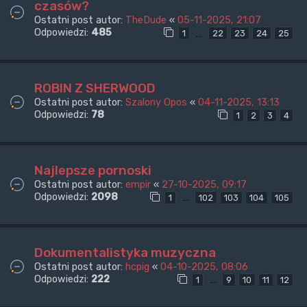
czasów?
Ostatni post autor:
TheDude
«
05-11-2025, 21:07
Odpowiedzi:
485
…
1
22
23
24
25
ROBIN Z SHERWOOD
Ostatni post autor:
Szalony Opos
«
04-11-2025, 13:13
Odpowiedzi:
78
1
2
3
4
Najlepsze pornoski
Ostatni post autor:
empir
«
27-10-2025, 09:17
Odpowiedzi:
2098
…
1
102
103
104
105
Dokumentalistyka muzyczna
Ostatni post autor:
hcpig
«
04-10-2025, 08:06
Odpowiedzi:
222
…
1
9
10
11
12