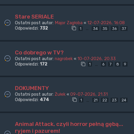
Stare SERIALE
Ostatni post autor:
Major Zagłoba
«
12-07-2026, 16:08
Odpowiedzi:
732
…
1
34
35
36
37
Co dobrego w TV?
Ostatni post autor:
nagrobek
«
10-07-2026, 20:33
Odpowiedzi:
172
…
1
6
7
8
9
DOKUMENTY
Ostatni post autor:
Żułek
«
09-07-2026, 21:31
Odpowiedzi:
474
…
1
21
22
23
24
Animal Attack, czyli horror pełną gębą...
ryjem i pazurem!