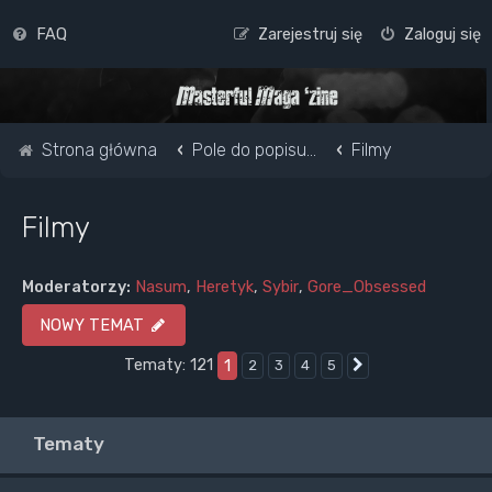
FAQ
Zarejestruj się
Zaloguj się
Strona główna
Pole do popisu...
Filmy
Filmy
Moderatorzy:
Nasum
,
Heretyk
,
Sybir
,
Gore_Obsessed
NOWY TEMAT
Tematy: 121
1
2
3
4
5
Następna
Tematy