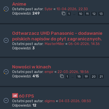
Anime
Ostatni post autor:
Sybir
«
10-04-2026, 22:30
Odpowiedzi:
249
…
1
10
11
12
13
Odtwarzacz UHD Panasonic - dodawanie
polskich napisów do płyt zagranicznych.
Ostatni post autor:
MasterMiller
«
06-04-2026, 14:36
Odpowiedzi:
3
Nowości w kinach
Ostatni post autor:
empir
«
22-03-2026, 18:56
Odpowiedzi:
415
…
1
18
19
20
21
60 FPS
Ostatni post autor:
olgims
«
04-03-2026, 08:50
Odpowiedzi:
12