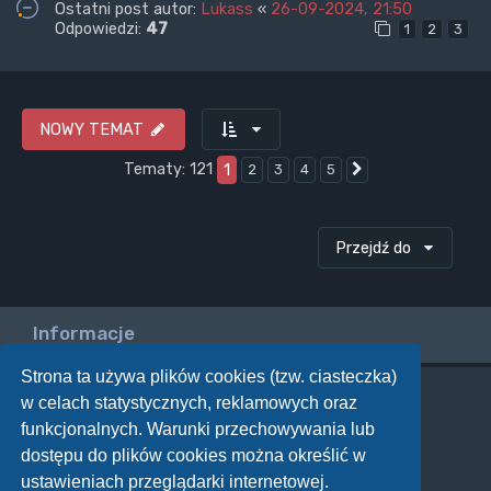
Ostatni post autor:
Lukass
«
26-09-2024, 21:50
Odpowiedzi:
47
1
2
3
NOWY TEMAT
Tematy: 121
1
2
3
4
5
Następna
Przejdź do
Informacje
Strona ta używa plików cookies (tzw. ciasteczka)
w celach statystycznych, reklamowych oraz
Twoje uprawnienia na tym forum
funkcjonalnych. Warunki przechowywania lub
Nie możesz
tworzyć nowych tematów
dostępu do plików cookies można określić w
Nie możesz
odpowiadać w tematach
Nie możesz
zmieniać swoich postów
ustawieniach przeglądarki internetowej.