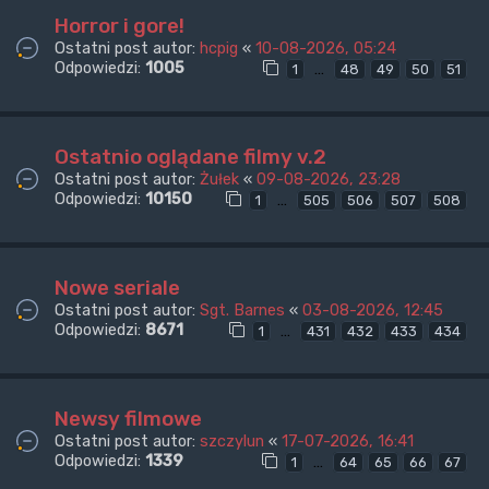
Horror i gore!
Ostatni post autor:
hcpig
«
10-08-2026, 05:24
Odpowiedzi:
1005
…
1
48
49
50
51
Ostatnio oglądane filmy v.2
Ostatni post autor:
Żułek
«
09-08-2026, 23:28
Odpowiedzi:
10150
…
1
505
506
507
508
Nowe seriale
Ostatni post autor:
Sgt. Barnes
«
03-08-2026, 12:45
Odpowiedzi:
8671
…
1
431
432
433
434
Newsy filmowe
Ostatni post autor:
szczylun
«
17-07-2026, 16:41
Odpowiedzi:
1339
…
1
64
65
66
67