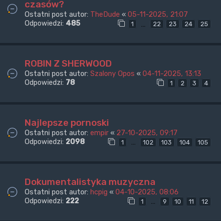
czasów?
Ostatni post autor:
TheDude
«
05-11-2025, 21:07
Odpowiedzi:
485
…
1
22
23
24
25
ROBIN Z SHERWOOD
Ostatni post autor:
Szalony Opos
«
04-11-2025, 13:13
Odpowiedzi:
78
1
2
3
4
Najlepsze pornoski
Ostatni post autor:
empir
«
27-10-2025, 09:17
Odpowiedzi:
2098
…
1
102
103
104
105
Dokumentalistyka muzyczna
Ostatni post autor:
hcpig
«
04-10-2025, 08:06
Odpowiedzi:
222
…
1
9
10
11
12