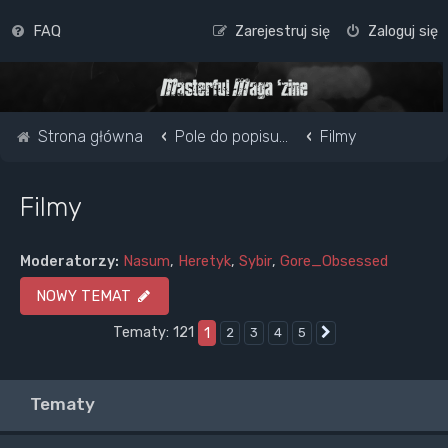
FAQ
Zarejestruj się
Zaloguj się
Strona główna
Pole do popisu...
Filmy
Filmy
Moderatorzy:
Nasum
,
Heretyk
,
Sybir
,
Gore_Obsessed
NOWY TEMAT
Tematy: 121
1
2
3
4
5
Następna
Tematy