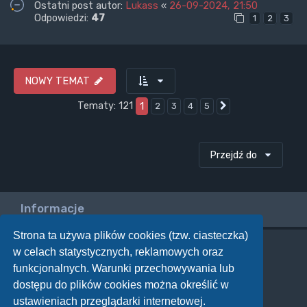
Ostatni post autor:
Lukass
«
26-09-2024, 21:50
Odpowiedzi:
47
1
2
3
NOWY TEMAT
Tematy: 121
1
2
3
4
5
Następna
Przejdź do
Informacje
Strona ta używa plików cookies (tzw. ciasteczka)
w celach statystycznych, reklamowych oraz
Twoje uprawnienia na tym forum
funkcjonalnych. Warunki przechowywania lub
Nie możesz
tworzyć nowych tematów
dostępu do plików cookies można określić w
Nie możesz
odpowiadać w tematach
Nie możesz
zmieniać swoich postów
ustawieniach przeglądarki internetowej.