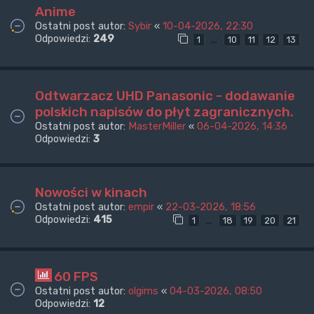
Anime
Ostatni post autor:
Sybir
«
10-04-2026, 22:30
Odpowiedzi:
249
…
1
10
11
12
13
Odtwarzacz UHD Panasonic - dodawanie
polskich napisów do płyt zagranicznych.
Ostatni post autor:
MasterMiller
«
06-04-2026, 14:36
Odpowiedzi:
3
Nowości w kinach
Ostatni post autor:
empir
«
22-03-2026, 18:56
Odpowiedzi:
415
…
1
18
19
20
21
60 FPS
Ostatni post autor:
olgims
«
04-03-2026, 08:50
Odpowiedzi:
12