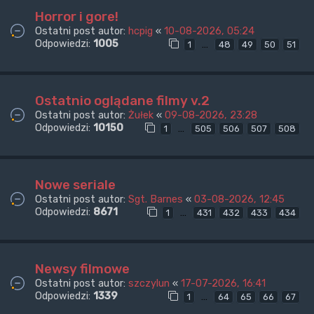
Horror i gore!
Ostatni post autor:
hcpig
«
10-08-2026, 05:24
Odpowiedzi:
1005
…
1
48
49
50
51
Ostatnio oglądane filmy v.2
Ostatni post autor:
Żułek
«
09-08-2026, 23:28
Odpowiedzi:
10150
…
1
505
506
507
508
Nowe seriale
Ostatni post autor:
Sgt. Barnes
«
03-08-2026, 12:45
Odpowiedzi:
8671
…
1
431
432
433
434
Newsy filmowe
Ostatni post autor:
szczylun
«
17-07-2026, 16:41
Odpowiedzi:
1339
…
1
64
65
66
67