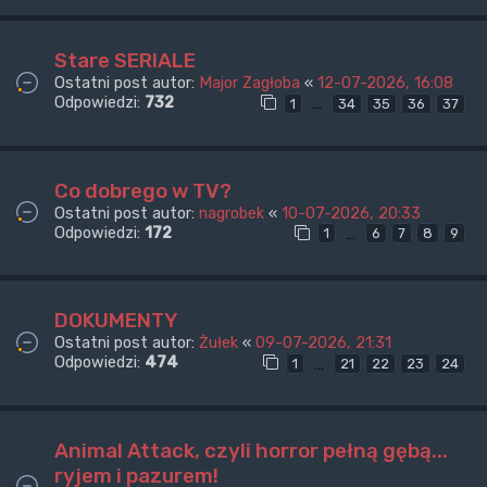
Stare SERIALE
Ostatni post autor:
Major Zagłoba
«
12-07-2026, 16:08
Odpowiedzi:
732
…
1
34
35
36
37
Co dobrego w TV?
Ostatni post autor:
nagrobek
«
10-07-2026, 20:33
Odpowiedzi:
172
…
1
6
7
8
9
DOKUMENTY
Ostatni post autor:
Żułek
«
09-07-2026, 21:31
Odpowiedzi:
474
…
1
21
22
23
24
Animal Attack, czyli horror pełną gębą...
ryjem i pazurem!