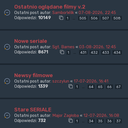
Ostatnio oglądane filmy v.2
Ostatni post autor:
SamborWilk
«
07-08-2026, 22:45
Odpowiedzi:
10149
…
1
505
506
507
508
Nowe seriale
Ostatni post autor:
Sgt. Barnes
«
03-08-2026, 12:45
Odpowiedzi:
8671
…
1
431
432
433
434
Newsy filmowe
Ostatni post autor:
szczylun
«
17-07-2026, 16:41
Odpowiedzi:
1339
…
1
64
65
66
67
Stare SERIALE
Ostatni post autor:
Major Zagłoba
«
12-07-2026, 16:08
Odpowiedzi:
732
…
1
34
35
36
37