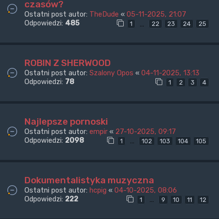
czasów?
Ostatni post autor:
TheDude
«
05-11-2025, 21:07
Odpowiedzi:
485
…
1
22
23
24
25
ROBIN Z SHERWOOD
Ostatni post autor:
Szalony Opos
«
04-11-2025, 13:13
Odpowiedzi:
78
1
2
3
4
Najlepsze pornoski
Ostatni post autor:
empir
«
27-10-2025, 09:17
Odpowiedzi:
2098
…
1
102
103
104
105
Dokumentalistyka muzyczna
Ostatni post autor:
hcpig
«
04-10-2025, 08:06
Odpowiedzi:
222
…
1
9
10
11
12