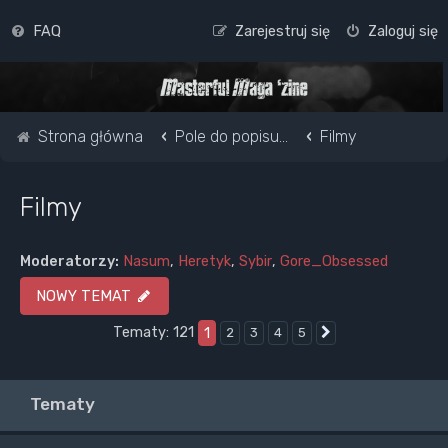
FAQ
Zarejestruj się
Zaloguj się
Strona główna
Pole do popisu...
Filmy
Filmy
Moderatorzy:
Nasum
,
Heretyk
,
Sybir
,
Gore_Obsessed
NOWY TEMAT
Tematy: 121
1
2
3
4
5
Następna
Tematy