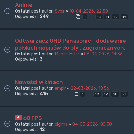
Anime
Ostatni post autor:
Sybir
«
10-04-2026, 22:30
Odpowiedzi:
249
…
1
10
11
12
13
Odtwarzacz UHD Panasonic - dodawanie
polskich napisów do płyt zagranicznych.
Ostatni post autor:
MasterMiller
«
06-04-2026, 14:36
Odpowiedzi:
3
Nowości w kinach
Ostatni post autor:
empir
«
22-03-2026, 18:56
Odpowiedzi:
415
…
1
18
19
20
21
60 FPS
Ostatni post autor:
olgims
«
04-03-2026, 08:50
Odpowiedzi:
12