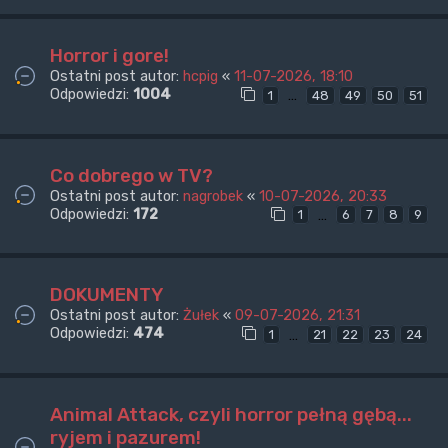
Horror i gore!
Ostatni post autor:
hcpig
«
11-07-2026, 18:10
Odpowiedzi:
1004
…
1
48
49
50
51
Co dobrego w TV?
Ostatni post autor:
nagrobek
«
10-07-2026, 20:33
Odpowiedzi:
172
…
1
6
7
8
9
DOKUMENTY
Ostatni post autor:
Żułek
«
09-07-2026, 21:31
Odpowiedzi:
474
…
1
21
22
23
24
Animal Attack, czyli horror pełną gębą...
ryjem i pazurem!