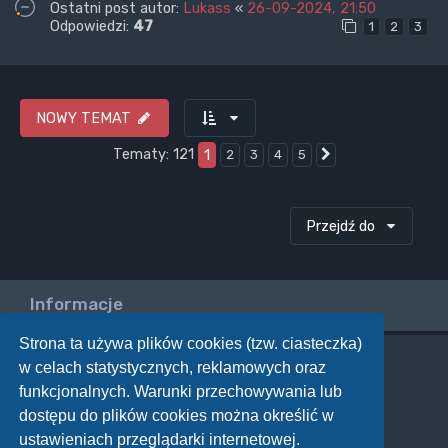
Ostatni post autor:
Lukass
«
26-09-2024, 21:50
Odpowiedzi:
47
1
2
3
NOWY TEMAT
Tematy: 121
1
2
3
4
5
Następna
Przejdź do
Informacje
Strona ta używa plików cookies (tzw. ciasteczka)
w celach statystycznych, reklamowych oraz
Twoje uprawnienia na tym forum
funkcjonalnych. Warunki przechowywania lub
Nie możesz
tworzyć nowych tematów
dostępu do plików cookies można określić w
Nie możesz
odpowiadać w tematach
Nie możesz
zmieniać swoich postów
ustawieniach przeglądarki internetowej.