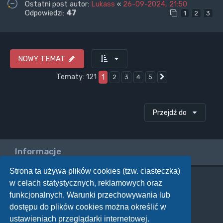
Ostatni post autor:
Lukass
«
26-09-2024, 21:50
Odpowiedzi:
47
1
2
3
NOWY TEMAT
Tematy: 121
1
2
3
4
5
Następna
Przejdź do
Informacje
Strona ta używa plików cookies (tzw. ciasteczka)
w celach statystycznych, reklamowych oraz
Twoje uprawnienia na tym forum
funkcjonalnych. Warunki przechowywania lub
Nie możesz
tworzyć nowych tematów
dostępu do plików cookies można określić w
Nie możesz
odpowiadać w tematach
Nie możesz
zmieniać swoich postów
ustawieniach przeglądarki internetowej.