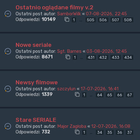
Ostatnio oglądane filmy v.2
Ostatni post autor:
SamborWilk
«
07-08-2026, 22:45
Odpowiedzi:
10149
…
1
505
506
507
508
Nowe seriale
Ostatni post autor:
Sgt. Barnes
«
03-08-2026, 12:45
Odpowiedzi:
8671
…
1
431
432
433
434
Newsy filmowe
Ostatni post autor:
szczylun
«
17-07-2026, 16:41
Odpowiedzi:
1339
…
1
64
65
66
67
Stare SERIALE
Ostatni post autor:
Major Zagłoba
«
12-07-2026, 16:08
Odpowiedzi:
732
…
1
34
35
36
37