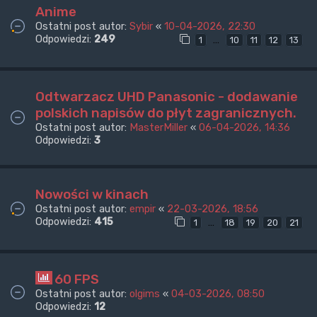
Anime
Ostatni post autor:
Sybir
«
10-04-2026, 22:30
Odpowiedzi:
249
…
1
10
11
12
13
Odtwarzacz UHD Panasonic - dodawanie
polskich napisów do płyt zagranicznych.
Ostatni post autor:
MasterMiller
«
06-04-2026, 14:36
Odpowiedzi:
3
Nowości w kinach
Ostatni post autor:
empir
«
22-03-2026, 18:56
Odpowiedzi:
415
…
1
18
19
20
21
60 FPS
Ostatni post autor:
olgims
«
04-03-2026, 08:50
Odpowiedzi:
12