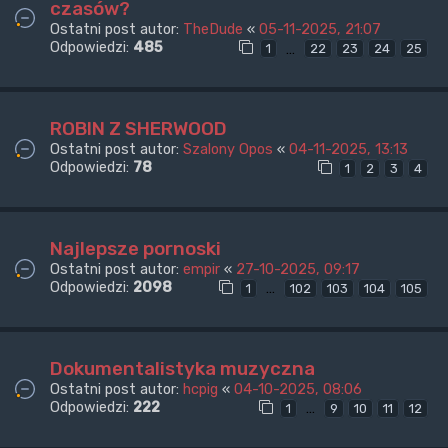
czasów?
Ostatni post autor:
TheDude
«
05-11-2025, 21:07
Odpowiedzi:
485
…
1
22
23
24
25
ROBIN Z SHERWOOD
Ostatni post autor:
Szalony Opos
«
04-11-2025, 13:13
Odpowiedzi:
78
1
2
3
4
Najlepsze pornoski
Ostatni post autor:
empir
«
27-10-2025, 09:17
Odpowiedzi:
2098
…
1
102
103
104
105
Dokumentalistyka muzyczna
Ostatni post autor:
hcpig
«
04-10-2025, 08:06
Odpowiedzi:
222
…
1
9
10
11
12