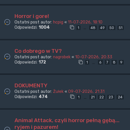
Horror i gore!
Ostatni post autor:
hcpig
«
11-07-2026, 18:10
Odpowiedzi:
1004
…
1
48
49
50
51
Co dobrego w TV?
Ostatni post autor:
nagrobek
«
10-07-2026, 20:33
Odpowiedzi:
172
…
1
6
7
8
9
DOKUMENTY
Ostatni post autor:
Żułek
«
09-07-2026, 21:31
Odpowiedzi:
474
…
1
21
22
23
24
Animal Attack, czyli horror pełną gębą...
ryjem i pazurem!