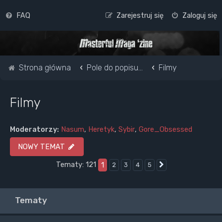
FAQ
Zarejestruj się
Zaloguj się
Strona główna
Pole do popisu...
Filmy
Filmy
Moderatorzy:
Nasum
,
Heretyk
,
Sybir
,
Gore_Obsessed
NOWY TEMAT
Tematy: 121
1
2
3
4
5
Następna
Tematy