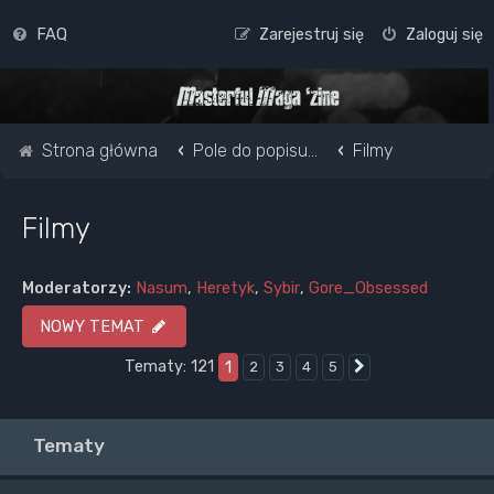
FAQ
Zarejestruj się
Zaloguj się
Strona główna
Pole do popisu...
Filmy
Filmy
Moderatorzy:
Nasum
,
Heretyk
,
Sybir
,
Gore_Obsessed
NOWY TEMAT
Tematy: 121
1
2
3
4
5
Następna
Tematy