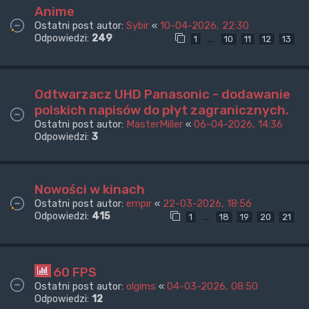
Anime
Ostatni post autor:
Sybir
«
10-04-2026, 22:30
Odpowiedzi:
249
…
1
10
11
12
13
Odtwarzacz UHD Panasonic - dodawanie
polskich napisów do płyt zagranicznych.
Ostatni post autor:
MasterMiller
«
06-04-2026, 14:36
Odpowiedzi:
3
Nowości w kinach
Ostatni post autor:
empir
«
22-03-2026, 18:56
Odpowiedzi:
415
…
1
18
19
20
21
60 FPS
Ostatni post autor:
olgims
«
04-03-2026, 08:50
Odpowiedzi:
12