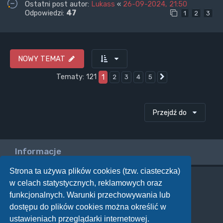
Ostatni post autor:
Lukass
«
26-09-2024, 21:50
Odpowiedzi:
47
1
2
3
NOWY TEMAT
Tematy: 121
1
2
3
4
5
Następna
Przejdź do
Informacje
Strona ta używa plików cookies (tzw. ciasteczka)
w celach statystycznych, reklamowych oraz
Twoje uprawnienia na tym forum
funkcjonalnych. Warunki przechowywania lub
Nie możesz
tworzyć nowych tematów
dostępu do plików cookies można określić w
Nie możesz
odpowiadać w tematach
Nie możesz
zmieniać swoich postów
ustawieniach przeglądarki internetowej.