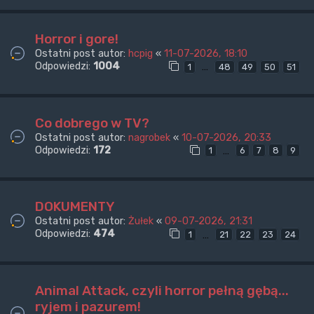
Horror i gore!
Ostatni post autor:
hcpig
«
11-07-2026, 18:10
Odpowiedzi:
1004
…
1
48
49
50
51
Co dobrego w TV?
Ostatni post autor:
nagrobek
«
10-07-2026, 20:33
Odpowiedzi:
172
…
1
6
7
8
9
DOKUMENTY
Ostatni post autor:
Żułek
«
09-07-2026, 21:31
Odpowiedzi:
474
…
1
21
22
23
24
Animal Attack, czyli horror pełną gębą...
ryjem i pazurem!