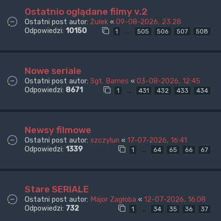
Ostatnio oglądane filmy v.2
Ostatni post autor:
Żułek
«
09-08-2026, 23:28
Odpowiedzi:
10150
…
1
505
506
507
508
Nowe seriale
Ostatni post autor:
Sgt. Barnes
«
03-08-2026, 12:45
Odpowiedzi:
8671
…
1
431
432
433
434
Newsy filmowe
Ostatni post autor:
szczylun
«
17-07-2026, 16:41
Odpowiedzi:
1339
…
1
64
65
66
67
Stare SERIALE
Ostatni post autor:
Major Zagłoba
«
12-07-2026, 16:08
Odpowiedzi:
732
…
1
34
35
36
37