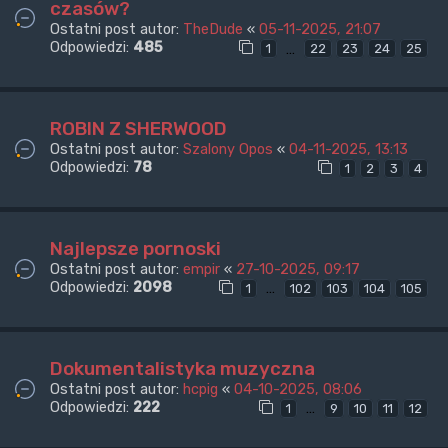
czasów?
Ostatni post autor:
TheDude
«
05-11-2025, 21:07
Odpowiedzi:
485
…
1
22
23
24
25
ROBIN Z SHERWOOD
Ostatni post autor:
Szalony Opos
«
04-11-2025, 13:13
Odpowiedzi:
78
1
2
3
4
Najlepsze pornoski
Ostatni post autor:
empir
«
27-10-2025, 09:17
Odpowiedzi:
2098
…
1
102
103
104
105
Dokumentalistyka muzyczna
Ostatni post autor:
hcpig
«
04-10-2025, 08:06
Odpowiedzi:
222
…
1
9
10
11
12