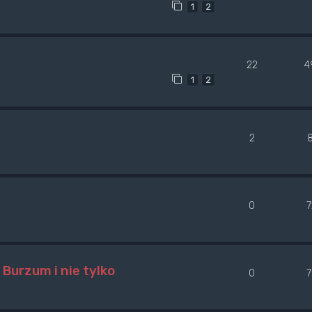
1
2
22
4
1
2
2
0
Burzum i nie tylko
0
7