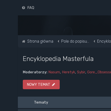
FAQ
Strona główna
Pole do popisu...
Encyklo
Encyklopedia Masterfula
Moderatorzy:
Nasum
,
Heretyk
,
Sybir
,
Gore_Obsess
NOWY TEMAT
Tematy