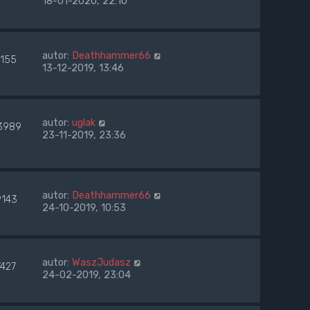
18-01-2020, 22:10
autor:
Deathhammer66
7155
13-12-2019, 13:46
autor:
uglak
3989
23-11-2019, 23:36
autor:
Deathhammer66
9143
24-10-2019, 10:53
autor:
WaszJudasz
7427
24-02-2019, 23:04