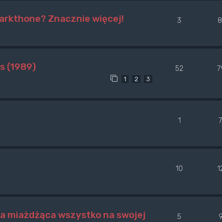
arkthone? Znacznie więcej!
3
8
s (1989)
52
7
1
2
3
1
10
1
a miażdżąca wszystko na swojej
5