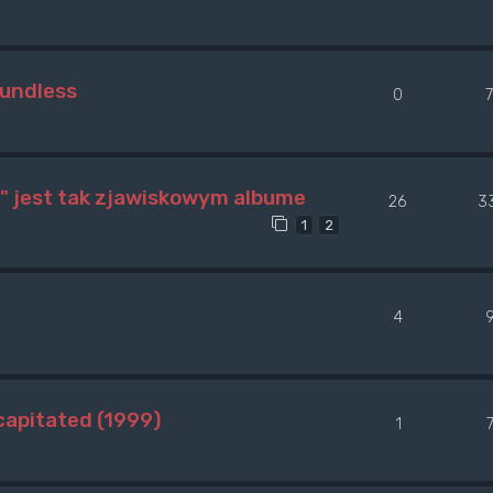
oundless
0
" jest tak zjawiskowym albume
26
3
1
2
4
apitated (1999)
1