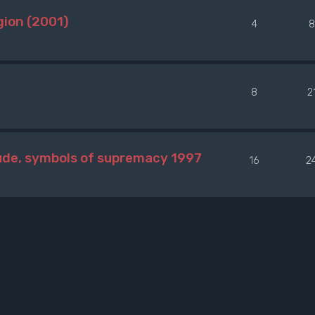
gion (2001)
4
8
8
2
ude, symbols of supremacy 1997
16
2