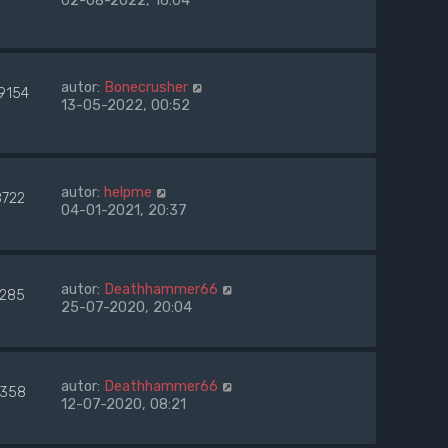
02-08-2022, 16:04
autor:
Bonecrusher
9154
13-05-2022, 00:52
autor:
helpme
8722
04-01-2021, 20:37
autor:
Deathhammer66
7285
25-07-2020, 20:04
autor:
Deathhammer66
358
12-07-2020, 08:21