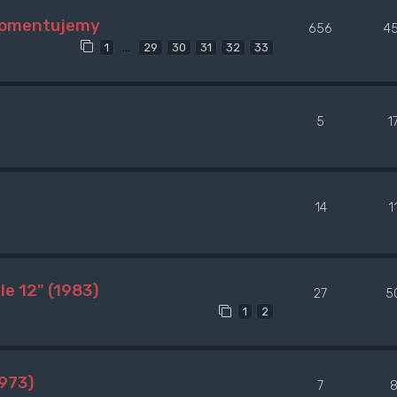
 komentujemy
656
4
…
1
29
30
31
32
33
5
1
14
1
e 12" (1983)
27
5
1
2
973)
7
8