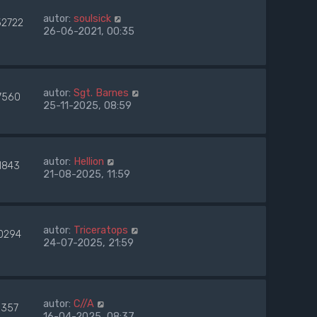
autor:
soulsick
52722
26-06-2021, 00:35
autor:
Sgt. Barnes
7560
25-11-2025, 08:59
autor:
Hellion
1843
21-08-2025, 11:59
autor:
Triceratops
0294
24-07-2025, 21:59
autor:
C//A
357
16-04-2025, 08:37